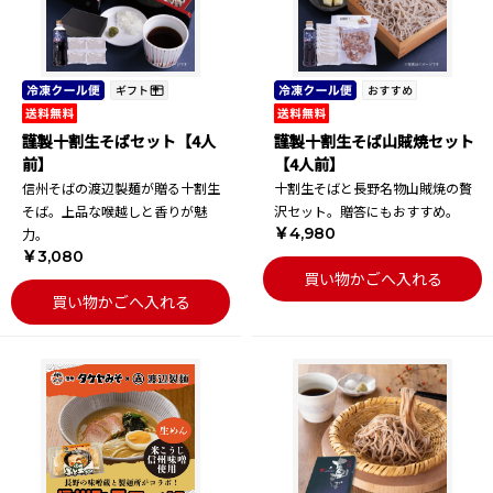
謹製十割生そばセット【4人
謹製十割生そば山賊焼セット
前】
【4人前】
信州そばの渡辺製麺が贈る十割生
十割生そばと長野名物山賊焼の贅
そば。上品な喉越しと香りが魅
沢セット。贈答にもおすすめ。
￥4,980
力。
￥3,080
買い物かごへ入れる
買い物かごへ入れる