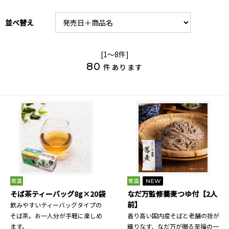
並べ替え
[1～8件]
80
件あります
そば茶ティーバッグ8g×20袋
なだ万監修蕎麦つゆ付【2人
前】
飲みやすいティーバッグタイプの
そば茶。お一人分が手軽に楽しめ
香り高い国内産そばと老舗の技が
ます。
織りなす、なだ万が贈る至福の一