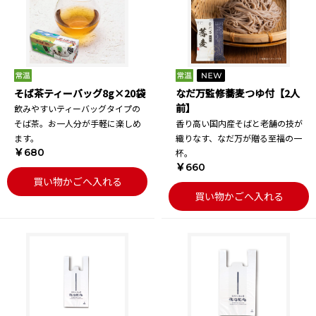
そば茶ティーバッグ8g×20袋
なだ万監修蕎麦つゆ付【2人
前】
飲みやすいティーバッグタイプの
そば茶。お一人分が手軽に楽しめ
香り高い国内産そばと老舗の技が
ます。
織りなす、なだ万が贈る至福の一
￥680
杯。
￥660
買い物かごへ入れる
買い物かごへ入れる