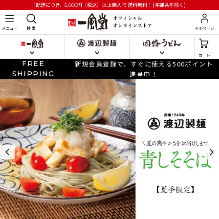
円
（税込）以上購入で
送料無料！(沖縄県を除く)
1配送につき、5,000
メニュー
検 索
マイページ
カート
FREE
新規会員登録で、すぐに使える500ポイント
SHIPPING
進呈中！