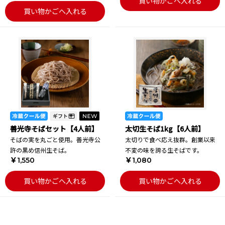
買い物かごへ入れる
買い物かごへ入れる
善光寺そばセット【4人前】
太切生そば1kg【6人前】
そばの実を丸ごと使用。善光寺公
太切りで食べ応え抜群。創業以来
許の黒め信州生そば。
不変の味を誇る生そばです。
￥1,550
￥1,080
買い物かごへ入れる
買い物かごへ入れる