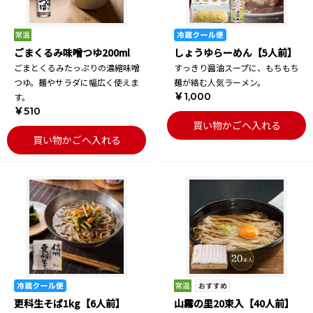
ごまくるみ味噌つゆ200ml
しょうゆらーめん【5人前】
ごまとくるみたっぷりの濃縮味噌
すっきり醤油スープに、もちもち
つゆ。麺やサラダに幅広く使えま
麺が絡む人気ラーメン。
￥1,000
す。
￥510
買い物かごへ入れる
買い物かごへ入れる
更科生そば1kg【6人前】
山霧の里20束入【40人前】