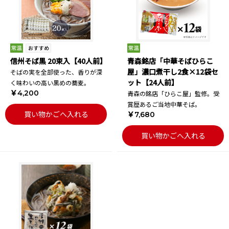
信州そば黒 20束入【40人前】
青森銘店「中華そばひらこ
屋」濃口煮干し2食×12袋セ
そばの実を全部使った、香りが深
ット【24人前】
く味わいの高い黒めの蕎麦。
￥4,200
青森の銘店「ひらこ屋」監修。受
賞歴あるご当地中華そば。
買い物かごへ入れる
￥7,680
買い物かごへ入れる