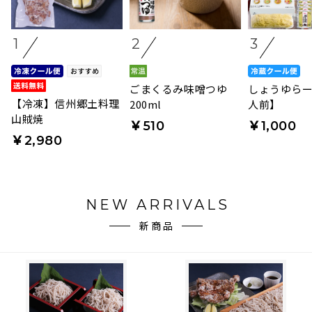
1
2
3
ごまくるみ味噌つゆ
しょうゆらー
【冷凍】信州郷土料理
200ml
人前】
山賊焼
￥510
￥1,000
￥2,980
NEW ARRIVALS
新商品