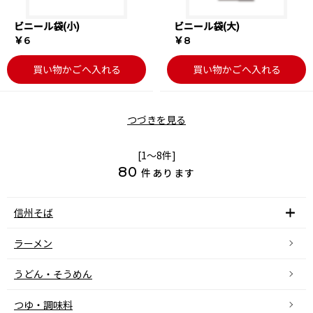
ビニール袋(小)
ビニール袋(大)
￥6
￥8
買い物かごへ入れる
買い物かごへ入れる
つづきを見る
[1～8件]
80
件あります
信州そば
ラーメン
うどん・そうめん
つゆ・調味料