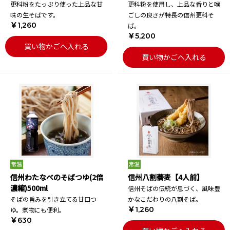
更科粉をたっぷり使った上品な甘
更科粉を使用し、上品な香りと喉
味の生そばです。
ごしの良さが特長の信州更科そ
￥1,260
ば。
￥5,200
買い物かごへ入れる
買い物かごへ入れる
信州わたなべのそばつゆ(2倍
信州八割蕎麦【4人前】
濃縮)500ml
信州そばの伝統が息づく、風味豊
そばの旨みを引き立てる甘口つ
かなこだわりの八割そば。
￥1,260
ゆ。煮物にも便利。
￥630