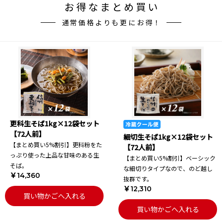
お得なまとめ買い
通常価格よりも更にお得！
更科生そば1kg×12袋セット
【72人前】
細切生そば1kg×12袋セット
【まとめ買い5%割引】更科粉をた
【72人前】
っぷり使った上品な甘味のある生
【まとめ買い5%割引】ベーシック
そば。
な細切りタイプなので、のど越し
￥14,360
抜群です。
￥12,310
買い物かごへ入れる
買い物かごへ入れる