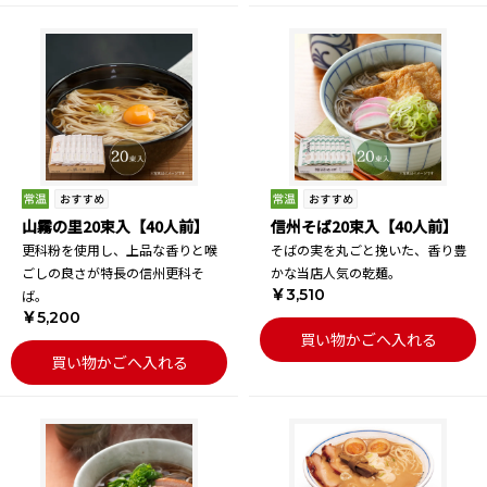
山霧の里20束入【40人前】
信州そば20束入【40人前】
更科粉を使用し、上品な香りと喉
そばの実を丸ごと挽いた、香り豊
ごしの良さが特長の信州更科そ
かな当店人気の乾麺。
￥3,510
ば。
￥5,200
買い物かごへ入れる
買い物かごへ入れる