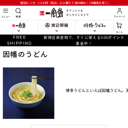
円
（税込）以上購入で
送料無料！(沖縄県を除く)
1配送につき、5,000
メニュー
検 索
マイページ
カート
FREE
新規会員登録で、すぐに使える500ポイント
SHIPPING
進呈中！
因幡のうどん
博多うどんといえば因幡うどん。