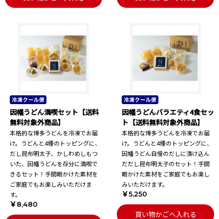
因幡うどん満喫セット【送料
因幡うどんバラエティ4食セッ
無料対象外商品】
ト【送料無料対象外商品】
本格的な博多うどんを冷凍でお届
本格的な博多うどんを冷凍でお届
け。うどんと4種のトッピングに、
け。うどんと4種のトッピングに、
だし昆布明太子、かしわめしもつ
因幡うどん自慢のだしに漬け込ん
いた、因幡うどんを存分に満喫で
だだし昆布明太子のセット！手間
きるセット！手間暇かけた素材を
暇かけた素材をご家庭でもお楽し
ご家庭でもお楽しみいただけま
みいただけます。
￥5,250
す。
￥8,480
買い物かごへ入れる