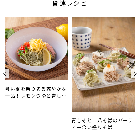
関連レシピ
暑い夏を乗り切る爽やかな
一品！レモンつゆと青しそ
そばのぶっかけ
青しそと二八そばのパーテ
ィー合い盛りそば