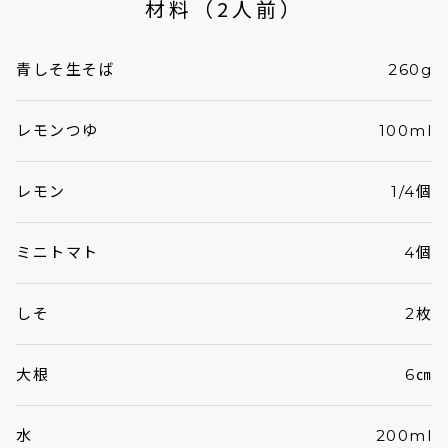
材料（2人前）
青しそ生そば
260g
レモンつゆ
100ml
レモン
1/4個
ミニトマト
4個
しそ
2枚
大根
6㎝
水
200ml