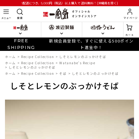
円
（税込）以上購入で
送料無料！(沖縄県を除く)
1配送につき、5,000
メニュー
検 索
マイページ
カート
FREE
新規会員登録で、すぐに使える500ポイン
ト進呈中！
SHIPPING
ホーム
>
Recipe Collection
>
しそとレモンのぶっかけそば
ホーム
>
Recipe Collection
>
Watanabe’s Recipe
>
しそとレモンのぶっかけそば
ホーム
>
Recipe Collection
>
そば
>
しそとレモンのぶっかけそば
しそとレモンのぶっかけそば