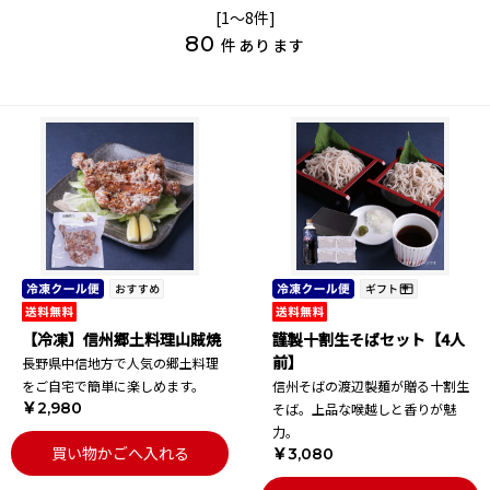
[1～8件]
80
件あります
【冷凍】信州郷土料理山賊焼
謹製十割生そばセット【4人
前】
長野県中信地方で人気の郷土料理
をご自宅で簡単に楽しめます。
信州そばの渡辺製麺が贈る十割生
￥2,980
そば。上品な喉越しと香りが魅
力。
買い物かごへ入れる
￥3,080