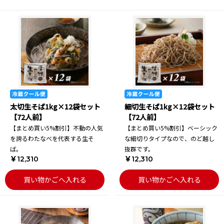
太切生そば1kg×12袋セット
細切生そば1kg×12袋セット
【72人前】
【72人前】
【まとめ買い5%割引】不動の人気
【まとめ買い5%割引】ベーシック
を誇るわたなべを代表する生そ
な細切りタイプなので、のど越し
ば。
抜群です。
￥12,310
￥12,310
買い物かごへ入れる
買い物かごへ入れる