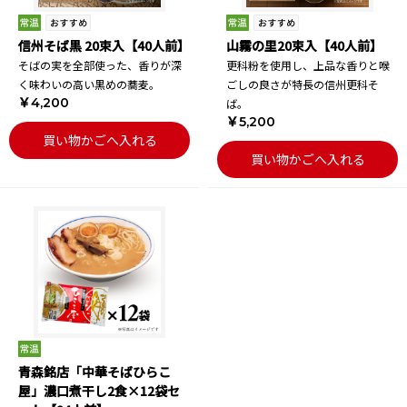
信州そば黒 20束入【40人前】
山霧の里20束入【40人前】
そばの実を全部使った、香りが深
更科粉を使用し、上品な香りと喉
く味わいの高い黒めの蕎麦。
ごしの良さが特長の信州更科そ
￥4,200
ば。
￥5,200
買い物かごへ入れる
買い物かごへ入れる
青森銘店「中華そばひらこ
屋」濃口煮干し2食×12袋セ