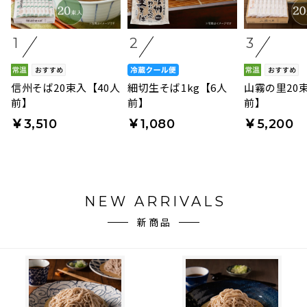
1
2
3
信州そば20束入【40人
細切生そば1kg【6人
山霧の里20
前】
前】
前】
￥3,510
￥1,080
￥5,200
NEW ARRIVALS
新商品