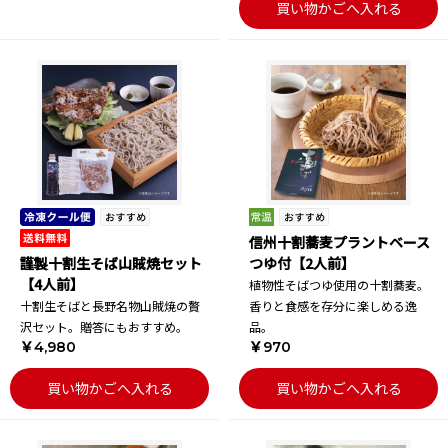
買い物かごへ入れる
信州十割蕎麦プラントベース
謹製十割生そば山賊焼セット
つゆ付【2人前】
【4人前】
植物性そばつゆ使用の十割蕎麦。
十割生そばと長野名物山賊焼の贅
香りと食感を存分に楽しめる逸
沢セット。贈答にもおすすめ。
品。
￥4,980
￥970
買い物かごへ入れる
買い物かごへ入れる