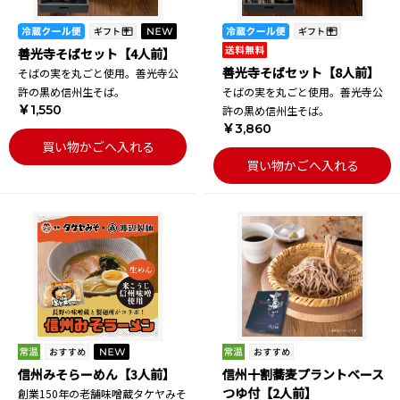
善光寺そばセット【4人前】
善光寺そばセット【8人前】
そばの実を丸ごと使用。善光寺公
許の黒め信州生そば。
そばの実を丸ごと使用。善光寺公
￥1,550
許の黒め信州生そば。
￥3,860
買い物かごへ入れる
買い物かごへ入れる
信州みそらーめん【3人前】
信州十割蕎麦プラントベース
つゆ付【2人前】
創業150年の老舗味噌蔵タケヤみそ