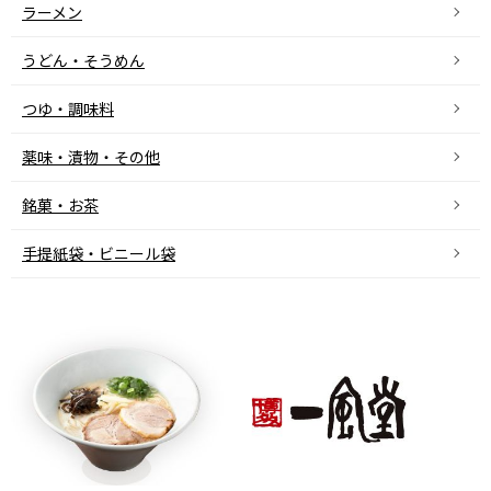
ラーメン
うどん・そうめん
つゆ・調味料
薬味・漬物・その他
銘菓・お茶
手提紙袋・ビニール袋