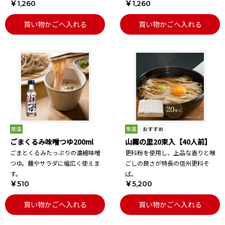
￥1,260
￥1,260
買い物かごへ入れる
買い物かごへ入れる
ごまくるみ味噌つゆ200ml
山霧の里20束入【40人前】
ごまとくるみたっぷりの濃縮味噌
更科粉を使用し、上品な香りと喉
つゆ。麺やサラダに幅広く使えま
ごしの良さが特長の信州更科そ
す。
ば。
￥510
￥5,200
買い物かごへ入れる
買い物かごへ入れる