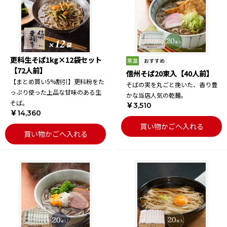
更科生そば1kg×12袋セット
【72人前】
信州そば20束入【40人前】
【まとめ買い5%割引】更科粉をた
そばの実を丸ごと挽いた、香り豊
っぷり使った上品な甘味のある生
かな当店人気の乾麺。
そば。
￥3,510
￥14,360
買い物かごへ入れる
買い物かごへ入れる