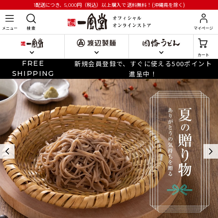
円
（税込）以上購入で
送料無料！(沖縄県を除く)
1配送につき、5,000
メニュー
検 索
マイページ
カート
FREE
新規会員登録で、すぐに使える500ポイント
SHIPPING
進呈中！