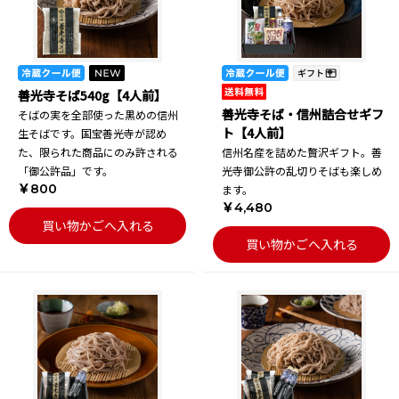
善光寺そば540g【4人前】
善光寺そば・信州詰合せギフ
そばの実を全部使った黒めの信州
ト【4人前】
生そばです。国宝善光寺が認め
た、限られた商品にのみ許される
信州名産を詰めた贅沢ギフト。善
「御公許品」です。
光寺御公許の乱切りそばも楽しめ
￥800
ます。
￥4,480
買い物かごへ入れる
買い物かごへ入れる