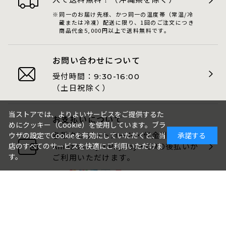
同一のお届け先様、かつ同一の温度帯（常温/冷
蔵または冷凍）配送に限り、1回のご注文につき
商品代金5,000円以上で送料無料です。
お問い合わせについて
受付時間：
9:30-16:00
（土日祝除く）
当ストアでは、よりよいサービスをご提供するた
お支払いについて
めにクッキー（Cookie）を使用しています。ブラ
各種クレジットカード・代金引換・
ウザの設定でCookieを有効にしていただくと、当
承諾する
AmazonPay・PayPay・GMO後払いが
店のすべてのサービスを快適にご利用いただけま
す。
ご利用いただけます。
包装・のしについて
ギフト品は、包装・のしをお付けでき