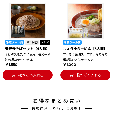
善光寺そばセット【4人前】
しょうゆらーめん【5人前】
そばの実を丸ごと使用。善光寺公
すっきり醤油スープに、もちもち
許の黒め信州生そば。
麺が絡む人気ラーメン。
￥1,550
￥1,000
買い物かごへ入れる
買い物かごへ入れる
お得なまとめ買い
通常価格よりも更にお得！