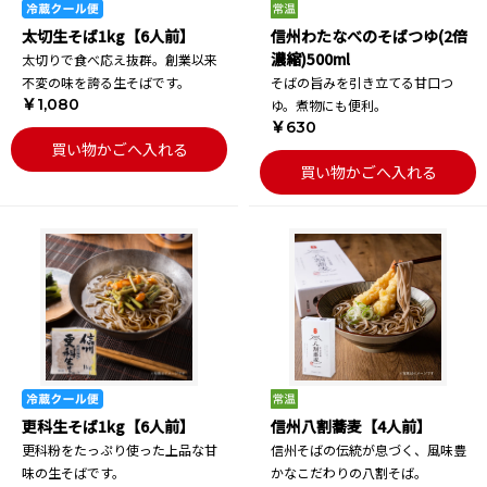
太切生そば1kg【6人前】
信州わたなべのそばつゆ(2倍
濃縮)500ml
太切りで食べ応え抜群。創業以来
不変の味を誇る生そばです。
そばの旨みを引き立てる甘口つ
￥1,080
ゆ。煮物にも便利。
￥630
買い物かごへ入れる
買い物かごへ入れる
更科生そば1kg【6人前】
信州八割蕎麦【4人前】
更科粉をたっぷり使った上品な甘
信州そばの伝統が息づく、風味豊
味の生そばです。
かなこだわりの八割そば。