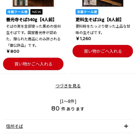
善光寺そば540g【4人前】
更科生そば1kg【6人前】
そばの実を全部使った黒めの信州
更科粉をたっぷり使った上品な甘
生そばです。国宝善光寺が認め
味の生そばです。
￥1,260
た、限られた商品にのみ許される
「御公許品」です。
買い物かごへ入れる
￥800
買い物かごへ入れる
つづきを見る
[1～8件]
80
件あります
信州そば