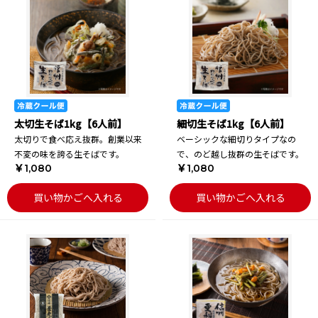
太切生そば1kg【6人前】
細切生そば1kg【6人前】
太切りで食べ応え抜群。創業以来
ベーシックな細切りタイプなの
不変の味を誇る生そばです。
で、のど越し抜群の生そばです。
￥1,080
￥1,080
買い物かごへ入れる
買い物かごへ入れる