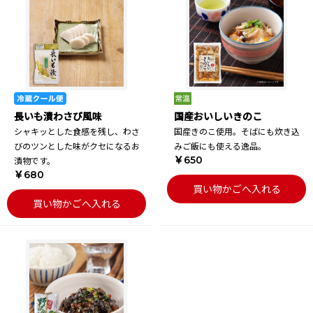
長いも漬わさび風味
国産おいしいきのこ
シャキッとした食感を残し、わさ
国産きのこ使用。そばにも炊き込
びのツンとした味がクセになるお
みご飯にも使える逸品。
￥650
漬物です。
￥680
買い物かごへ入れる
買い物かごへ入れる