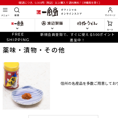
円
（税込）以上購入で
送料無料！(沖縄県を除く)
1配送につき、5,000
メニュー
検 索
マイページ
カート
FREE
新規会員登録で、すぐに使える500ポイント
SHIPPING
進呈中！
薬味・漬物・その他
信州の名産品を多数ご用意してお