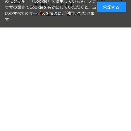
めにクッキー（Cookie）を使用しています。ブラ
ご利用いただけます。
ウザの設定でCookieを有効にしていただくと、当
承諾する
店のすべてのサービスを快適にご利用いただけま
す。
包装・のしについて
ギフト品は、包装・のしをお付けでき
ます。
ご注文画面でお選びください。
ご利用ガイド
よくある質問