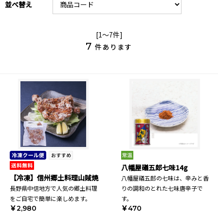
並べ替え
[1～7件]
7
件あります
八幡屋礒五郎七味14g
【冷凍】信州郷土料理山賊焼
八幡屋礒五郎の七味は、辛みと香
長野県中信地方で人気の郷土料理
りの調和のとれた七味唐辛子で
をご自宅で簡単に楽しめます。
す。
￥2,980
￥470