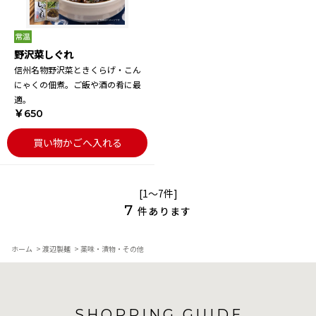
野沢菜しぐれ
信州名物野沢菜ときくらげ・こん
にゃくの佃煮。ご飯や酒の肴に最
適。
￥650
買い物かごへ入れる
[1～7件]
7
件あります
ホーム
>
渡辺製麺
>
薬味・漬物・その他
SHOPPING GUIDE