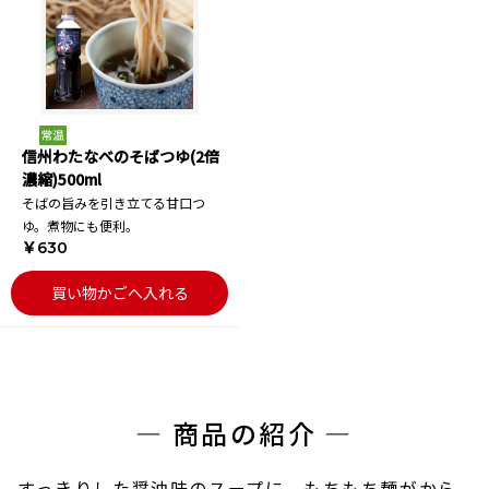
信州わたなべのそばつゆ(2倍
濃縮)500ml
そばの旨みを引き立てる甘口つ
ゆ。煮物にも便利。
￥630
買い物かごへ入れる
― 商品の紹介 ―
すっきりした醤油味のスープに、もちもち麺がから