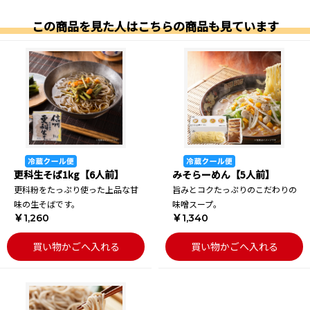
この商品を見た人はこちらの商品も見ています
更科生そば1kg【6人前】
みそらーめん【5人前】
更科粉をたっぷり使った上品な甘
旨みとコクたっぷりのこだわりの
味の生そばです。
味噌スープ。
￥1,260
￥1,340
買い物かごへ入れる
買い物かごへ入れる