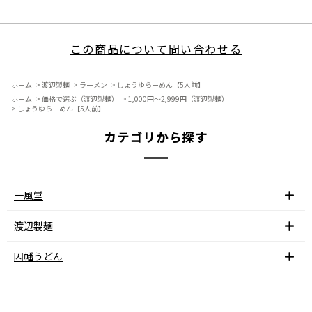
この商品について問い合わせる
ホーム
>
渡辺製麺
>
ラーメン
>
しょうゆらーめん【5人前】
ホーム
>
価格で選ぶ（渡辺製麺）
>
1,000円～2,999円（渡辺製麺）
>
しょうゆらーめん【5人前】
カテゴリから探す
一風堂
渡辺製麺
因幡うどん