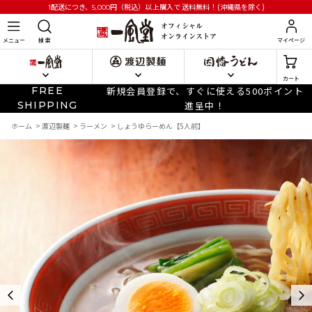
円
（税込）以上購入で
送料無料！(沖縄県を除く)
1配送につき、5,000
メニュー
検 索
マイページ
カート
FREE
新規会員登録で、すぐに使える500ポイント
SHIPPING
進呈中！
ホーム
>
渡辺製麺
>
ラーメン
>
しょうゆらーめん【5人前】