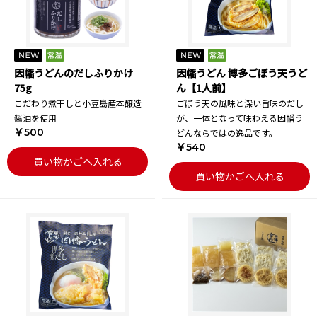
因幡うどんのだしふりかけ
因幡うどん 博多ごぼう天うど
75g
ん【1人前】
こだわり煮干しと小豆島産本醸造
ごぼう天の風味と深い旨味のだし
醤油を使用
が、一体となって味わえる因幡う
￥500
どんならではの逸品です。
￥540
買い物かごへ入れる
買い物かごへ入れる