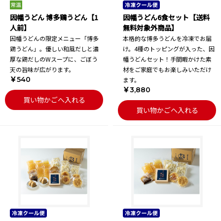
因幡うどん 博多鶏うどん【1
因幡うどん6食セット【送料
人前】
無料対象外商品】
因幡うどんの限定メニュー「博多
本格的な博多うどんを冷凍でお届
鶏うどん」。優しい和風だしと濃
け。4種のトッピングが入った、因
厚な鶏だしのWスープに、ごぼう
幡うどんセット！手間暇かけた素
天の旨味が広がります。
材をご家庭でもお楽しみいただけ
￥540
ます。
￥3,880
買い物かごへ入れる
買い物かごへ入れる