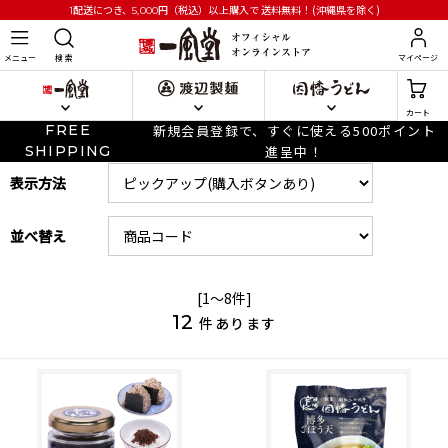
円
（税込）以上購入で
送料無料！(沖縄県を除く)
1配送につき、5,000
メニュー
検 索
マイページ
カート
FREE
新規会員登録で、すぐに使える500ポイント
SHIPPING
進呈中！
表示方法
並べ替え
[1～8件]
12
件あります