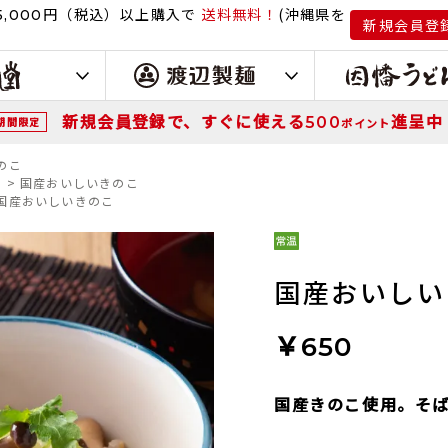
円（税込）
以上購入で
送料無料！
(沖縄県を
,000
新規会員登
新規会員登録で、すぐに使える
進呈中
500
期間限定
ポイント
のこ
>
国産おいしいきのこ
国産おいしいきのこ
国産おいしい
￥650
国産きのこ使用。そ