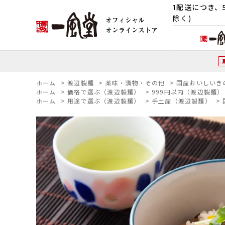
1配送につき、5
除く)
ホーム
>
渡辺製麺
>
薬味・漬物・その他
>
国産おいしいき
ホーム
>
価格で選ぶ（渡辺製麺）
>
999円以内（渡辺製麺）
ホーム
>
用途で選ぶ（渡辺製麺）
>
手土産（渡辺製麺）
>