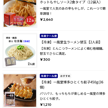
ホットもやしソース2食タイプ（12袋入）
一風堂で人気のあの辛もやしが、これ一つで簡
単調理！
￥2,640
【冷凍】一風堂生ラーメン替玉【2人前】
【冷凍】とんこつラーメンによく絡む極細麺。
替玉でさらに満足。
￥300
【冷凍】一風堂博多ひとくち餃子450g(36
個)
パリパリ、もっちもちが楽しめる一風堂の博多
ひとくち餃子。
￥1,210