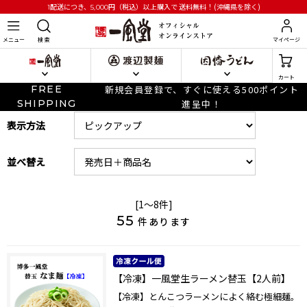
円
（税込）以上購入で
送料無料！(沖縄県を除く)
1配送につき、5,000
メニュー
検 索
マイページ
カート
FREE
新規会員登録で、すぐに使える500ポイント
SHIPPING
進呈中！
表示方法
並べ替え
[1～8件]
55
件あります
【冷凍】一風堂生ラーメン替玉【2人前】
【冷凍】とんこつラーメンによく絡む極細麺。