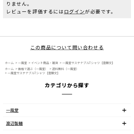
りません。
レビューを評価するには
ログイン
が必要です。
この商品について問い合わせる
ホーム
>
一風堂
>
イベント商品・雑貨
>
一風堂サステナブルTシャツ【雲錦文】
ホーム
>
価格で選ぶ（一風堂）
>
送料無料（一風堂）
>
一風堂サステナブルTシャツ【雲錦文】
カテゴリから探す
一風堂
渡辺製麺