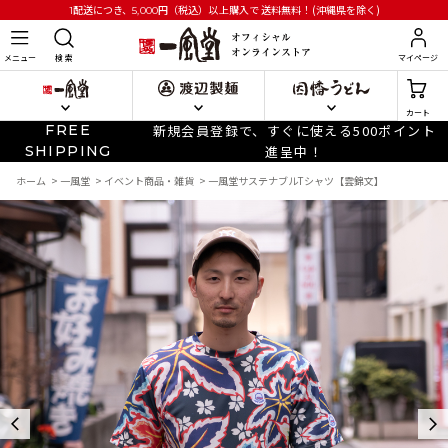
円
（税込）以上購入で
送料無料！(沖縄県を除く)
1配送につき、5,000
メニュー
検 索
マイページ
カート
FREE
新規会員登録で、すぐに使える500ポイント
SHIPPING
進呈中！
ホーム
>
一風堂
>
イベント商品・雑貨
>
一風堂サステナブルTシャツ【雲錦文】