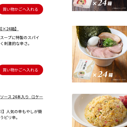
買い物かごへ入れる
前×24箱】
スープに特製のスパイ
く刺激的な辛さ。
買い物かごへ入れる
ソース 24本入り（1ケー
引】人気の辛もやしが簡
うピリ辛。