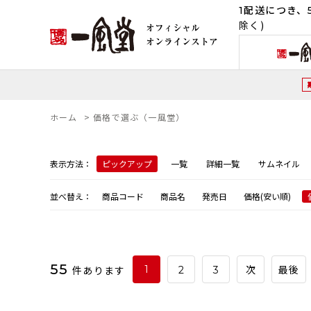
1配送につき、5
除く)
ホーム
>
価格で選ぶ（一風堂）
表示方法：
ピックアップ
一覧
詳細一覧
サムネイル
並べ替え：
商品コード
商品名
発売日
価格(安い順)
55
件あります
1
2
3
次
最後