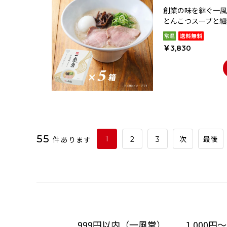
創業の味を継ぐ一風
とんこつスープと細
￥3,830
55
件あります
1
2
3
次
最後
999円以内（一風堂）
1,000円