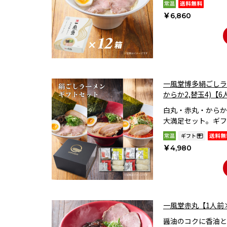
￥6,860
一風堂博多絹ごしラー
からか2,替玉4)【
白丸・赤丸・からか
大満足セット。ギフ
￥4,980
一風堂赤丸【1人前
醤油のコクに香油と