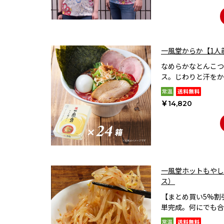
一風堂からか【1人
なめらかなとんこつ
ス。じわりと汗をか
￥14,820
一風堂ホットもやし
ス）
【まとめ買い5%割
単完成。何にでも合