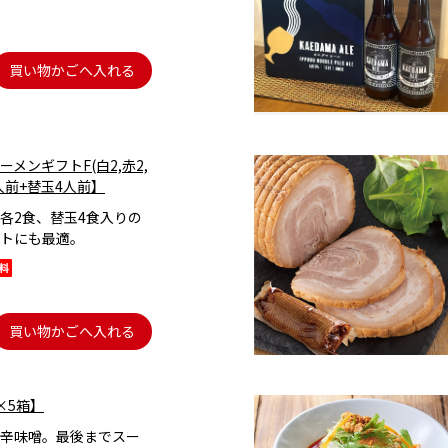
買い物かごへ入れる
メンギフトF(白2,赤2,
6人前+替玉4人前】
各2食、替玉4食入りの
トにも最適。
買い物かごへ入れる
×5箱】
辛味噌。最後までスー