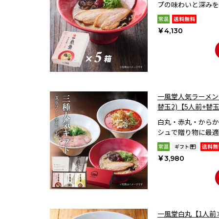
プの味わいと深みを
￥4,130
一風堂人気ラーメンギ
替玉2)【5人前+替
白丸・赤丸・からか
シュで贈り物に最適
￥3,980
一風堂白丸【1人前