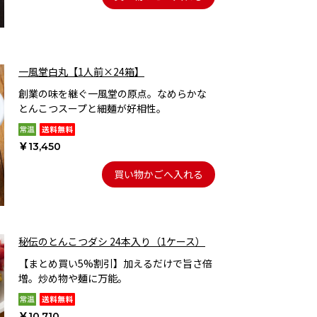
一風堂白丸【1人前×24箱】
創業の味を継ぐ一風堂の原点。なめらかな
とんこつスープと細麺が好相性。
￥13,450
買い物かごへ入れる
秘伝のとんこつダシ 24本入り（1ケース）
【まとめ買い5%割引】加えるだけで旨さ倍
増。炒め物や麺に万能。
￥10,710