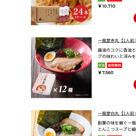
￥10,710
一風堂赤丸【1人前
醤油のコクに香油と
プの味わいと深みを
￥7,560
一風堂白丸【1人前
創業の味を継ぐ一風
とんこつスープと細