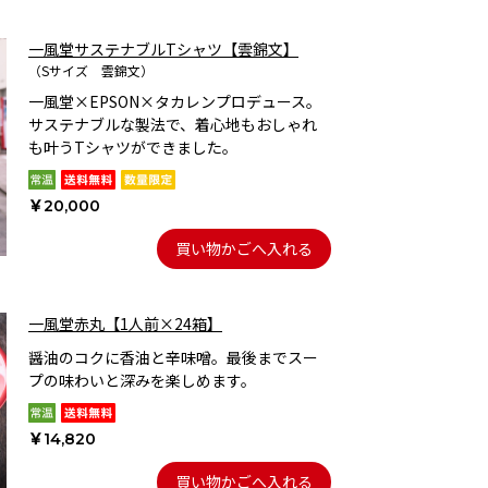
一風堂サステナブルTシャツ【雲錦文】
（Sサイズ 雲錦文）
一風堂×EPSON×タカレンプロデュース。
サステナブルな製法で、着心地もおしゃれ
も叶うTシャツができました。
￥20,000
買い物かごへ入れる
一風堂赤丸【1人前×24箱】
醤油のコクに香油と辛味噌。最後までスー
プの味わいと深みを楽しめます。
￥14,820
買い物かごへ入れる