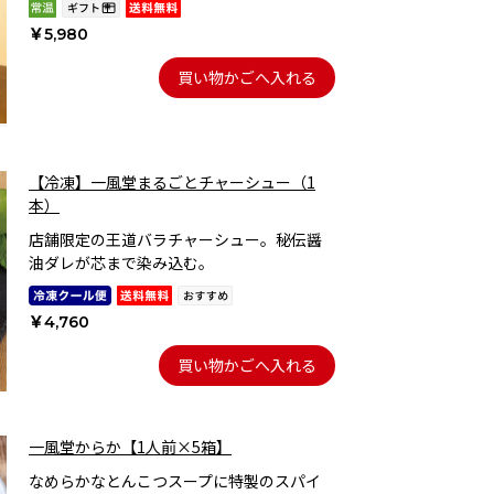
￥5,980
買い物かごへ入れる
【冷凍】一風堂まるごとチャーシュー（1
本）
店舗限定の王道バラチャーシュー。秘伝醤
油ダレが芯まで染み込む。
￥4,760
買い物かごへ入れる
一風堂からか【1人前×5箱】
なめらかなとんこつスープに特製のスパイ