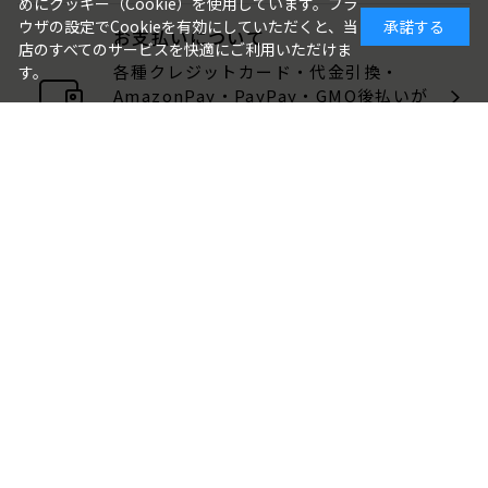
めにクッキー（Cookie）を使用しています。ブラ
ウザの設定でCookieを有効にしていただくと、当
承諾する
お支払いについて
店のすべてのサービスを快適にご利用いただけま
各種クレジットカード・代金引換・
す。
AmazonPay・PayPay・GMO後払いが
ご利用いただけます。
包装・のしについて
ギフト品は、包装・のしをお付けでき
ます。
ご注文画面でお選びください。
ご利用ガイド
よくある質問