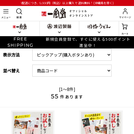
円
（税込）以上購入で
送料無料！(沖縄県を除く)
1配送につき、5,000
メニュー
検 索
マイページ
カート
FREE
新規会員登録で、すぐに使える500ポイント
SHIPPING
進呈中！
表示方法
並べ替え
[1～8件]
55
件あります