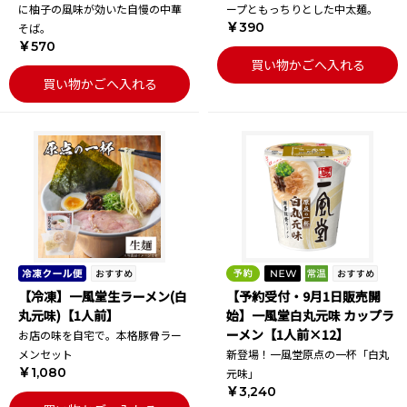
に柚子の風味が効いた自慢の中華
ープともっちりとした中太麺。
￥390
そば。
￥570
買い物かごへ入れる
買い物かごへ入れる
【冷凍】一風堂生ラーメン(白
【予約受付・9月1日販売開
丸元味)【1人前】
始】一風堂白丸元味 カップラ
ーメン【1人前×12】
お店の味を自宅で。本格豚骨ラー
メンセット
新登場！一風堂原点の一杯「白丸
￥1,080
元味」
￥3,240