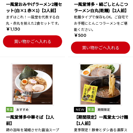
一風堂おみやげラーメン2種セ
一風堂博多・絹ごしとんこつ
ット(白×1 赤×1)【2人前】
ラーメン白丸(乾麺)【2人前】
まずはこれ！一風堂を代表する白
乾麺タイプで保存もOK。ご自宅で
丸・赤丸を揃えた2食セットです。
お手軽にとんこつラーメンをご堪
￥1,130
能ください。
￥500
買い物かごへ入れる
買い物かごへ入れる
一風堂博多中華そば【2人
【期間限定】一風堂太つけ麺
前】
【1人前】
鶏の旨味を凝縮させた醤油スープ
夏季限定！豚骨とダシ香る濃厚ス