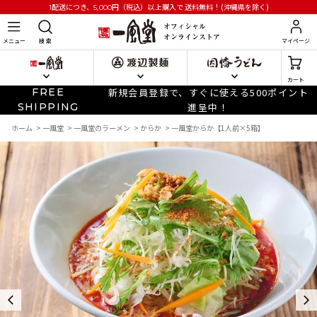
円
（税込）以上購入で
送料無料！(沖縄県を除く)
1配送につき、5,000
メニュー
検 索
マイページ
カート
FREE
新規会員登録で、すぐに使える500ポイント
SHIPPING
進呈中！
ホーム
>
一風堂
>
一風堂のラーメン
>
からか
>
一風堂からか【1人前×5箱】