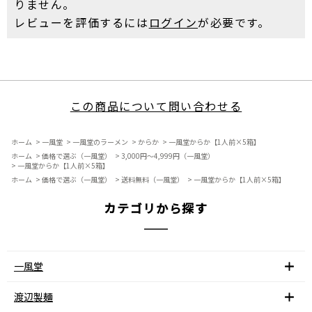
りません。
レビューを評価するには
ログイン
が必要です。
この商品について問い合わせる
ホーム
>
一風堂
>
一風堂のラーメン
>
からか
>
一風堂からか【1人前×5箱】
ホーム
>
価格で選ぶ（一風堂）
>
3,000円～4,999円（一風堂）
>
一風堂からか【1人前×5箱】
ホーム
>
価格で選ぶ（一風堂）
>
送料無料（一風堂）
>
一風堂からか【1人前×5箱】
カテゴリから探す
一風堂
渡辺製麺