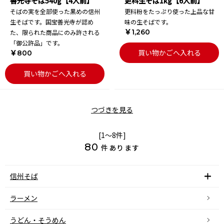
善光寺そば540g【4人前】
更科生そば1kg【6人前】
そばの実を全部使った黒めの信州
更科粉をたっぷり使った上品な甘
生そばです。国宝善光寺が認め
味の生そばです。
￥1,260
た、限られた商品にのみ許される
「御公許品」です。
買い物かごへ入れる
￥800
買い物かごへ入れる
つづきを見る
[1～8件]
80
件あります
信州そば
ラーメン
うどん・そうめん