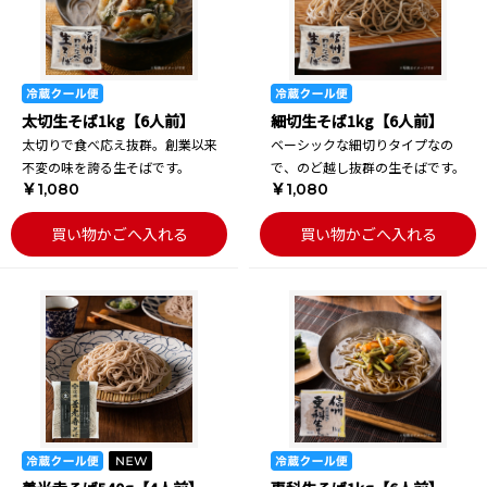
太切生そば1kg【6人前】
細切生そば1kg【6人前】
太切りで食べ応え抜群。創業以来
ベーシックな細切りタイプなの
不変の味を誇る生そばです。
で、のど越し抜群の生そばです。
￥1,080
￥1,080
買い物かごへ入れる
買い物かごへ入れる