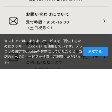
お問い合わせについて
受付時間：
9:30-16:00
（土日祝除く）
当ストアでは、よりよいサービスをご提供するた
お支払いについて
めにクッキー（Cookie）を使用しています。ブラ
各種クレジットカード・代金引換・
ウザの設定でCookieを有効にしていただくと、当
承諾する
AmazonPay・PayPay・GMO後払いが
店のすべてのサービスを快適にご利用いただけま
す。
ご利用いただけます。
包装・のしについて
ギフト品は、包装・のしをお付けでき
ます。
ご注文画面でお選びください。