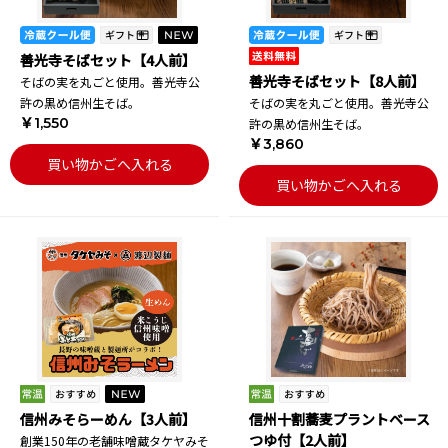
善光寺そばセット【4人前】
善光寺そばセット【8人前】
そばの実を丸ごと使用。善光寺公
許の黒め信州生そば。
そばの実を丸ごと使用。善光寺公
￥1,550
許の黒め信州生そば。
￥3,860
買い物かごへ入れる
買い物かごへ入れる
信州みそらーめん【3人前】
信州十割蕎麦プラントベース
つゆ付【2人前】
創業150年の老舗味噌蔵タケヤみそ