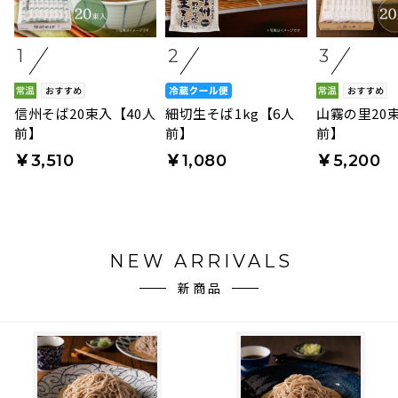
1
2
3
信州そば20束入【40人
細切生そば1kg【6人
山霧の里20
前】
前】
前】
￥3,510
￥1,080
￥5,200
NEW ARRIVALS
新商品