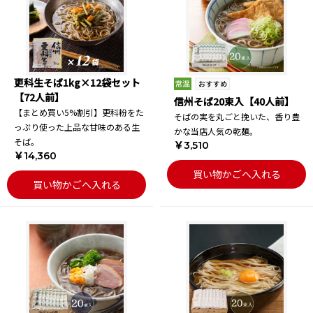
更科生そば1kg×12袋セット
【72人前】
信州そば20束入【40人前】
【まとめ買い5%割引】更科粉をた
そばの実を丸ごと挽いた、香り豊
っぷり使った上品な甘味のある生
かな当店人気の乾麺。
そば。
￥3,510
￥14,360
買い物かごへ入れる
買い物かごへ入れる