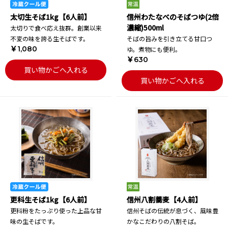
太切生そば1kg【6人前】
信州わたなべのそばつゆ(2倍
濃縮)500ml
太切りで食べ応え抜群。創業以来
不変の味を誇る生そばです。
そばの旨みを引き立てる甘口つ
￥1,080
ゆ。煮物にも便利。
￥630
買い物かごへ入れる
買い物かごへ入れる
更科生そば1kg【6人前】
信州八割蕎麦【4人前】
更科粉をたっぷり使った上品な甘
信州そばの伝統が息づく、風味豊
味の生そばです。
かなこだわりの八割そば。