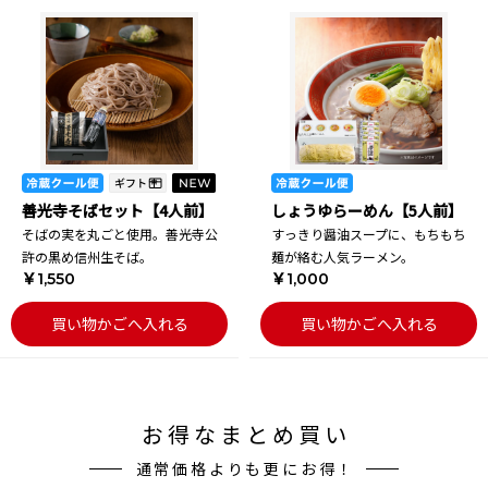
善光寺そばセット【4人前】
しょうゆらーめん【5人前】
そばの実を丸ごと使用。善光寺公
すっきり醤油スープに、もちもち
許の黒め信州生そば。
麺が絡む人気ラーメン。
￥1,550
￥1,000
買い物かごへ入れる
買い物かごへ入れる
お得なまとめ買い
通常価格よりも更にお得！