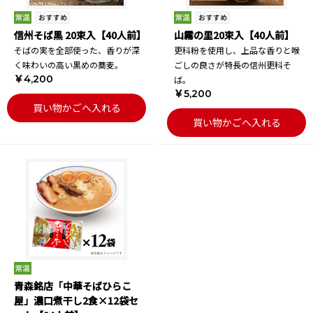
信州そば黒 20束入【40人前】
山霧の里20束入【40人前】
そばの実を全部使った、香りが深
更科粉を使用し、上品な香りと喉
く味わいの高い黒めの蕎麦。
ごしの良さが特長の信州更科そ
￥4,200
ば。
￥5,200
買い物かごへ入れる
買い物かごへ入れる
青森銘店「中華そばひらこ
屋」濃口煮干し2食×12袋セ