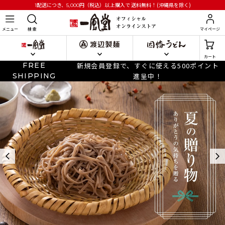
円
（税込）以上購入で
送料無料！(沖縄県を除く)
1配送につき、5,000
メニュー
検 索
マイページ
カート
FREE
新規会員登録で、すぐに使える500ポイント
SHIPPING
進呈中！