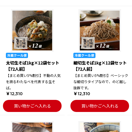
太切生そば1kg×12袋セット
細切生そば1kg×12袋セット
【72人前】
【72人前】
【まとめ買い5%割引】不動の人気
【まとめ買い5%割引】ベーシック
を誇るわたなべを代表する生そ
な細切りタイプなので、のど越し
ば。
抜群です。
￥12,310
￥12,310
買い物かごへ入れる
買い物かごへ入れる