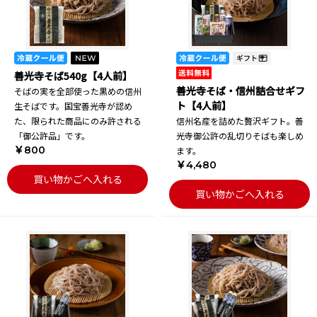
善光寺そば540g【4人前】
善光寺そば・信州詰合せギフ
そばの実を全部使った黒めの信州
ト【4人前】
生そばです。国宝善光寺が認め
た、限られた商品にのみ許される
信州名産を詰めた贅沢ギフト。善
「御公許品」です。
光寺御公許の乱切りそばも楽しめ
￥800
ます。
￥4,480
買い物かごへ入れる
買い物かごへ入れる