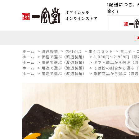
1配送につき、5
除く)
ホーム
>
渡辺製麺
>
信州そば
>
生そばセット
>
青しそ・
ホーム
>
価格で選ぶ（渡辺製麺）
>
1,000円～2,999円（
ホーム
>
用途で選ぶ（渡辺製麺）
>
ギフト商品から選ぶ（渡
ホーム
>
用途で選ぶ（渡辺製麺）
>
そば粉の割合から選ぶ（
ホーム
>
用途で選ぶ（渡辺製麺）
>
季節商品から選ぶ（渡辺