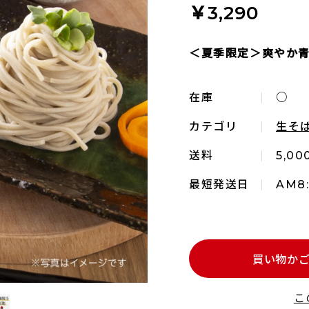
￥3,290
＜夏季限定＞爽やか
在庫
○
カテゴリ
生そ
送料
5,0
最短発送日
AM8
買い物か
こ