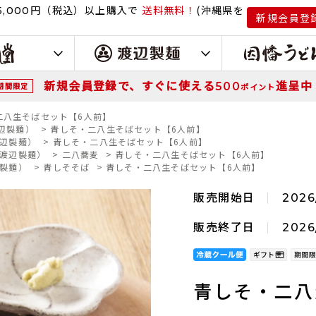
円（税込）
以上購入で
送料無料！
(沖縄県を
,000
新規会員登
新規会員登録で、すぐに使える
進呈中
500
期間限定
ポイント
二八生そばセット【6人前】
渡辺製麺）
>
青しそ・二八生そばセット【6人前】
辺製麺）
>
青しそ・二八生そばセット【6人前】
渡辺製麺）
>
二八蕎麦
>
青しそ・二八生そばセット【6人前】
製麺）
>
青しそそば
>
青しそ・二八生そばセット【6人前】
販売開始日
2026
販売終了日
2026
青しそ・二八