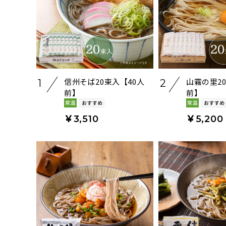
信州そば20束入【40人
山霧の里2
1
2
前】
前】
￥3,510
￥5,200