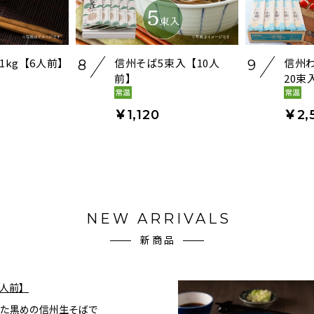
1kg【6人前】
信州そば5束入【10人
信州
8
9
前】
20束
￥1,120
￥2,
NEW ARRIVALS
新商品
4人前】
た黒めの信州生そばで