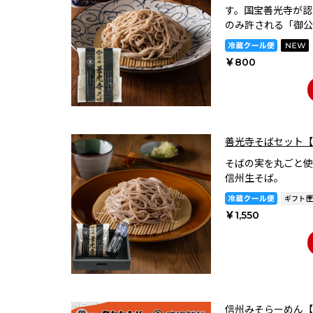
す。国宝善光寺が認
のみ許される「御公
￥800
善光寺そばセット【
そばの実を丸ごと使
信州生そば。
￥1,550
信州みそらーめん【