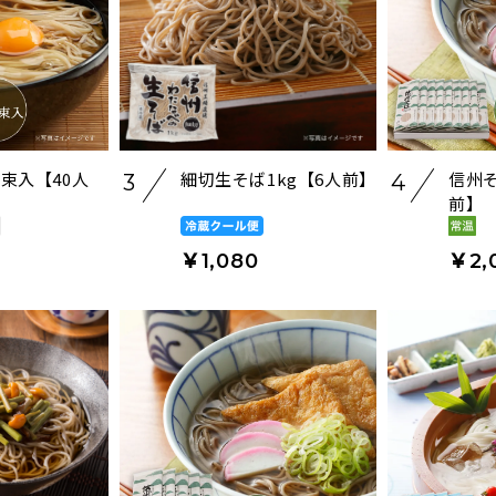
0束入【40人
細切生そば1kg【6人前】
信州そ
3
4
前】
￥1,080
￥2,