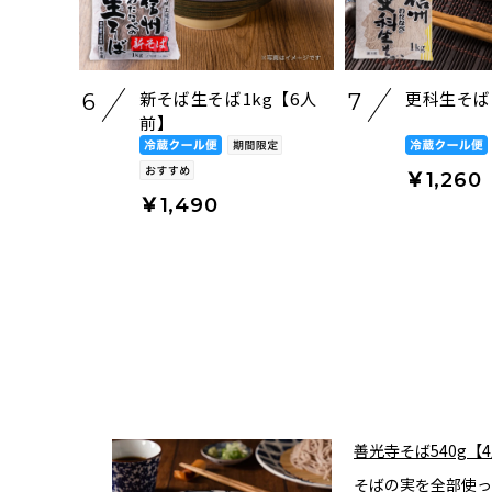
新そば生そば1kg【6人
更科生そば
6
7
前】
￥1,260
￥1,490
善光寺そば540g【
そばの実を全部使っ