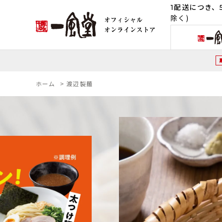
1配送につき、5
除く)
ホーム
>
渡辺製麺