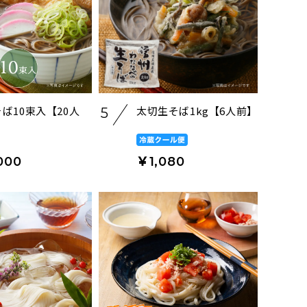
ば10束入【20人
太切生そば1kg【6人前】
5
000
￥1,080