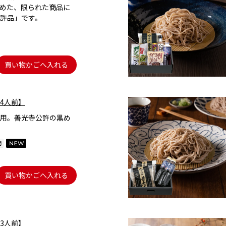
めた、限られた商品に
許品」です。
買い物かごへ入れる
4人前】
用。善光寺公許の黒め
買い物かごへ入れる
3人前】