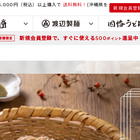
円（税込）
以上購入で
送料無料！
(沖縄県を
,000
新規会員登
新規会員登録で、すぐに使える
進呈中
500
期間限定
ポイント