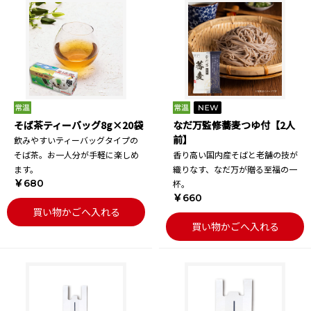
そば茶ティーバッグ8g×20袋
なだ万監修蕎麦つゆ付【2人
前】
飲みやすいティーバッグタイプの
そば茶。お一人分が手軽に楽しめ
香り高い国内産そばと老舗の技が
ます。
織りなす、なだ万が贈る至福の一
￥680
杯。
￥660
買い物かごへ入れる
買い物かごへ入れる