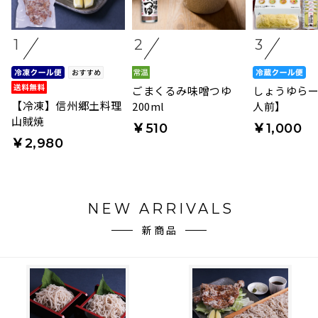
1
2
3
ごまくるみ味噌つゆ
しょうゆらー
【冷凍】信州郷土料理
200ml
人前】
山賊焼
￥510
￥1,000
￥2,980
NEW ARRIVALS
新商品