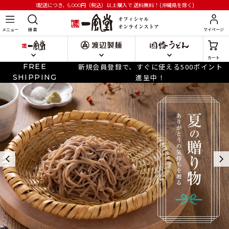
円
（税込）以上購入で
送料無料！(沖縄県を除く)
1配送につき、5,000
メニュー
検 索
マイページ
カート
FREE
新規会員登録で、すぐに使える500ポイント
SHIPPING
進呈中！