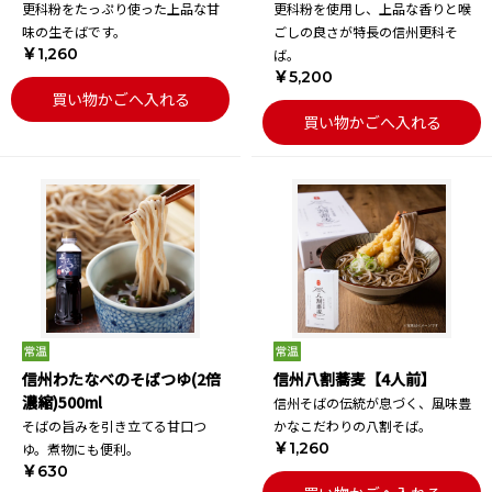
更科粉をたっぷり使った上品な甘
更科粉を使用し、上品な香りと喉
味の生そばです。
ごしの良さが特長の信州更科そ
￥1,260
ば。
￥5,200
買い物かごへ入れる
買い物かごへ入れる
信州わたなべのそばつゆ(2倍
信州八割蕎麦【4人前】
濃縮)500ml
信州そばの伝統が息づく、風味豊
そばの旨みを引き立てる甘口つ
かなこだわりの八割そば。
￥1,260
ゆ。煮物にも便利。
￥630