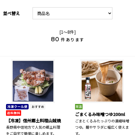
並べ替え
[1～8件]
80
件あります
ごまくるみ味噌つゆ200ml
【冷凍】信州郷土料理山賊焼
ごまとくるみたっぷりの濃縮味噌
長野県中信地方で人気の郷土料理
つゆ。麺やサラダに幅広く使えま
をご自宅で簡単に楽しめます。
す。