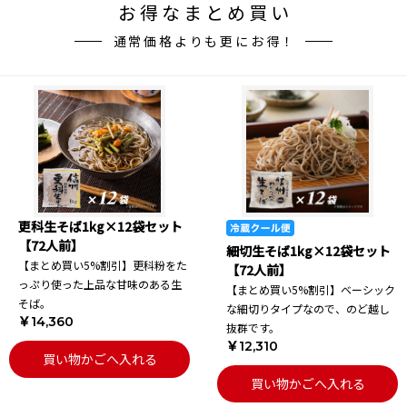
お得なまとめ買い
通常価格よりも更にお得！
更科生そば1kg×12袋セット
【72人前】
細切生そば1kg×12袋セット
【まとめ買い5%割引】更科粉をた
【72人前】
っぷり使った上品な甘味のある生
【まとめ買い5%割引】ベーシック
そば。
な細切りタイプなので、のど越し
￥14,360
抜群です。
￥12,310
買い物かごへ入れる
買い物かごへ入れる