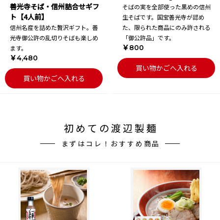
善光寺そば・信州詰合せギフ
そばの実を全部使った黒めの信州
ト【4人前】
生そばです。国宝善光寺が認め
信州名産を詰めた贅沢ギフト。善
た、限られた商品にのみ許される
光寺御公許の乱切りそばも楽しめ
「御公許品」です。
￥800
ます。
￥4,480
買い物かごへ入れる
買い物かごへ入れる
初めての渡辺製麺
まずはコレ！おすすめ商品