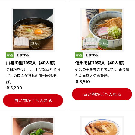
山霧の里20束入【40人前】
信州そば20束入【40人前】
更科粉を使用し、上品な香りと喉
そばの実を丸ごと挽いた、香り豊
ごしの良さが特長の信州更科そ
かな当店人気の乾麺。
￥3,510
ば。
￥5,200
買い物かごへ入れる
買い物かごへ入れる