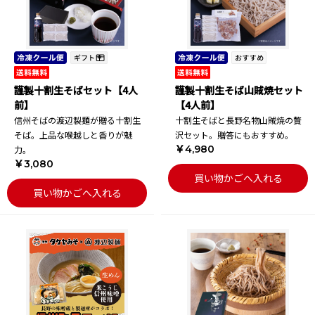
謹製十割生そばセット【4人
謹製十割生そば山賊焼セット
前】
【4人前】
信州そばの渡辺製麺が贈る十割生
十割生そばと長野名物山賊焼の贅
そば。上品な喉越しと香りが魅
沢セット。贈答にもおすすめ。
￥4,980
力。
￥3,080
買い物かごへ入れる
買い物かごへ入れる