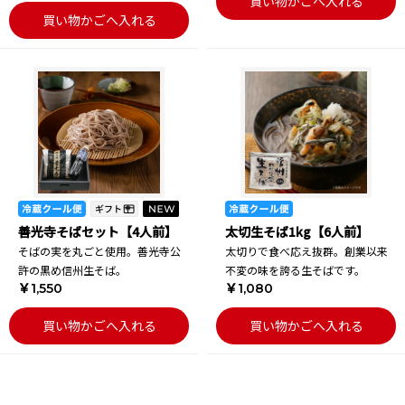
買い物かごへ入れる
買い物かごへ入れる
善光寺そばセット【4人前】
太切生そば1kg【6人前】
そばの実を丸ごと使用。善光寺公
太切りで食べ応え抜群。創業以来
許の黒め信州生そば。
不変の味を誇る生そばです。
￥1,550
￥1,080
買い物かごへ入れる
買い物かごへ入れる