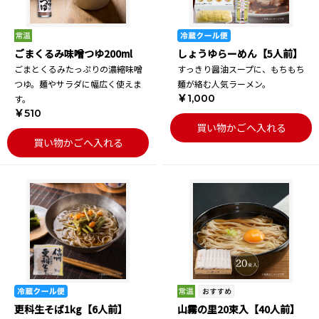
ごまくるみ味噌つゆ200ml
しょうゆらーめん【5人前】
ごまとくるみたっぷりの濃縮味噌
すっきり醤油スープに、もちもち
つゆ。麺やサラダに幅広く使えま
麺が絡む人気ラーメン。
￥1,000
す。
￥510
買い物かごへ入れる
買い物かごへ入れる
更科生そば1kg【6人前】
山霧の里20束入【40人前】