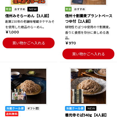
信州みそらーめん【3人前】
信州十割蕎麦プラントベース
つゆ付【2人前】
創業150年の老舗味噌蔵タケヤみそ
を使用した絶品のらーめん。
植物性そばつゆ使用の十割蕎麦。
￥1,000
香りと食感を存分に楽しめる逸
品。
買い物かごへ入れる
￥970
買い物かごへ入れる
善光寺そば540g【4人前】