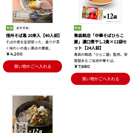
信州そば黒 20束入【40人前】
青森銘店「中華そばひらこ
屋」濃口煮干し2食×12袋セ
そばの実を全部使った、香りが深
ット【24人前】
く味わいの高い黒めの蕎麦。
￥4,200
青森の銘店「ひらこ屋」監修。受
賞歴あるご当地中華そば。
買い物かごへ入れる
￥7,680
買い物かごへ入れる