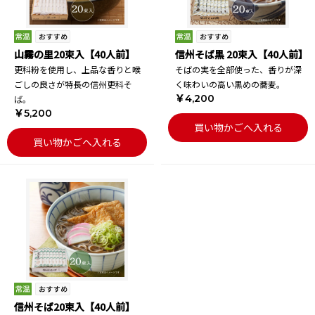
山霧の里20束入【40人前】
信州そば黒 20束入【40人前】
更科粉を使用し、上品な香りと喉
そばの実を全部使った、香りが深
ごしの良さが特長の信州更科そ
く味わいの高い黒めの蕎麦。
￥4,200
ば。
￥5,200
買い物かごへ入れる
買い物かごへ入れる
信州そば20束入【40人前】