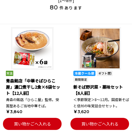
[1～8件]
80
件あります
青森銘店「中華そばひらこ
屋」濃口煮干し2食×6袋セッ
新そば野沢菜・薬味セット
ト【12人前】
【6人前】
青森の銘店「ひらこ屋」監修。受
＜季節限定＞8～12月。国産新そば
賞歴あるご当地中華そば。
と信州の味覚詰合せセット。
￥3,840
￥3,620
買い物かごへ入れる
買い物かごへ入れる