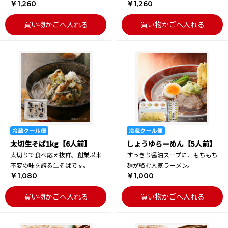
￥1,260
￥1,260
買い物かごへ入れる
買い物かごへ入れる
太切生そば1kg【6人前】
しょうゆらーめん【5人前】
太切りで食べ応え抜群。創業以来
すっきり醤油スープに、もちもち
不変の味を誇る生そばです。
麺が絡む人気ラーメン。
￥1,080
￥1,000
買い物かごへ入れる
買い物かごへ入れる