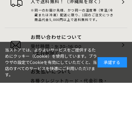
入で送料無料！（沖縄県を除く）
同一のお届け先様、かつ同一の温度帯（常温/冷
蔵または冷凍）配送に限り、1回のご注文につき
商品代金5,000円以上で送料無料です。
お問い合わせについて
受付時間：
9:30-16:00
当ストアでは、よりよいサービスをご提供するた
（土日祝除く）
めにクッキー（Cookie）を使用しています。ブラ
ウザの設定でCookieを有効にしていただくと、当
承諾する
店のすべてのサービスを快適にご利用いただけま
お支払いについて
す。
各種クレジットカード・代金引換・
AmazonPay・PayPay・GMO後払いが
ご利用いただけます。
包装・のしについて
ギフト品は、包装・のしをお付けでき