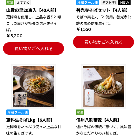
山霧の里20束入【40人前】
善光寺そばセット【4人前】
更科粉を使用し、上品な香りと喉
そばの実を丸ごと使用。善光寺公
ごしの良さが特長の信州更科そ
許の黒め信州生そば。
￥1,550
ば。
￥5,200
買い物かごへ入れる
買い物かごへ入れる
更科生そば1kg【6人前】
信州八割蕎麦【4人前】
更科粉をたっぷり使った上品な甘
信州そばの伝統が息づく、風味豊
味の生そばです。
かなこだわりの八割そば。