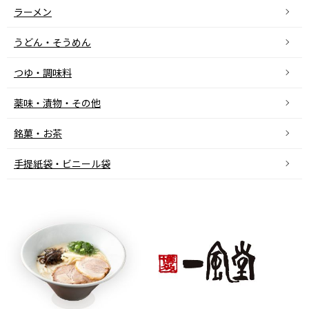
ラーメン
うどん・そうめん
つゆ・調味料
薬味・漬物・その他
銘菓・お茶
手提紙袋・ビニール袋