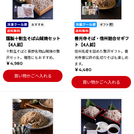
謹製十割生そば山賊焼セット
善光寺そば・信州詰合せギフ
【4人前】
ト【4人前】
十割生そばと長野名物山賊焼の贅
信州名産を詰めた贅沢ギフト。善
沢セット。贈答にもおすすめ。
光寺御公許の乱切りそばも楽しめ
￥4,980
ます。
￥4,480
買い物かごへ入れる
買い物かごへ入れる