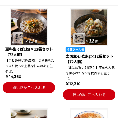
更科生そば1kg×12袋セット
【72人前】
太切生そば1kg×12袋セット
【まとめ買い5%割引】更科粉をた
【72人前】
っぷり使った上品な甘味のある生
【まとめ買い5%割引】不動の人気
そば。
を誇るわたなべを代表する生そ
￥14,360
ば。
￥12,310
買い物かごへ入れる
買い物かごへ入れる