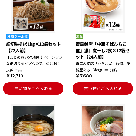
細切生そば1kg×12袋セット
青森銘店「中華そばひらこ
【72人前】
屋」濃口煮干し2食×12袋セ
ット【24人前】
【まとめ買い5%割引】ベーシック
な細切りタイプなので、のど越し
青森の銘店「ひらこ屋」監修。受
抜群です。
賞歴あるご当地中華そば。
￥12,310
￥7,680
買い物かごへ入れる
買い物かごへ入れる