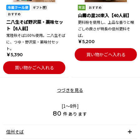
山霧の里20束入【40人前】
二八生そば野沢菜・薬味セッ
更科粉を使用し、上品な香りと喉
ト【6人前】
ごしの良さが特長の信州更科そ
常陸秋そば100％使用。二八生そば
ば。
￥5,200
に、つゆ・野沢菜・薬味付セッ
ト。
買い物かごへ入れる
￥5,390
買い物かごへ入れる
つづきを見る
[1～8件]
80
件あります
信州そば