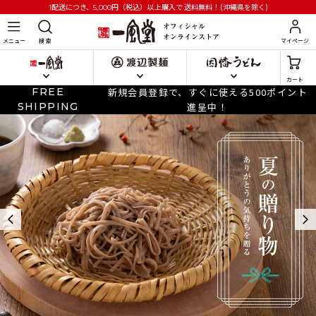
円
（税込）以上購入で
送料無料！(沖縄県を除く)
1配送につき、5,000
メニュー
検 索
マイページ
カート
FREE
新規会員登録で、すぐに使える500ポイント
SHIPPING
進呈中！