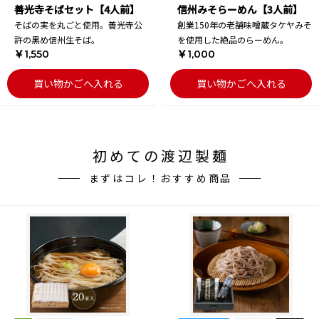
善光寺そばセット【4人前】
信州みそらーめん【3人前】
そばの実を丸ごと使用。善光寺公
創業150年の老舗味噌蔵タケヤみそ
許の黒め信州生そば。
を使用した絶品のらーめん。
￥1,550
￥1,000
買い物かごへ入れる
買い物かごへ入れる
初めての渡辺製麺
まずはコレ！おすすめ商品