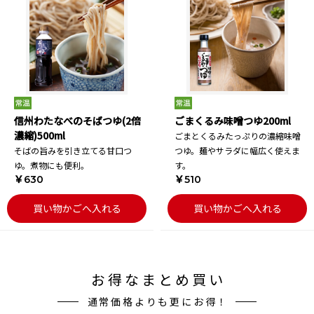
信州わたなべのそばつゆ(2倍
ごまくるみ味噌つゆ200ml
濃縮)500ml
ごまとくるみたっぷりの濃縮味噌
そばの旨みを引き立てる甘口つ
つゆ。麺やサラダに幅広く使えま
ゆ。煮物にも便利。
す。
￥630
￥510
買い物かごへ入れる
買い物かごへ入れる
お得なまとめ買い
通常価格よりも更にお得！