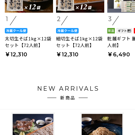
1
2
3
太切生そば1kg×12袋
細切生そば1kg×12袋
乾麺ギフト 麗
セット【72人前】
セット【72人前】
人前】
￥12,310
￥12,310
￥6,490
NEW ARRIVALS
新商品