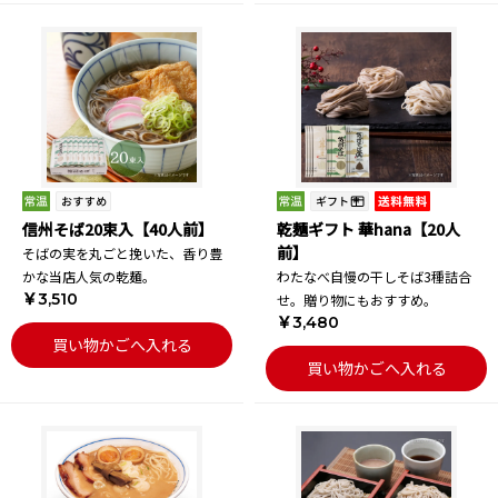
信州そば20束入【40人前】
乾麺ギフト 華hana【20人
前】
そばの実を丸ごと挽いた、香り豊
かな当店人気の乾麺。
わたなべ自慢の干しそば3種詰合
￥3,510
せ。贈り物にもおすすめ。
￥3,480
買い物かごへ入れる
買い物かごへ入れる