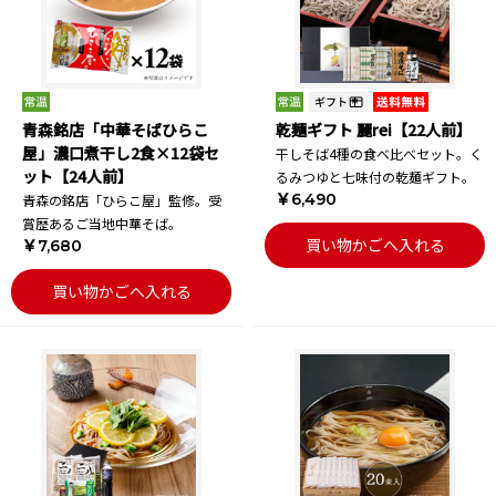
青森銘店「中華そばひらこ
乾麺ギフト 麗rei【22人前】
屋」濃口煮干し2食×12袋セ
干しそば4種の食べ比べセット。く
ット【24人前】
るみつゆと七味付の乾麺ギフト。
￥6,490
青森の銘店「ひらこ屋」監修。受
賞歴あるご当地中華そば。
買い物かごへ入れる
￥7,680
買い物かごへ入れる