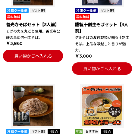
善光寺そばセット【8人前】
謹製十割生そばセット【4人
前】
そばの実を丸ごと使用。善光寺公
許の黒め信州生そば。
信州そばの渡辺製麺が贈る十割生
￥3,860
そば。上品な喉越しと香りが魅
力。
買い物かごへ入れる
￥3,080
買い物かごへ入れる