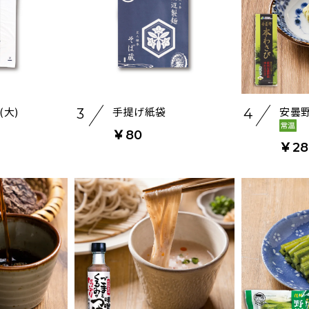
(大)
手提げ紙袋
安曇野
3
4
￥80
￥28