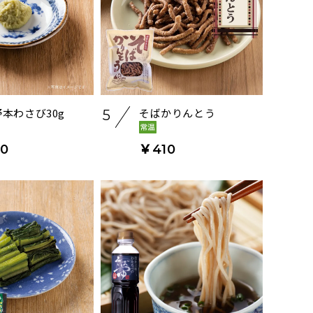
本わさび30g
そばかりんとう
5
0
￥410