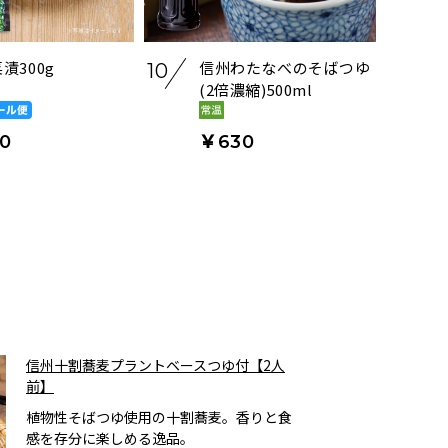
漬300g
信州わたなべのそばつゆ
10
(2倍濃縮)500ml
0
￥630
信州十割蕎麦プラントベースつゆ付【2人
前】
植物性そばつゆ使用の十割蕎麦。香りと食
感を存分に楽しめる逸品。