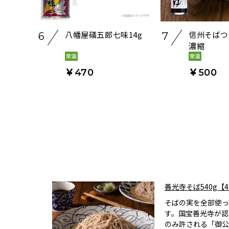
八幡屋礒五郎七味14g
信州そばつゆ
6
7
濃縮
￥470
￥500
善光寺そば540g【
そばの実を全部使っ
す。国宝善光寺が認
のみ許される「御公