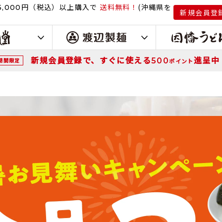
円（税込）
以上購入で
送料無料！
(沖縄県を
,000
新規会員登
新規会員登録で、すぐに使える
進呈中
500
期間限定
ポイント