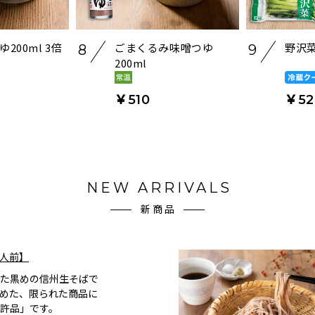
200ml 3倍
ごまくるみ味噌つゆ
野沢菜
8
9
200ml
￥510
￥52
NEW ARRIVALS
新商品
4人前】
た黒めの信州生そばで
めた、限られた商品に
許品」です。