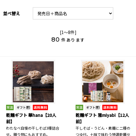
並べ替え
[1～8件]
80
件あります
乾麺ギフト 華hana【20人
乾麺ギフト 雅miyabi【12人
前】
前】
わたなべ自慢の干しそば3種詰合
干しそば・うどん・素麺に二種の
せ。贈り物にもおすすめ。
つゆ付。七味で味わう特選乾麺セ