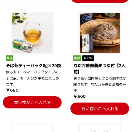
そば茶ティーバッグ8g×20袋
なだ万監修蕎麦つゆ付【2人
前】
飲みやすいティーバッグタイプの
そば茶。お一人分が手軽に楽しめ
香り高い国内産そばと老舗の技が
ます。
織りなす、なだ万が贈る至福の一
￥680
杯。
￥660
買い物かごへ入れる
買い物かごへ入れる