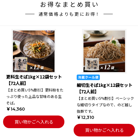
お得なまとめ買い
通常価格よりも更にお得！
更科生そば1kg×12袋セット
【72人前】
細切生そば1kg×12袋セット
【まとめ買い5%割引】更科粉をた
【72人前】
っぷり使った上品な甘味のある生
【まとめ買い5%割引】ベーシック
そば。
な細切りタイプなので、のど越し
￥14,360
抜群です。
￥12,310
買い物かごへ入れる
買い物かごへ入れる