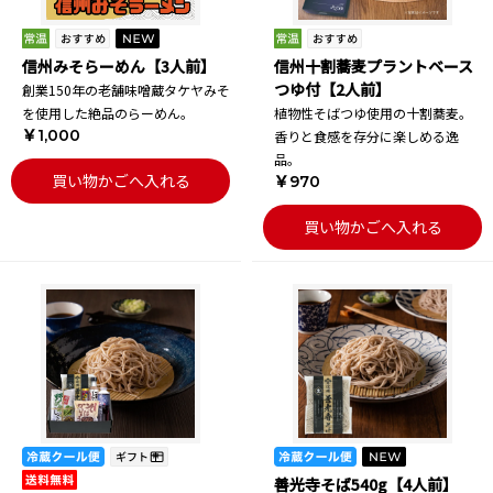
信州みそらーめん【3人前】
信州十割蕎麦プラントベース
つゆ付【2人前】
創業150年の老舗味噌蔵タケヤみそ
を使用した絶品のらーめん。
植物性そばつゆ使用の十割蕎麦。
￥1,000
香りと食感を存分に楽しめる逸
品。
買い物かごへ入れる
￥970
買い物かごへ入れる
善光寺そば540g【4人前】