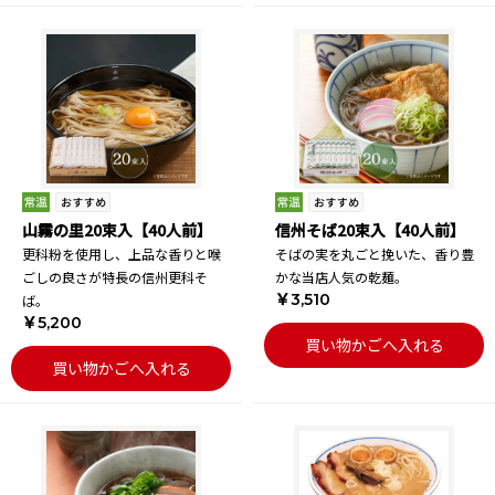
山霧の里20束入【40人前】
信州そば20束入【40人前】
更科粉を使用し、上品な香りと喉
そばの実を丸ごと挽いた、香り豊
ごしの良さが特長の信州更科そ
かな当店人気の乾麺。
￥3,510
ば。
￥5,200
買い物かごへ入れる
買い物かごへ入れる