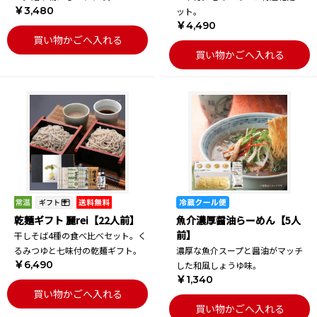
￥3,480
ット。
￥4,490
買い物かごへ入れる
買い物かごへ入れる
乾麺ギフト 麗rei【22人前】
魚介濃厚醤油らーめん【5人
前】
干しそば4種の食べ比べセット。く
るみつゆと七味付の乾麺ギフト。
濃厚な魚介スープと醤油がマッチ
￥6,490
した和風しょうゆ味。
￥1,340
買い物かごへ入れる
買い物かごへ入れる