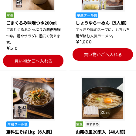
ごまくるみ味噌つゆ200ml
しょうゆらーめん【5人前】
ごまとくるみたっぷりの濃縮味噌
すっきり醤油スープに、もちもち
つゆ。麺やサラダに幅広く使えま
麺が絡む人気ラーメン。
￥1,000
す。
￥510
買い物かごへ入れる
買い物かごへ入れる
更科生そば1kg【6人前】
山霧の里20束入【40人前】