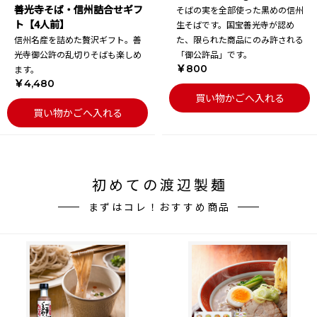
善光寺そば・信州詰合せギフ
そばの実を全部使った黒めの信州
ト【4人前】
生そばです。国宝善光寺が認め
信州名産を詰めた贅沢ギフト。善
た、限られた商品にのみ許される
光寺御公許の乱切りそばも楽しめ
「御公許品」です。
￥800
ます。
￥4,480
買い物かごへ入れる
買い物かごへ入れる
初めての渡辺製麺
まずはコレ！おすすめ商品