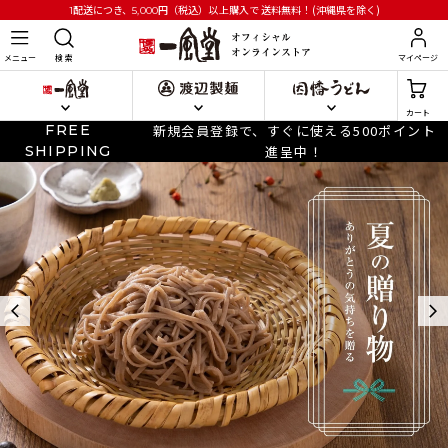
円
（税込）以上購入で
送料無料！(沖縄県を除く)
1配送につき、5,000
メニュー
検 索
マイページ
カート
FREE
新規会員登録で、すぐに使える500ポイント
SHIPPING
進呈中！