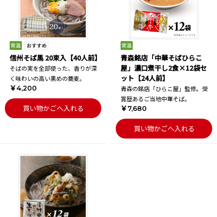
信州そば黒 20束入【40人前】
青森銘店「中華そばひらこ
屋」濃口煮干し2食×12袋セ
そばの実を全部使った、香りが深
ット【24人前】
く味わいの高い黒めの蕎麦。
￥4,200
青森の銘店「ひらこ屋」監修。受
賞歴あるご当地中華そば。
買い物かごへ入れる
￥7,680
買い物かごへ入れる