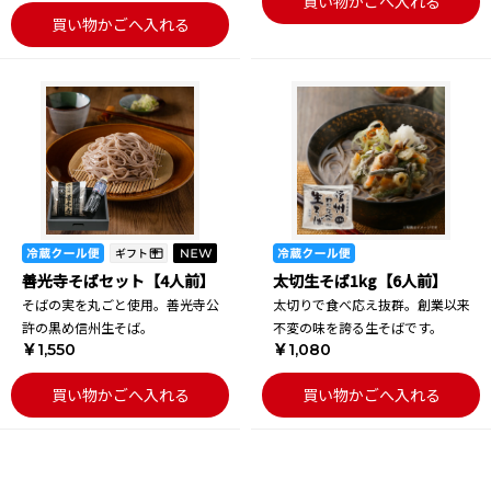
買い物かごへ入れる
買い物かごへ入れる
善光寺そばセット【4人前】
太切生そば1kg【6人前】
そばの実を丸ごと使用。善光寺公
太切りで食べ応え抜群。創業以来
許の黒め信州生そば。
不変の味を誇る生そばです。
￥1,550
￥1,080
買い物かごへ入れる
買い物かごへ入れる