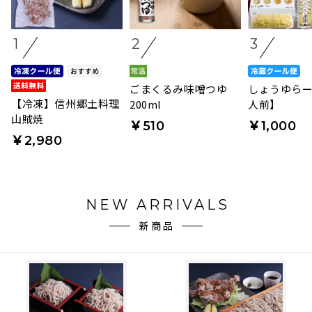
1
2
3
ごまくるみ味噌つゆ
しょうゆらー
【冷凍】信州郷土料理
200ml
人前】
山賊焼
￥510
￥1,000
￥2,980
NEW ARRIVALS
新商品