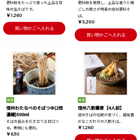
更科粉をたっぷり使った上品な甘
更科粉を使用し、上品な香りと喉
味の生そばです。
ごしの良さが特長の信州更科そ
￥1,260
ば。
￥5,200
買い物かごへ入れる
買い物かごへ入れる
信州わたなべのそばつゆ(2倍
信州八割蕎麦【4人前】
濃縮)500ml
信州そばの伝統が息づく、風味豊
そばの旨みを引き立てる甘口つ
かなこだわりの八割そば。
￥1,260
ゆ。煮物にも便利。
￥630