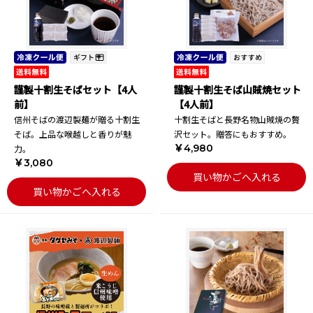
謹製十割生そばセット【4人
謹製十割生そば山賊焼セット
前】
【4人前】
信州そばの渡辺製麺が贈る十割生
十割生そばと長野名物山賊焼の贅
そば。上品な喉越しと香りが魅
沢セット。贈答にもおすすめ。
￥4,980
力。
￥3,080
買い物かごへ入れる
買い物かごへ入れる