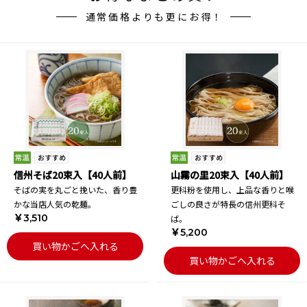
通常価格よりも更にお得！
信州そば20束入【40人前】
山霧の里20束入【40人前】
そばの実を丸ごと挽いた、香り豊
更科粉を使用し、上品な香りと喉
かな当店人気の乾麺。
ごしの良さが特長の信州更科そ
￥3,510
ば。
￥5,200
買い物かごへ入れる
買い物かごへ入れる