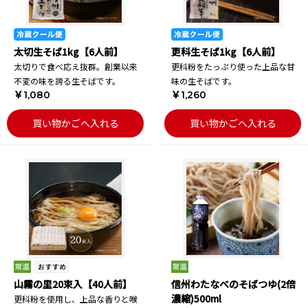
太切生そば1kg【6人前】
更科生そば1kg【6人前】
太切りで食べ応え抜群。創業以来
更科粉をたっぷり使った上品な甘
不変の味を誇る生そばです。
味の生そばです。
￥1,080
￥1,260
買い物かごへ入れる
買い物かごへ入れる
山霧の里20束入【40人前】
信州わたなべのそばつゆ(2倍
濃縮)500ml
更科粉を使用し、上品な香りと喉