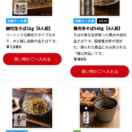
細切生そば1kg【6人前】
善光寺そば540g【4人前】
ベーシックな細切りタイプなの
そばの実を全部使った黒めの信州
で、のど越し抜群の生そばです。
生そばです。国宝善光寺が認め
￥1,080
た、限られた商品にのみ許される
「御公許品」です。
買い物かごへ入れる
￥800
買い物かごへ入れる