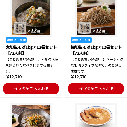
太切生そば1kg×12袋セット
細切生そば1kg×12袋セット
【72人前】
【72人前】
【まとめ買い5%割引】不動の人気
【まとめ買い5%割引】ベーシック
を誇るわたなべを代表する生そ
な細切りタイプなので、のど越し
ば。
抜群です。
￥12,310
￥12,310
買い物かごへ入れる
買い物かごへ入れる