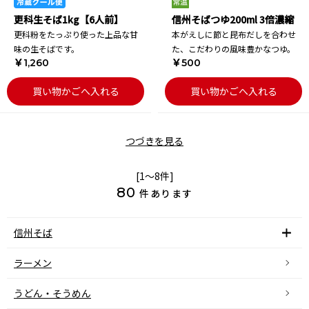
更科生そば1kg【6人前】
信州そばつゆ200ml 3倍濃縮
更科粉をたっぷり使った上品な甘
本がえしに節と昆布だしを合わせ
味の生そばです。
た、こだわりの風味豊かなつゆ。
￥1,260
￥500
買い物かごへ入れる
買い物かごへ入れる
つづきを見る
[1～8件]
80
件あります
信州そば
ラーメン
うどん・そうめん