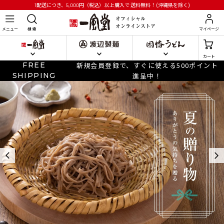
円
（税込）以上購入で
送料無料！(沖縄県を除く)
1配送につき、5,000
メニュー
検 索
マイページ
カート
FREE
新規会員登録で、すぐに使える500ポイント
SHIPPING
進呈中！