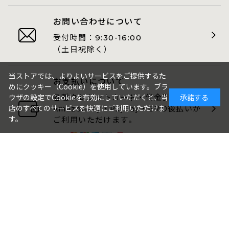
お問い合わせについて
受付時間：
9:30-16:00
（土日祝除く）
当ストアでは、よりよいサービスをご提供するた
お支払いについて
めにクッキー（Cookie）を使用しています。ブラ
各種クレジットカード・代金引換・
ウザの設定でCookieを有効にしていただくと、当
承諾する
AmazonPay・PayPay・GMO後払いが
店のすべてのサービスを快適にご利用いただけま
す。
ご利用いただけます。
包装・のしについて
ギフト品は、包装・のしをお付けでき
ます。
ご注文画面でお選びください。