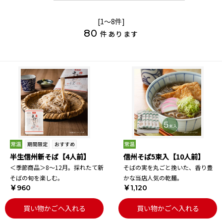
[1～8件]
80
件あります
半生信州新そば【4人前】
信州そば5束入【10人前】
＜季節商品＞8～12月。採れたて新
そばの実を丸ごと挽いた、香り豊
そばの旬を楽しむ。
かな当店人気の乾麺。
￥960
￥1,120
買い物かごへ入れる
買い物かごへ入れる