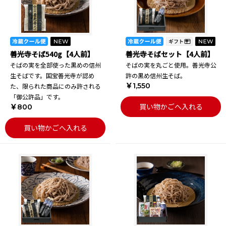
善光寺そば540g【4人前】
善光寺そばセット【4人前】
そばの実を全部使った黒めの信州
そばの実を丸ごと使用。善光寺公
生そばです。国宝善光寺が認め
許の黒め信州生そば。
￥1,550
た、限られた商品にのみ許される
「御公許品」です。
買い物かごへ入れる
￥800
買い物かごへ入れる