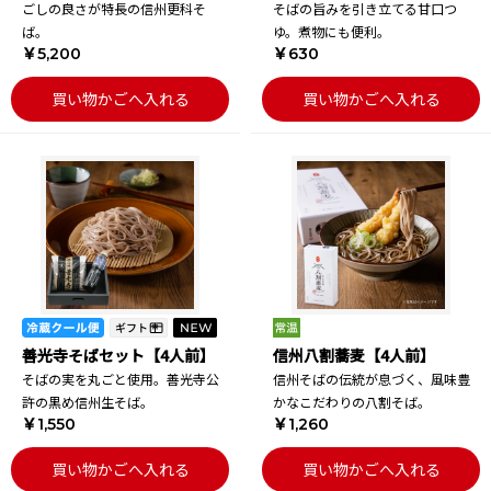
ごしの良さが特長の信州更科そ
そばの旨みを引き立てる甘口つ
ば。
ゆ。煮物にも便利。
￥5,200
￥630
買い物かごへ入れる
買い物かごへ入れる
善光寺そばセット【4人前】
信州八割蕎麦【4人前】
そばの実を丸ごと使用。善光寺公
信州そばの伝統が息づく、風味豊
許の黒め信州生そば。
かなこだわりの八割そば。
￥1,550
￥1,260
買い物かごへ入れる
買い物かごへ入れる