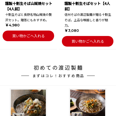
謹製十割生そば山賊焼セット
謹製十割生そばセット【4人
【4人前】
前】
十割生そばと長野名物山賊焼の贅
信州そばの渡辺製麺が贈る十割生
沢セット。贈答にもおすすめ。
そば。上品な喉越しと香りが魅
￥4,980
力。
￥3,080
買い物かごへ入れる
買い物かごへ入れる
初めての渡辺製麺
まずはコレ！おすすめ商品