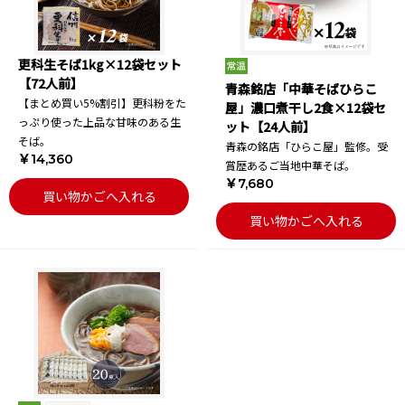
更科生そば1kg×12袋セット
【72人前】
青森銘店「中華そばひらこ
【まとめ買い5%割引】更科粉をた
屋」濃口煮干し2食×12袋セ
っぷり使った上品な甘味のある生
ット【24人前】
そば。
青森の銘店「ひらこ屋」監修。受
￥14,360
賞歴あるご当地中華そば。
￥7,680
買い物かごへ入れる
買い物かごへ入れる