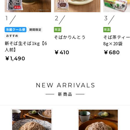
1
2
3
そばかりんとう
そば茶ティ
新そば生そば1kg【6
8g×20袋
人前】
￥410
￥680
￥1,490
NEW ARRIVALS
新商品