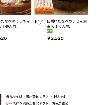
わたなべのそうめん
信州わたなべのうどん20
10
入【40人前】
束入【40人前】
520
￥2,520
善光寺そば・信州詰合せギフト【4人前】
信州名産を詰めた贅沢ギフト。善光寺御公