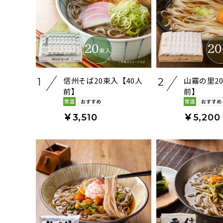
信州そば20束入【40人
山霧の里2
1
2
前】
前】
￥3,510
￥5,200