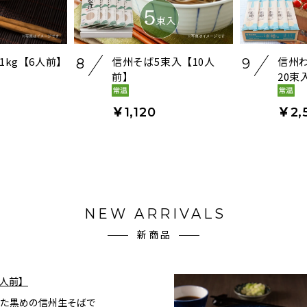
1kg【6人前】
信州そば5束入【10人
信州
8
9
前】
20束
￥1,120
￥2,
NEW ARRIVALS
新商品
4人前】
た黒めの信州生そばで