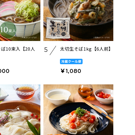
ば10束入【20人
太切生そば1kg【6人前】
5
000
￥1,080