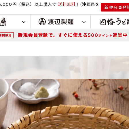
円（税込）
以上購入で
送料無料！
(沖縄県を
,000
新規会員登
新規会員登録で、すぐに使える
進呈中
500
期間限定
ポイント