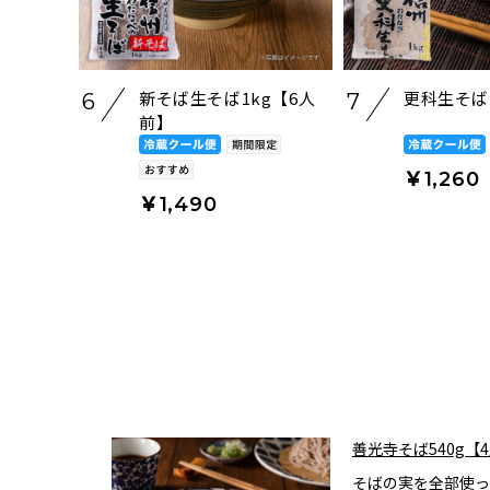
新そば生そば1kg【6人
更科生そば
6
7
前】
￥1,260
￥1,490
善光寺そば540g【
そばの実を全部使っ