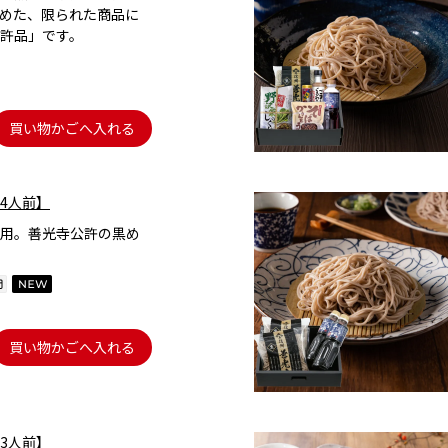
めた、限られた商品に
許品」です。
買い物かごへ入れる
4人前】
用。善光寺公許の黒め
買い物かごへ入れる
3人前】