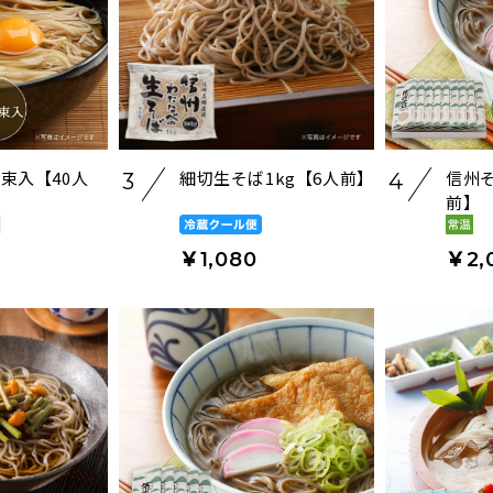
0束入【40人
細切生そば1kg【6人前】
信州そ
3
4
前】
￥1,080
￥2,