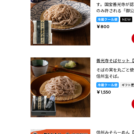
す。国宝善光寺が認
のみ許される「御公
￥800
善光寺そばセット【
そばの実を丸ごと使
信州生そば。
￥1,550
信州みそらーめん【