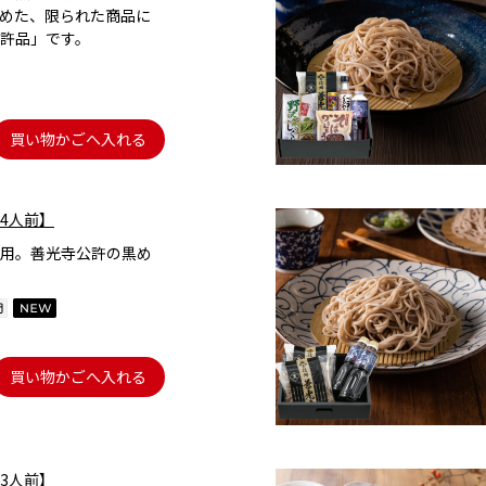
めた、限られた商品に
許品」です。
買い物かごへ入れる
4人前】
用。善光寺公許の黒め
買い物かごへ入れる
3人前】