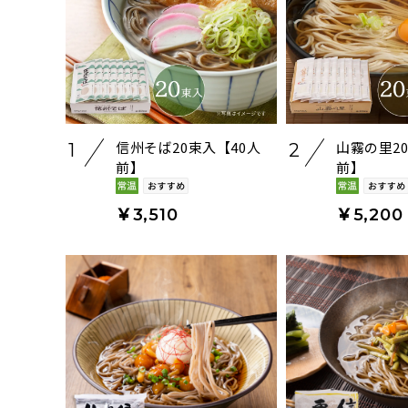
信州そば20束入【40人
山霧の里2
1
2
前】
前】
￥3,510
￥5,200