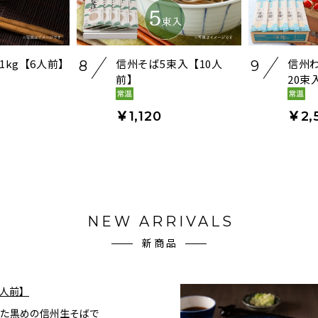
1kg【6人前】
信州そば5束入【10人
信州
8
9
前】
20束
￥1,120
￥2,
NEW ARRIVALS
新商品
4人前】
た黒めの信州生そばで