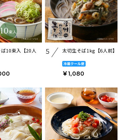
ば10束入【20人
太切生そば1kg【6人前】
5
000
￥1,080