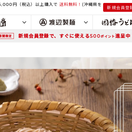
円（税込）
以上購入で
送料無料！
(沖縄県を
,000
新規会員登
新規会員登録で、すぐに使える
進呈中
500
期間限定
ポイント