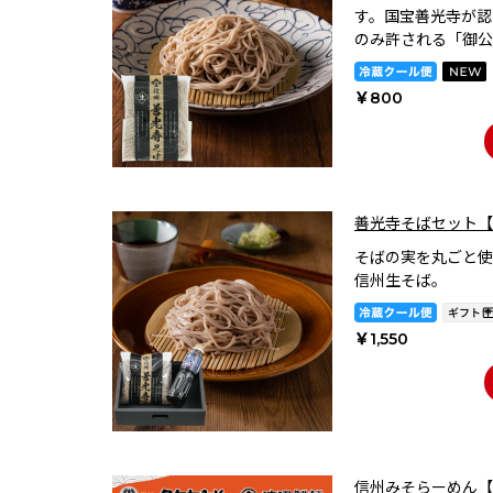
す。国宝善光寺が認
のみ許される「御公
￥800
善光寺そばセット【
そばの実を丸ごと使
信州生そば。
￥1,550
信州みそらーめん【