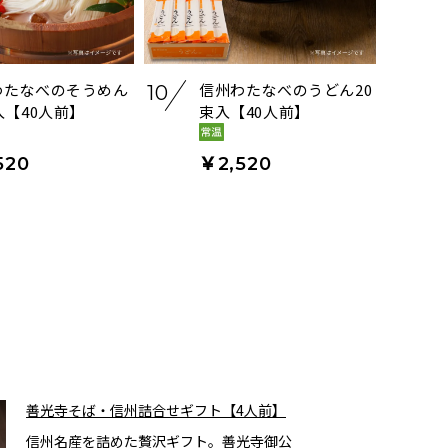
わたなべのそうめん
信州わたなべのうどん20
10
入【40人前】
束入【40人前】
520
￥2,520
善光寺そば・信州詰合せギフト【4人前】
信州名産を詰めた贅沢ギフト。善光寺御公