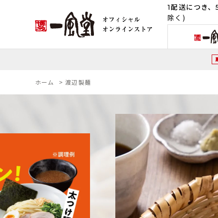
1配送につき、5
除く)
ホーム
>
渡辺製麺