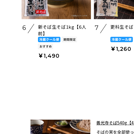
新そば生そば1kg【6人
更科生そば
6
7
前】
￥1,260
￥1,490
善光寺そば540g【
そばの実を全部使っ