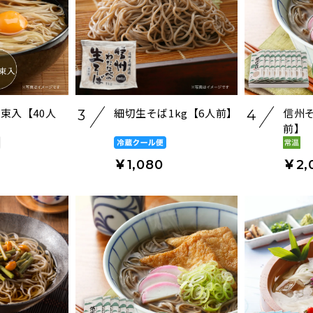
0束入【40人
細切生そば1kg【6人前】
信州そ
3
4
前】
￥1,080
￥2,