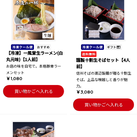
【冷凍】一風堂生ラーメン(白
丸元味)【1人前】
謹製十割生そばセット【4人
お店の味を自宅で。本格豚骨ラー
前】
メンセット
信州そばの渡辺製麺が贈る十割生
￥1,080
そば。上品な喉越しと香りが魅
力。
買い物かごへ入れる
￥3,080
買い物かごへ入れる