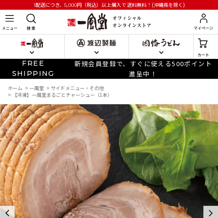
円
（税込）以上購入で
送料無料！(沖縄県を除く)
1配送につき、5,000
メニュー
検 索
マイページ
カート
FREE
新規会員登録で、すぐに使える500ポイント
SHIPPING
進呈中！
ホーム
>
一風堂
>
サイドメニュー・その他
>
【冷凍】一風堂まるごとチャーシュー（1本）