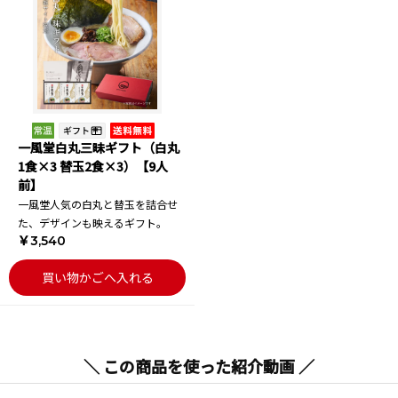
一風堂白丸三昧ギフト（白丸
1食×3 替玉2食×3）【9人
前】
一風堂人気の白丸と替玉を詰合せ
た、デザインも映えるギフト。
￥3,540
買い物かごへ入れる
＼ この商品を使った紹介動画 ／