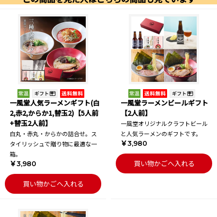
一風堂人気ラーメンギフト(白
一風堂ラーメンビールギフト
2,赤2,からか1,替玉2)【5人前
【2人前】
+替玉2人前】
一風堂オリジナルクラフトビール
白丸・赤丸・からかの詰合せ。ス
と人気ラーメンのギフトです。
￥3,980
タイリッシュで贈り物に最適な一
箱。
買い物かごへ入れる
￥3,980
買い物かごへ入れる