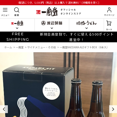
円
（税込）以上購入で
送料無料！(沖縄県を除く)
1配送につき、5,000
メニュー
検 索
マイページ
カート
FREE
新規会員登録で、すぐに使える500ポイント
SHIPPING
進呈中！
ホーム
>
一風堂
>
サイドメニュー・その他
>
一風堂KAEDAMA ALEギフトBOX（6本入）