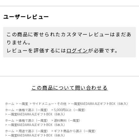
ユーザーレビュー
この商品に寄せられたカスタマーレビューはまだあ
りません。
レビューを評価するには
ログイン
が必要です。
この商品について問い合わせる
ホーム
>
一風堂
>
サイドメニュー・その他
>
一風堂KAEDAMA ALEギフトBOX（6本入）
ホーム
>
価格で選ぶ（一風堂）
>
5,000円以上（一風堂）
>
一風堂KAEDAMA ALEギフトBOX（6本入）
ホーム
>
価格で選ぶ（一風堂）
>
送料無料（一風堂）
>
一風堂KAEDAMA ALEギフトBOX（6本入）
ホーム
>
用途で選ぶ（一風堂）
>
ギフト商品から選ぶ（一風堂）
>
一風堂KAEDAMA ALEギフトBOX（6本入）