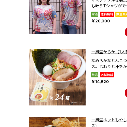
も叶うTシャツがで
￥20,000
一風堂からか【1人
なめらかなとんこつ
ス。じわりと汗をか
￥14,820
一風堂ホットもやし
ス）