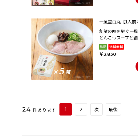
一風堂白丸【1人前
創業の味を継ぐ一風
とんこつスープと細
￥3,830
24
件あります
1
2
次
最後