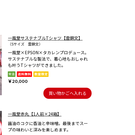
一風堂サステナブルTシャツ【雲錦文】
（Sサイズ 雲錦文）
一風堂×EPSON×タカレンプロデュース。
サステナブルな製法で、着心地もおしゃれ
も叶うTシャツができました。
￥20,000
買い物かごへ入れる
一風堂赤丸【1人前×24箱】
醤油のコクに香油と辛味噌。最後までスー
プの味わいと深みを楽しめます。