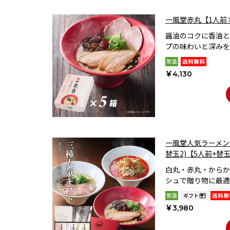
一風堂赤丸【1人前
醤油のコクに香油と
プの味わいと深みを
￥4,130
一風堂人気ラーメンギ
替玉2)【5人前+替
白丸・赤丸・からか
シュで贈り物に最適
￥3,980