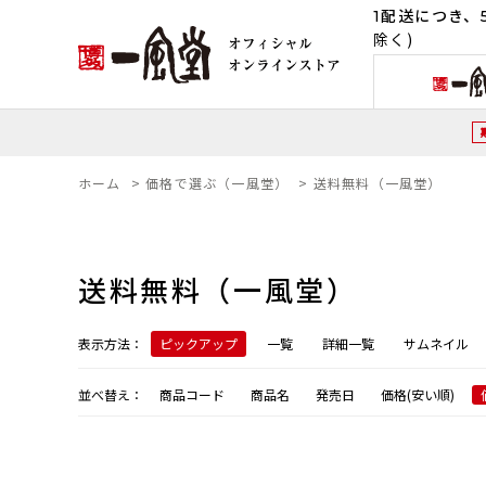
1配送につき、5
除く)
ホーム
>
価格で選ぶ（一風堂）
>
送料無料（一風堂）
送料無料（一風堂）
表示方法：
ピックアップ
一覧
詳細一覧
サムネイル
並べ替え：
商品コード
商品名
発売日
価格(安い順)