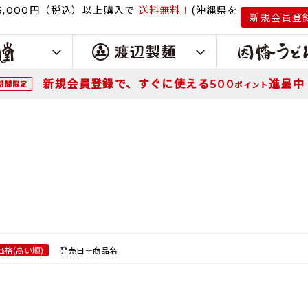
円（税込）
以上購入で
送料無料！
(沖縄県を
,000
新規会員登
新規会員登録で、すぐに使える
進呈中
500
期間限定
ポイント
価格(高い順)
発売日＋商品名