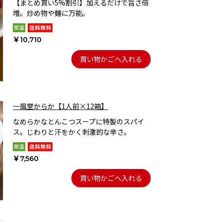
【まとめ買い5%割引】加えるだけで旨さ倍
増。炒め物や麺に万能。
￥10,710
買い物かごへ入れる
一風堂からか【1人前×12箱】
なめらかなとんこつスープに特製のスパイ
ス。じわりと汗をかく刺激的な辛さ。
￥7,560
買い物かごへ入れる