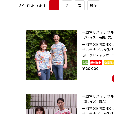
24
件あります
1
2
次
最後
一風堂サステナブル
（Sサイズ 竜田川文
一風堂×EPSON
サステナブルな製法
も叶うTシャツがで
￥20,000
一風堂サステナブル
（Sサイズ 菊文）
一風堂×EPSON
サステナブルな製法