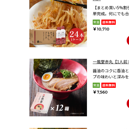
【まとめ買い5%割
単完成。何にでも合
￥10,710
一風堂赤丸【1人前
醤油のコクに香油と
プの味わいと深みを
￥7,560