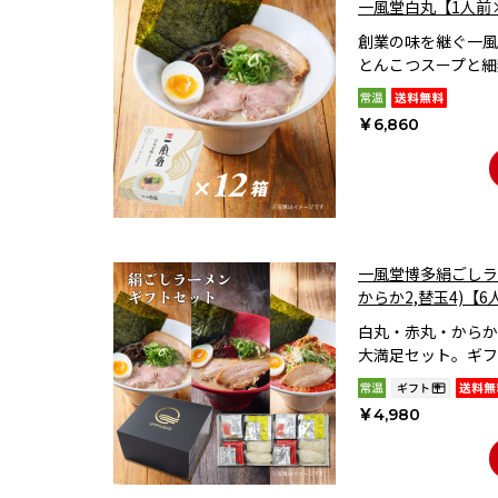
一風堂白丸【1人前
創業の味を継ぐ一風
とんこつスープと細
￥6,860
一風堂博多絹ごしラー
からか2,替玉4)【
白丸・赤丸・からか
大満足セット。ギフ
￥4,980