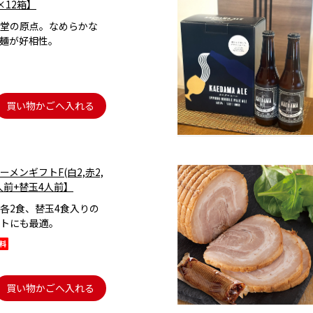
×12箱】
堂の原点。なめらかな
麺が好相性。
買い物かごへ入れる
メンギフトF(白2,赤2,
6人前+替玉4人前】
各2食、替玉4食入りの
トにも最適。
買い物かごへ入れる