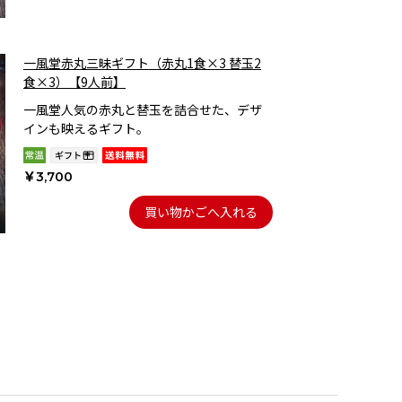
一風堂赤丸三昧ギフト（赤丸1食×3 替玉2
食×3）【9人前】
一風堂人気の赤丸と替玉を詰合せた、デザ
インも映えるギフト。
￥3,700
買い物かごへ入れる