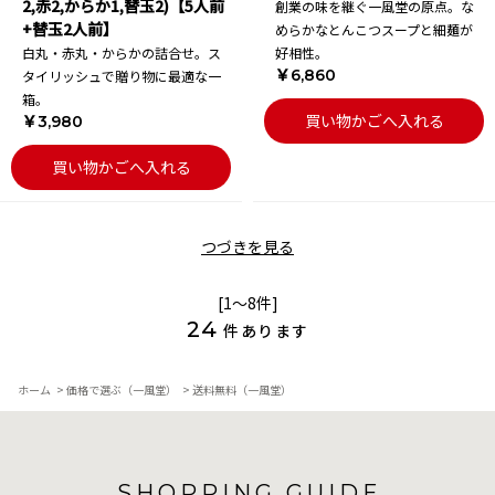
2,赤2,からか1,替玉2)【5人前
創業の味を継ぐ一風堂の原点。な
+替玉2人前】
めらかなとんこつスープと細麺が
白丸・赤丸・からかの詰合せ。ス
好相性。
￥6,860
タイリッシュで贈り物に最適な一
箱。
買い物かごへ入れる
￥3,980
買い物かごへ入れる
つづきを見る
[1～8件]
24
件あります
ホーム
>
価格で選ぶ（一風堂）
>
送料無料（一風堂）
SHOPPING GUIDE