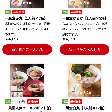
一風堂赤丸【1人前×5箱】
一風堂からか【1人前×5箱】
醤油のコクに香油と辛味噌。最後
なめらかなとんこつスープに特製
までスープの味わいと深みを楽し
のスパイス。じわりと汗をかく刺
めます。
激的な辛さ。
￥4,130
￥4,130
買い物かごへ入れる
買い物かごへ入れる
一風堂人気ラーメンギフト(白
一風堂白丸【1人前×12箱】