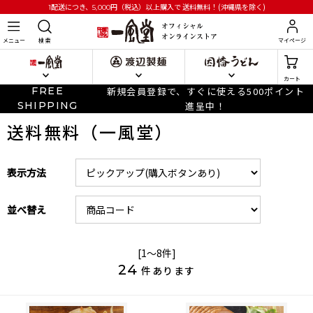
円
（税込）以上購入で
送料無料！(沖縄県を除く)
1配送につき、5,000
メニュー
検 索
マイページ
カート
FREE
新規会員登録で、すぐに使える500ポイント
SHIPPING
進呈中！
送料無料（一風堂）
表示方法
並べ替え
[1～8件]
24
件あります