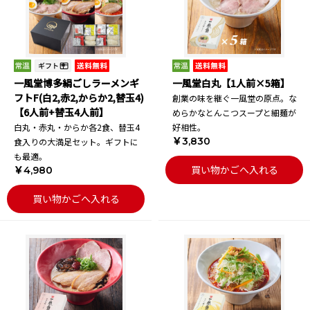
一風堂博多絹ごしラーメンギ
一風堂白丸【1人前×5箱】
フトF(白2,赤2,からか2,替玉4)
創業の味を継ぐ一風堂の原点。な
【6人前+替玉4人前】
めらかなとんこつスープと細麺が
白丸・赤丸・からか各2食、替玉4
好相性。
￥3,830
食入りの大満足セット。ギフトに
も最適。
買い物かごへ入れる
￥4,980
買い物かごへ入れる