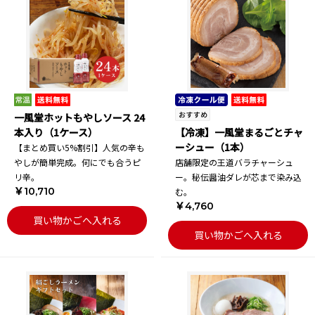
一風堂ホットもやしソース 24
本入り（1ケース）
【冷凍】一風堂まるごとチャ
ーシュー（1本）
【まとめ買い5%割引】人気の辛も
やしが簡単完成。何にでも合うピ
店舗限定の王道バラチャーシュ
リ辛。
ー。秘伝醤油ダレが芯まで染み込
￥10,710
む。
￥4,760
買い物かごへ入れる
買い物かごへ入れる