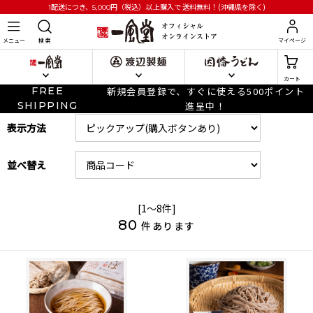
円
（税込）以上購入で
送料無料！(沖縄県を除く)
1配送につき、5,000
メニュー
検 索
マイページ
カート
FREE
新規会員登録で、すぐに使える500ポイント
SHIPPING
進呈中！
表示方法
並べ替え
[1～8件]
80
件あります