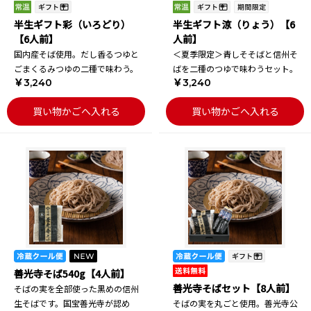
半生ギフト彩（いろどり）
半生ギフト涼（りょう）【6
【6人前】
人前】
国内産そば使用。だし香るつゆと
＜夏季限定＞青しそそばと信州そ
ごまくるみつゆの二種で味わう。
ばを二種のつゆで味わうセット。
￥3,240
￥3,240
買い物かごへ入れる
買い物かごへ入れる
善光寺そば540g【4人前】
善光寺そばセット【8人前】
そばの実を全部使った黒めの信州
生そばです。国宝善光寺が認め
そばの実を丸ごと使用。善光寺公