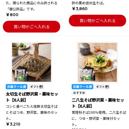
た、限られた商品にのみ許される
許の黒め信州生そば。
￥3,860
「御公許品」です。
￥800
買い物かごへ入れる
買い物かごへ入れる
太切生そば野沢菜・薬味セッ
ト【6人前】
二八生そば野沢菜・薬味セッ
ト【6人前】
コシと食べごたえ抜群太切生そば
とそばつゆ、野沢菜、薬味のセッ
常陸秋そば100％使用。二八生そば
ト。
に、つゆ・野沢菜・薬味付セッ
￥3,210
ト。