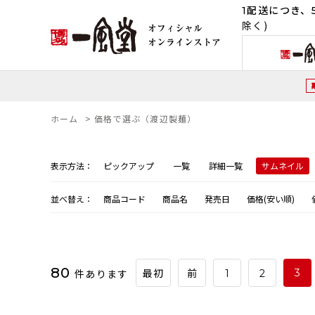
1配送につき、5
除く)
ホーム
>
価格で選ぶ（渡辺製麺）
表示方法：
ピックアップ
一覧
詳細一覧
サムネイル
並べ替え：
商品コード
商品名
発売日
価格(安い順)
80
件あります
3
最初
前
1
2