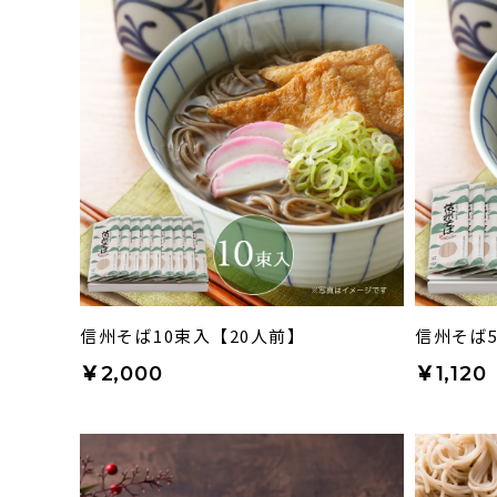
信州そば10束入【20人前】
信州そば
￥2,000
￥1,120