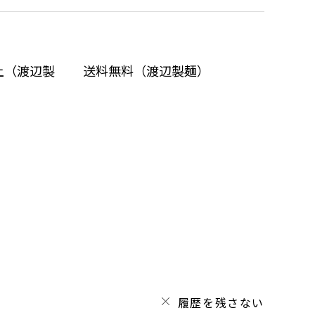
以上（渡辺製
送料無料（渡辺製麺）
）
履歴を残さない