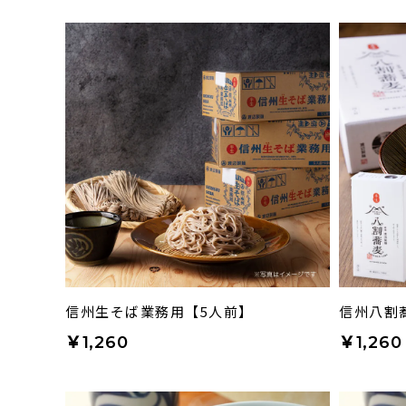
信州生そば業務用【5人前】
信州八割
￥1,260
￥1,260