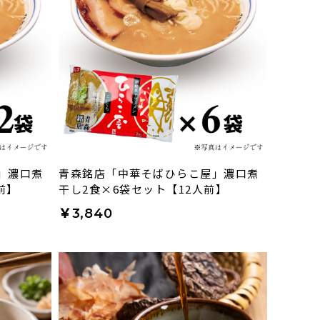
」濃口煮
青森銘店「中華そばひらこ屋」濃口煮
前】
干し2食×6袋セット【12人前】
￥3,840