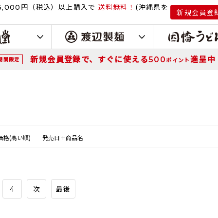
円（税込）
以上購入で
送料無料！
(沖縄県を
,000
新規会員登
新規会員登録で、すぐに使える
進呈中
500
期間限定
ポイント
価格(高い順)
発売日＋商品名
4
次
最後