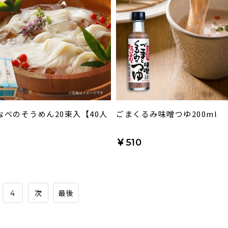
なべのそうめん20束入【40人
ごまくるみ味噌つゆ200ml
￥510
4
次
最後