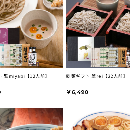
 雅miyabi【12人前】
乾麺ギフト 麗rei【22人前】
0
￥6,490