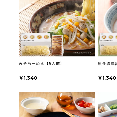
みそらーめん【5人前】
魚介濃厚
￥1,340
￥1,340