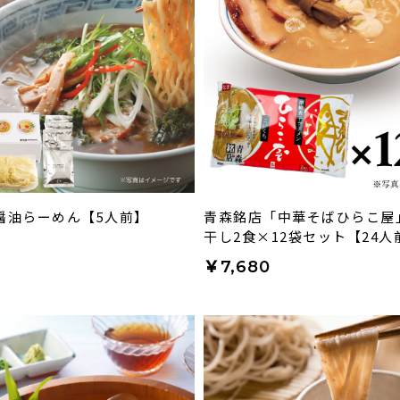
醤油らーめん【5人前】
青森銘店「中華そばひらこ屋
干し2食×12袋セット【24人
￥7,680