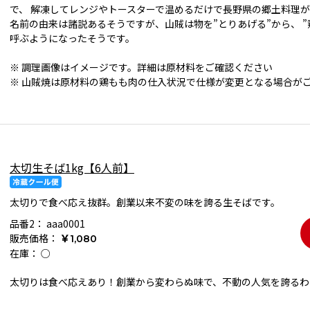
で、 解凍してレンジやトースターで温めるだけで長野県の郷土料理
名前の由来は諸説あるそうですが、山賊は物を”とりあげる”から、 
呼ぶようになったそうです。
※ 調理画像はイメージです。詳細は原材料をご確認ください
※ 山賊焼は原材料の鶏もも肉の仕入状況で仕様が変更となる場合が
太切生そば1kg【6人前】
太切りで食べ応え抜群。創業以来不変の味を誇る生そばです。
品番2：
aaa0001
販売価格：
￥1,080
在庫：
○
太切りは食べ応えあり！創業から変わらぬ味で、不動の人気を誇るわ