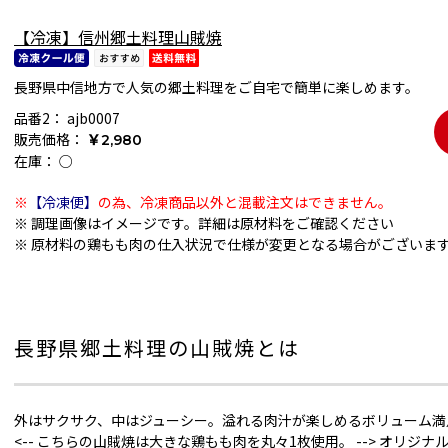
【冷凍】信州郷土料理山賊焼
長野県中信地方で人気の郷土料理をご自宅で簡単に楽しめます。
品番2：
ajb0007
販売価格：
￥2,980
在庫：
○
※
【冷凍便】
の為、冷凍商品以外と混載注文はできません。
※ 調理画像はイメージです。詳細は原材料をご確認ください
※ 原材料の鶏もも肉の仕入状況で仕様が変更となる場合がございま
長野県郷土料理の山賊焼とは
外はサクサク、中はジューシー。溢れる肉汁が楽しめるボリューム満
<-- こちらの山賊焼は大きな鶏もも肉を丸々1枚使用。 --> オリジ