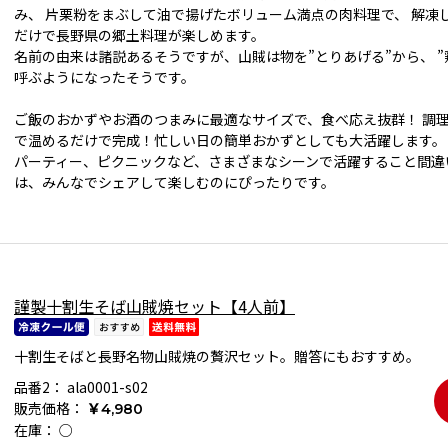
み、 片栗粉をまぶして油で揚げたボリューム満点の肉料理で、 解凍
だけで長野県の郷土料理が楽しめます。
名前の由来は諸説あるそうですが、山賊は物を”とりあげる”から、 
呼ぶようになったそうです。
ご飯のおかずやお酒のつまみに最適なサイズで、食べ応え抜群！ 調
で温めるだけで完成！忙しい日の簡単おかずとしても大活躍します。
パーティー、ピクニックなど、さまざまなシーンで活躍すること間違
は、みんなでシェアして楽しむのにぴったりです。
謹製十割生そば山賊焼セット【4人前】
十割生そばと長野名物山賊焼の贅沢セット。贈答にもおすすめ。
品番2：
ala0001-s02
販売価格：
￥4,980
在庫：
○