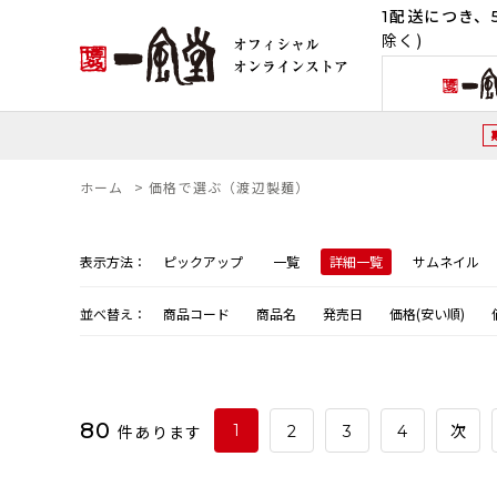
1配送につき、5
除く)
ホーム
>
価格で選ぶ（渡辺製麺）
表示方法：
ピックアップ
一覧
詳細一覧
サムネイル
並べ替え：
商品コード
商品名
発売日
価格(安い順)
80
件あります
1
2
3
4
次