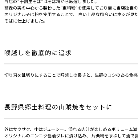
当店の"十割生そば"はそば粉から厳選しました。
蕎麦の実の中心から製粉した”更科粉”を使用しており更に当店独自
オリジナルそば粉を使用することで、 白い上品な風合いにホシが見
そばに仕上げました。
喉越しを徹底的に追求
切り刃を乱切りにすることで喉越しの良さと、生麺のコシのある食感
長野県郷土料理の山賊焼をセットに
外はサクサク、中はジューシー。溢れる肉汁が楽しめるボリューム満
オリジナルのニンニク醤油ダレに漬け込み、 片栗粉をまぶして油で