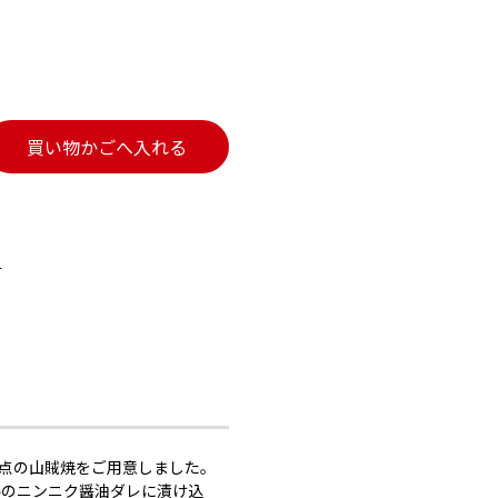
買い物かごへ入れる
す
点の山賊焼をご用意しました。
ナルのニンニク醤油ダレに漬け込