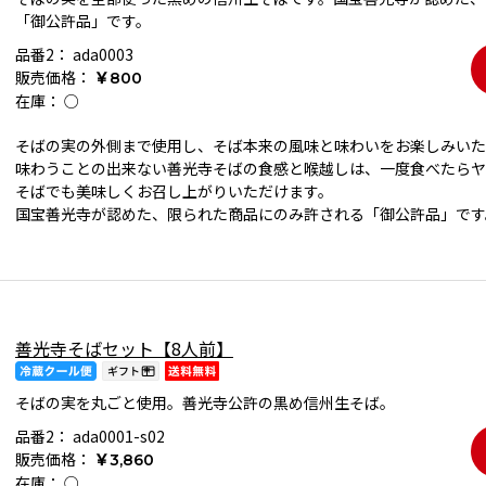
「御公許品」です。
品番2：
ada0003
販売価格：
￥800
在庫：
○
そばの実の外側まで使用し、そば本来の風味と味わいをお楽しみいた
味わうことの出来ない善光寺そばの食感と喉越しは、一度食べたらヤ
そばでも美味しくお召し上がりいただけます。
国宝善光寺が認めた、限られた商品にのみ許される「御公許品」です
善光寺そばセット【8人前】
そばの実を丸ごと使用。善光寺公許の黒め信州生そば。
品番2：
ada0001-s02
販売価格：
￥3,860
在庫：
○