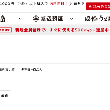
円（税込）
以上購入で
送料無料！
(沖縄県を
,000
新規会員登
新規会員登録で、すぐに使える
進呈中
500
期間限定
ポイント
価格(高い順)
発売日＋商品名
最後