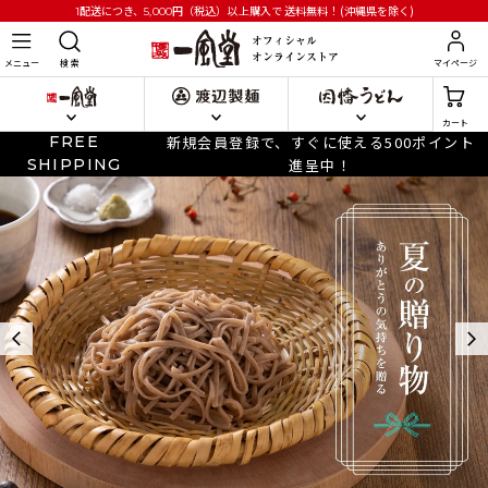
円
（税込）以上購入で
送料無料！(沖縄県を除く)
1配送につき、5,000
メニュー
検 索
マイページ
カート
FREE
新規会員登録で、すぐに使える500ポイント
SHIPPING
進呈中！