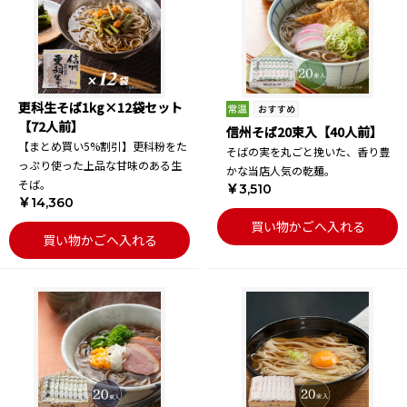
更科生そば1kg×12袋セット
【72人前】
信州そば20束入【40人前】
【まとめ買い5%割引】更科粉をた
そばの実を丸ごと挽いた、香り豊
っぷり使った上品な甘味のある生
かな当店人気の乾麺。
そば。
￥3,510
￥14,360
買い物かごへ入れる
買い物かごへ入れる