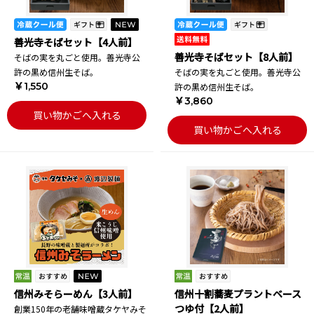
善光寺そばセット【4人前】
善光寺そばセット【8人前】
そばの実を丸ごと使用。善光寺公
許の黒め信州生そば。
そばの実を丸ごと使用。善光寺公
￥1,550
許の黒め信州生そば。
￥3,860
買い物かごへ入れる
買い物かごへ入れる
信州みそらーめん【3人前】
信州十割蕎麦プラントベース
つゆ付【2人前】
創業150年の老舗味噌蔵タケヤみそ