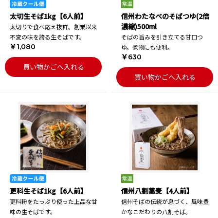
太切生そば1kg【6人前】
信州わたなべのそばつゆ(2倍
濃縮)500ml
太切りで食べ応え抜群。創業以来
不変の味を誇る生そばです。
そばの旨みを引き立てる甘口つ
￥1,080
ゆ。煮物にも便利。
￥630
買い物かごへ入れる
買い物かごへ入れる
更科生そば1kg【6人前】
信州八割蕎麦【4人前】
更科粉をたっぷり使った上品な甘
信州そばの伝統が息づく、風味豊
味の生そばです。
かなこだわりの八割そば。