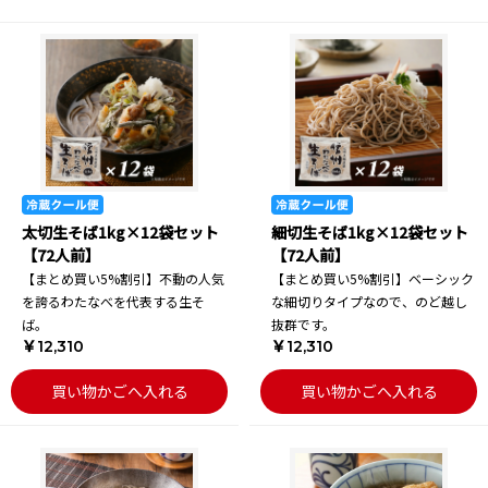
太切生そば1kg×12袋セット
細切生そば1kg×12袋セット
【72人前】
【72人前】
【まとめ買い5%割引】不動の人気
【まとめ買い5%割引】ベーシック
を誇るわたなべを代表する生そ
な細切りタイプなので、のど越し
ば。
抜群です。
￥12,310
￥12,310
買い物かごへ入れる
買い物かごへ入れる