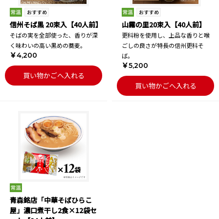
信州そば黒 20束入【40人前】
山霧の里20束入【40人前】
そばの実を全部使った、香りが深
更科粉を使用し、上品な香りと喉
く味わいの高い黒めの蕎麦。
ごしの良さが特長の信州更科そ
￥4,200
ば。
￥5,200
買い物かごへ入れる
買い物かごへ入れる
青森銘店「中華そばひらこ
屋」濃口煮干し2食×12袋セ