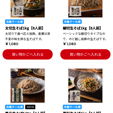
太切生そば1kg【6人前】
細切生そば1kg【6人前】
太切りで食べ応え抜群。創業以来
ベーシックな細切りタイプなの
不変の味を誇る生そばです。
で、のど越し抜群の生そばです。
￥1,080
￥1,080
買い物かごへ入れる
買い物かごへ入れる