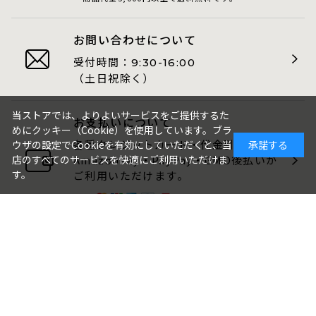
お問い合わせについて
受付時間：
9:30-16:00
（土日祝除く）
当ストアでは、よりよいサービスをご提供するた
お支払いについて
めにクッキー（Cookie）を使用しています。ブラ
各種クレジットカード・代金引換・
ウザの設定でCookieを有効にしていただくと、当
承諾する
AmazonPay・PayPay・GMO後払いが
店のすべてのサービスを快適にご利用いただけま
す。
ご利用いただけます。
包装・のしについて
ギフト品は、包装・のしをお付けでき
ます。
ご注文画面でお選びください。