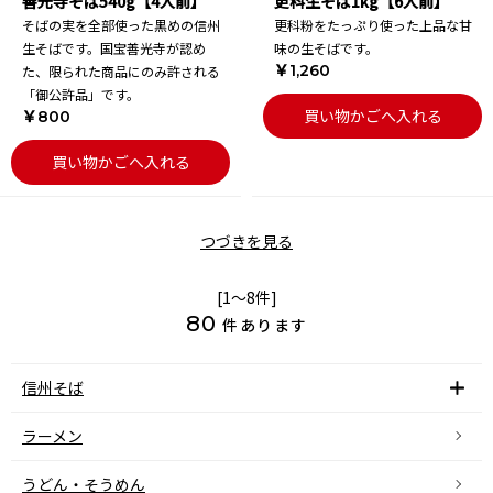
善光寺そば540g【4人前】
更科生そば1kg【6人前】
そばの実を全部使った黒めの信州
更科粉をたっぷり使った上品な甘
生そばです。国宝善光寺が認め
味の生そばです。
￥1,260
た、限られた商品にのみ許される
「御公許品」です。
買い物かごへ入れる
￥800
買い物かごへ入れる
つづきを見る
[1～8件]
80
件あります
信州そば
ラーメン
うどん・そうめん