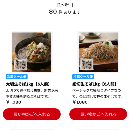
[1～8件]
80
件あります
太切生そば1kg【6人前】
細切生そば1kg【6人前】
太切りで食べ応え抜群。創業以来
ベーシックな細切りタイプなの
不変の味を誇る生そばです。
で、のど越し抜群の生そばです。
￥1,080
￥1,080
買い物かごへ入れる
買い物かごへ入れる