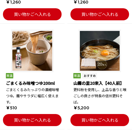
￥1,260
￥1,260
買い物かごへ入れる
買い物かごへ入れる
ごまくるみ味噌つゆ200ml
山霧の里20束入【40人前】
ごまとくるみたっぷりの濃縮味噌
更科粉を使用し、上品な香りと喉
つゆ。麺やサラダに幅広く使えま
ごしの良さが特長の信州更科そ
す。
ば。
￥510
￥5,200
買い物かごへ入れる
買い物かごへ入れる