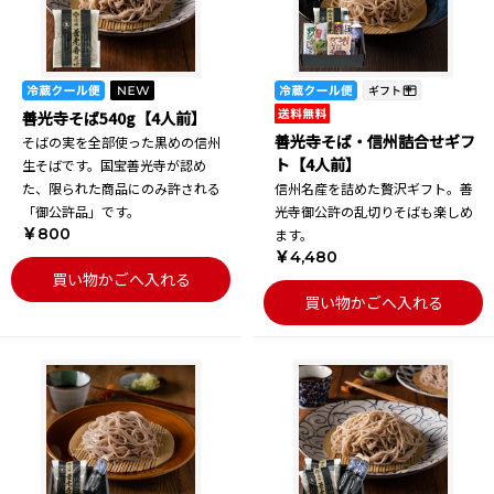
善光寺そば540g【4人前】
善光寺そば・信州詰合せギフ
そばの実を全部使った黒めの信州
ト【4人前】
生そばです。国宝善光寺が認め
た、限られた商品にのみ許される
信州名産を詰めた贅沢ギフト。善
「御公許品」です。
光寺御公許の乱切りそばも楽しめ
￥800
ます。
￥4,480
買い物かごへ入れる
買い物かごへ入れる