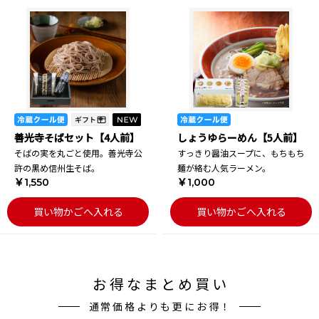
善光寺そばセット【4人前】
しょうゆらーめん【5人前】
そばの実を丸ごと使用。善光寺公
すっきり醤油スープに、もちもち
許の黒め信州生そば。
麺が絡む人気ラーメン。
￥1,550
￥1,000
買い物かごへ入れる
買い物かごへ入れる
お得なまとめ買い
通常価格よりも更にお得！