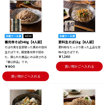
善光寺そば540g【4人前】
更科生そば1kg【6人前】
そばの実を全部使った黒めの信州
更科粉をたっぷり使った上品な甘
生そばです。国宝善光寺が認め
味の生そばです。
￥1,260
た、限られた商品にのみ許される
「御公許品」です。
買い物かごへ入れる
￥800
買い物かごへ入れる