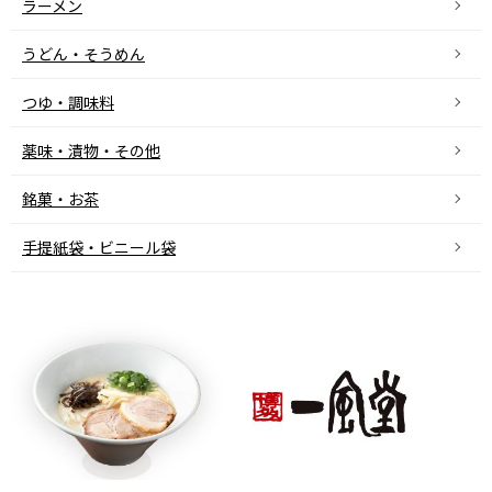
ラーメン
うどん・そうめん
つゆ・調味料
薬味・漬物・その他
銘菓・お茶
手提紙袋・ビニール袋