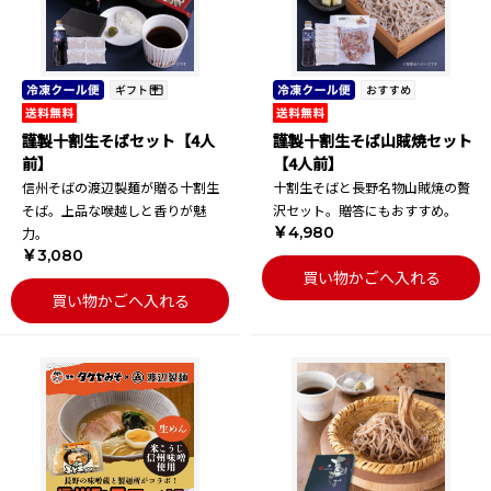
謹製十割生そばセット【4人
謹製十割生そば山賊焼セット
前】
【4人前】
信州そばの渡辺製麺が贈る十割生
十割生そばと長野名物山賊焼の贅
そば。上品な喉越しと香りが魅
沢セット。贈答にもおすすめ。
￥4,980
力。
￥3,080
買い物かごへ入れる
買い物かごへ入れる