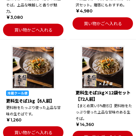
そば。上品な喉越しと香りが魅
沢セット。贈答にもおすすめ。
￥4,980
力。
￥3,080
買い物かごへ入れる
買い物かごへ入れる
更科生そば1kg×12袋セット
【72人前】
更科生そば1kg【6人前】
【まとめ買い5%割引】更科粉をた
更科粉をたっぷり使った上品な甘
っぷり使った上品な甘味のある生
味の生そばです。
そば。
￥1,260
￥14,360
買い物かごへ入れる