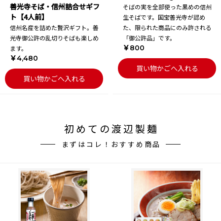
善光寺そば・信州詰合せギフ
そばの実を全部使った黒めの信州
ト【4人前】
生そばです。国宝善光寺が認め
信州名産を詰めた贅沢ギフト。善
た、限られた商品にのみ許される
光寺御公許の乱切りそばも楽しめ
「御公許品」です。
￥800
ます。
￥4,480
買い物かごへ入れる
買い物かごへ入れる
初めての渡辺製麺
まずはコレ！おすすめ商品