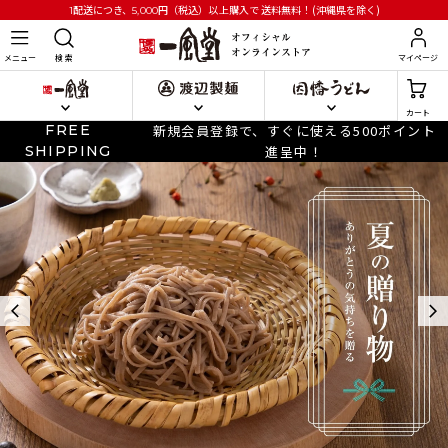
円
（税込）以上購入で
送料無料！(沖縄県を除く)
1配送につき、5,000
メニュー
検 索
マイページ
カート
FREE
新規会員登録で、すぐに使える500ポイント
SHIPPING
進呈中！