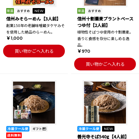
信州みそらーめん【3人前】
信州十割蕎麦プラントベース
つゆ付【2人前】
創業150年の老舗味噌蔵タケヤみそ
を使用した絶品のらーめん。
植物性そばつゆ使用の十割蕎麦。
￥1,000
香りと食感を存分に楽しめる逸
品。
買い物かごへ入れる
￥970
買い物かごへ入れる
善光寺そば540g【4人前】