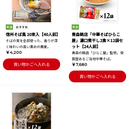
信州そば黒 20束入【40人前】
青森銘店「中華そばひらこ
屋」濃口煮干し2食×12袋セ
そばの実を全部使った、香りが深
ット【24人前】
く味わいの高い黒めの蕎麦。
￥4,200
青森の銘店「ひらこ屋」監修。受
賞歴あるご当地中華そば。
買い物かごへ入れる
￥7,680
買い物かごへ入れる