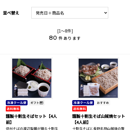
並べ替え
[1～8件]
80
件あります
謹製十割生そばセット【4人
謹製十割生そば山賊焼セット
前】
【4人前】
信州そばの渡辺製麺が贈る十割生
十割生そばと長野名物山賊焼の贅