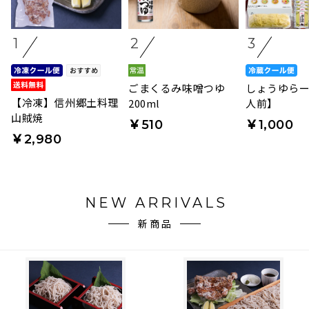
1
2
3
ごまくるみ味噌つゆ
しょうゆらー
【冷凍】信州郷土料理
200ml
人前】
山賊焼
￥510
￥1,000
￥2,980
NEW ARRIVALS
新商品