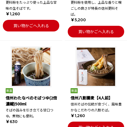
更科粉をたっぷり使った上品な甘
更科粉を使用し、上品な香りと喉
味の生そばです。
ごしの良さが特長の信州更科そ
￥1,260
ば。
￥5,200
買い物かごへ入れる
買い物かごへ入れる
信州わたなべのそばつゆ(2倍
信州八割蕎麦【4人前】
濃縮)500ml
信州そばの伝統が息づく、風味豊
そばの旨みを引き立てる甘口つ
かなこだわりの八割そば。
￥1,260
ゆ。煮物にも便利。
￥630