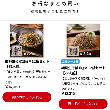
お得なまとめ買い
通常価格よりも更にお得！
更科生そば1kg×12袋セット
【72人前】
細切生そば1kg×12袋セット
【まとめ買い5%割引】更科粉をた
【72人前】
っぷり使った上品な甘味のある生
【まとめ買い5%割引】ベーシック
そば。
な細切りタイプなので、のど越し
￥14,360
抜群です。
￥12,310
買い物かごへ入れる
買い物かごへ入れる