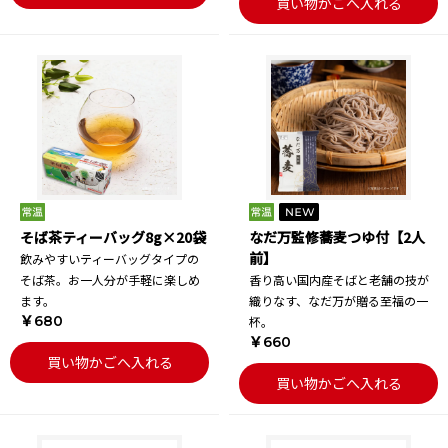
買い物かごへ入れる
そば茶ティーバッグ8g×20袋
なだ万監修蕎麦つゆ付【2人
前】
飲みやすいティーバッグタイプの
そば茶。お一人分が手軽に楽しめ
香り高い国内産そばと老舗の技が
ます。
織りなす、なだ万が贈る至福の一
￥680
杯。
￥660
買い物かごへ入れる
買い物かごへ入れる