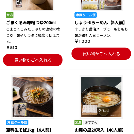
ごまくるみ味噌つゆ200ml
しょうゆらーめん【5人前】
ごまとくるみたっぷりの濃縮味噌
すっきり醤油スープに、もちもち
つゆ。麺やサラダに幅広く使えま
麺が絡む人気ラーメン。
￥1,000
す。
￥510
買い物かごへ入れる
買い物かごへ入れる
更科生そば1kg【6人前】
山霧の里20束入【40人前】