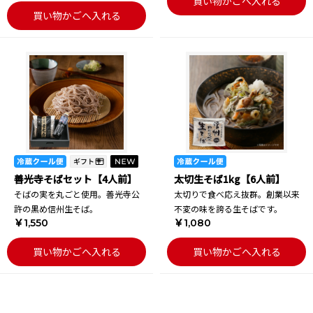
買い物かごへ入れる
買い物かごへ入れる
善光寺そばセット【4人前】
太切生そば1kg【6人前】
そばの実を丸ごと使用。善光寺公
太切りで食べ応え抜群。創業以来
許の黒め信州生そば。
不変の味を誇る生そばです。
￥1,550
￥1,080
買い物かごへ入れる
買い物かごへ入れる