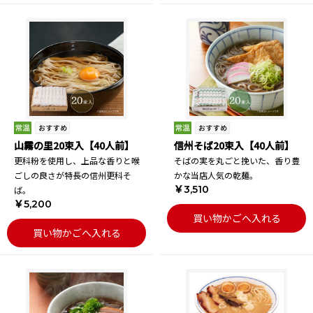
山霧の里20束入【40人前】
信州そば20束入【40人前】
更科粉を使用し、上品な香りと喉
そばの実を丸ごと挽いた、香り豊
ごしの良さが特長の信州更科そ
かな当店人気の乾麺。
￥3,510
ば。
￥5,200
買い物かごへ入れる
買い物かごへ入れる