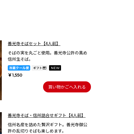
善光寺そばセット【4人前】
そばの実を丸ごと使用。善光寺公許の黒め
信州生そば。
￥1,550
買い物かごへ入れる
善光寺そば・信州詰合せギフト【4人前】
信州名産を詰めた贅沢ギフト。善光寺御公
許の乱切りそばも楽しめます。