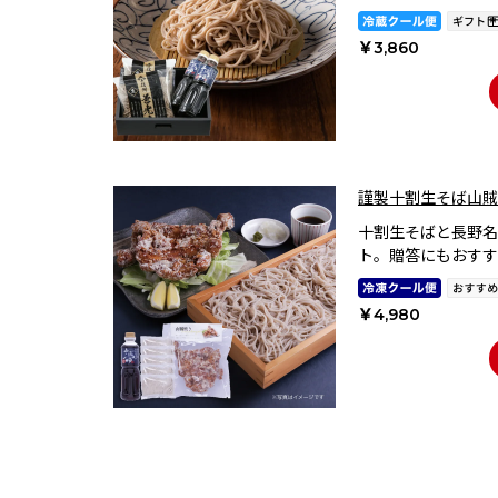
￥3,860
謹製十割生そば山賊
十割生そばと長野名
ト。贈答にもおすす
￥4,980