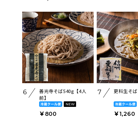
善光寺そば540g【4人
更科生そば
6
7
前】
￥800
￥1,260