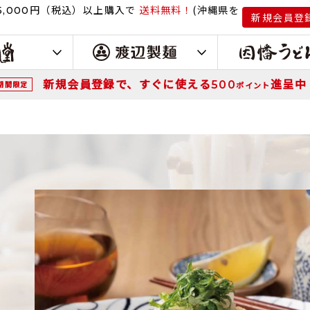
円（税込）
以上購入で
送料無料！
(沖縄県を
,000
新規会員登
新規会員登録で、すぐに使える
進呈中
500
期間限定
ポイント