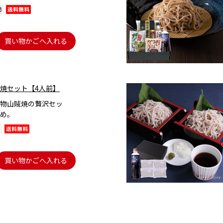
買い物かごへ入れる
焼セット【4人前】
物山賊焼の贅沢セッ
め。
買い物かごへ入れる