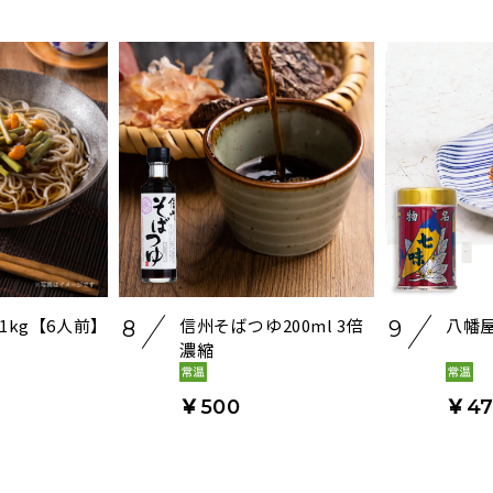
1kg【6人前】
信州そばつゆ200ml 3倍
八幡屋
8
9
濃縮
￥500
￥47