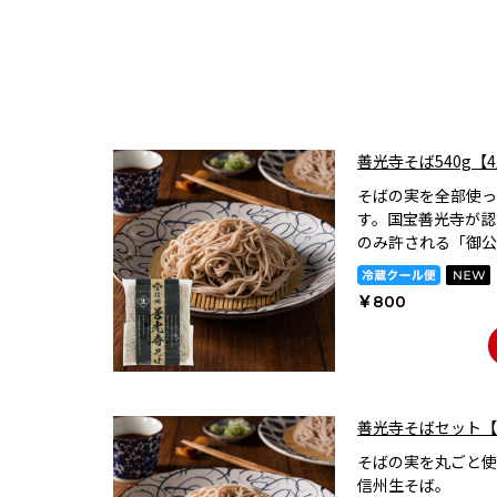
善光寺そば540g【
そばの実を全部使っ
す。国宝善光寺が認
のみ許される「御公
￥800
善光寺そばセット【
そばの実を丸ごと使
信州生そば。