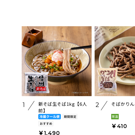
新そば生そば1kg【6人
そばかりん
1
2
前】
￥410
￥1,490