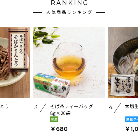
RANKING
人気商品ランキング
とう
そば茶ティーバッグ
太切生
3
4
8g×20袋
￥680
￥1,