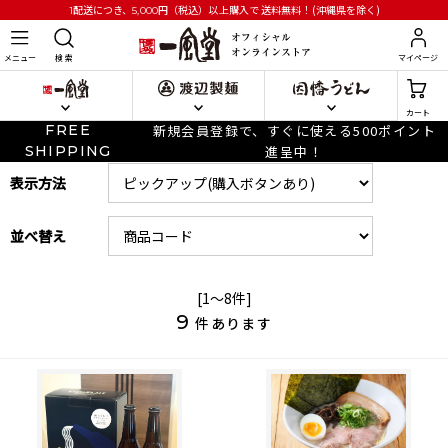
円
（税込）以上購入で
送料無料！(沖縄県を除く)
1配送につき、5,000
メニュー
検 索
マイページ
カート
FREE
新規会員登録で、すぐに使える500ポイント
SHIPPING
進呈中！
表示方法
並べ替え
[1～8件]
9
件あります