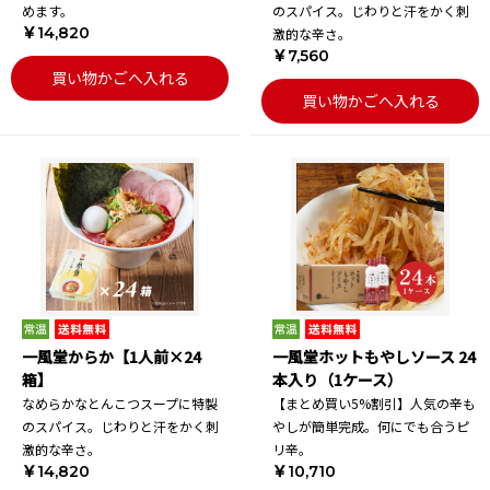
めます。
のスパイス。じわりと汗をかく刺
￥14,820
激的な辛さ。
￥7,560
買い物かごへ入れる
買い物かごへ入れる
一風堂からか【1人前×24
一風堂ホットもやしソース 24
箱】
本入り（1ケース）
なめらかなとんこつスープに特製
【まとめ買い5%割引】人気の辛も
のスパイス。じわりと汗をかく刺
やしが簡単完成。何にでも合うピ
激的な辛さ。
リ辛。
￥14,820
￥10,710