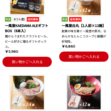
一風堂KAEDAMA ALEギフト
一風堂白丸【1人前×12箱】
BOX（6本入）
創業の味を継ぐ一風堂の原点。な
麺からうまれたクラフトビール、
めらかなとんこつスープと細麺が
ビール好きに贈るギフトボック
好相性。
￥6,860
ス。
￥5,980
買い物かごへ入れる
買い物かごへ入れる