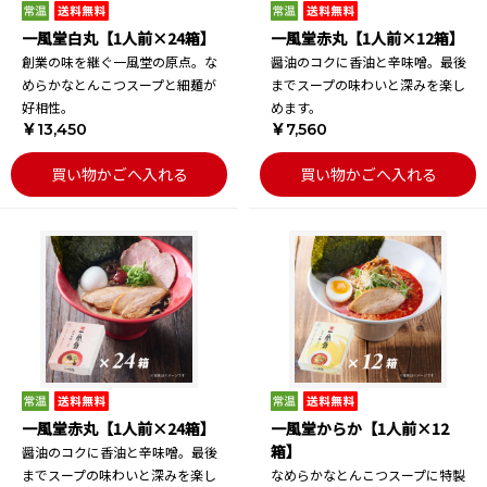
一風堂白丸【1人前×24箱】
一風堂赤丸【1人前×12箱】
創業の味を継ぐ一風堂の原点。な
醤油のコクに香油と辛味噌。最後
めらかなとんこつスープと細麺が
までスープの味わいと深みを楽し
好相性。
めます。
￥13,450
￥7,560
買い物かごへ入れる
買い物かごへ入れる
一風堂赤丸【1人前×24箱】
一風堂からか【1人前×12
箱】
醤油のコクに香油と辛味噌。最後
までスープの味わいと深みを楽し
なめらかなとんこつスープに特製