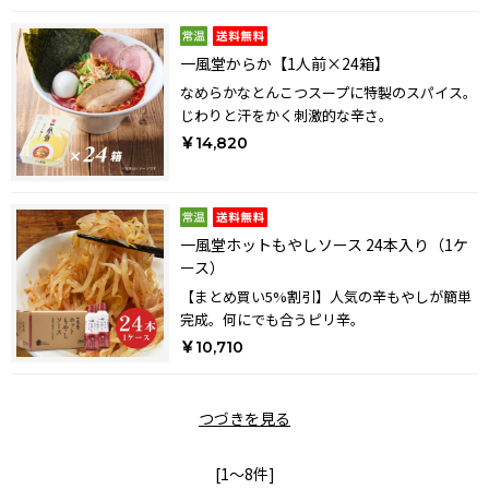
一風堂からか【1人前×24箱】
なめらかなとんこつスープに特製のスパイス。
じわりと汗をかく刺激的な辛さ。
￥14,820
一風堂ホットもやしソース 24本入り（1ケ
ース）
【まとめ買い5%割引】人気の辛もやしが簡単
完成。何にでも合うピリ辛。
￥10,710
つづきを見る
[1～8件]