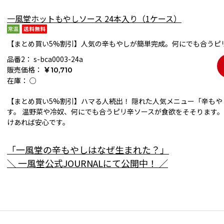
一風堂ホットもやしソース 24本入り（1ケース）
【まとめ買い5%割引】人気の辛もやしが簡単完成。何にでも合うピ
品番2：
s-bca0003-24a
販売価格：
￥10,710
在庫：
○
【まとめ買い5%割引】ハマる人続出！ 隠れた人気メニュー「辛も
す。 温野菜や冷奴、何にでも合うピリ辛ソースが食欲をそそります。
けあれば安心です。
「一風堂の辛もやしはなぜ生まれた？」
＼ 一風堂公式JOURNALにて公開中！ ／