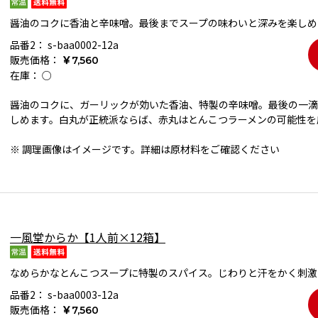
醤油のコクに香油と辛味噌。最後までスープの味わいと深みを楽しめ
品番2：
s-baa0002-12a
販売価格：
￥7,560
在庫：
○
醤油のコクに、ガーリックが効いた香油、特製の辛味噌。最後の一滴
しめます。白丸が正統派ならば、赤丸はとんこつラーメンの可能性を
※ 調理画像はイメージです。詳細は原材料をご確認ください
一風堂からか【1人前×12箱】
なめらかなとんこつスープに特製のスパイス。じわりと汗をかく刺激
品番2：
s-baa0003-12a
販売価格：
￥7,560