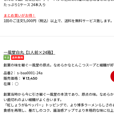
たっぷり1ケース 24本入り
まとめ買いがお得！
1回のご注文5,000円（税込）以上で、送料を無料サービス致します。
一風堂白丸【1人前×24箱】
創業の味を継ぐ一風堂の原点。なめらかなとんこつスープと細麺が好
品番2：
s-baa0001-24a
販売価格：
￥13,450
在庫：
○
創業当時から今に引き継ぐ一風堂の本流であり、原点の味。なめらか
い歯切れのよい細麺がよく合います。
「紅しょうが&ペッパー」トッピングで、より博多ラーメンらしさの
食感を再現し、基だしのコク、醤油感アップでより本格的な味に仕上