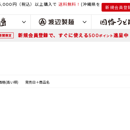
円（税込）
以上購入で
送料無料！
(沖縄県を
,000
新規会員登
新規会員登録で、すぐに使える
進呈中
500
期間限定
ポイント
価格(高い順)
発売日＋商品名