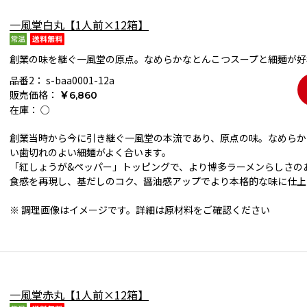
一風堂白丸【1人前×12箱】
創業の味を継ぐ一風堂の原点。なめらかなとんこつスープと細麺が好
品番2：
s-baa0001-12a
販売価格：
￥6,860
在庫：
○
創業当時から今に引き継ぐ一風堂の本流であり、原点の味。なめらか
い歯切れのよい細麺がよく合います。
「紅しょうが&ペッパー」トッピングで、より博多ラーメンらしさの
食感を再現し、基だしのコク、醤油感アップでより本格的な味に仕上
※ 調理画像はイメージです。詳細は原材料をご確認ください
一風堂赤丸【1人前×12箱】