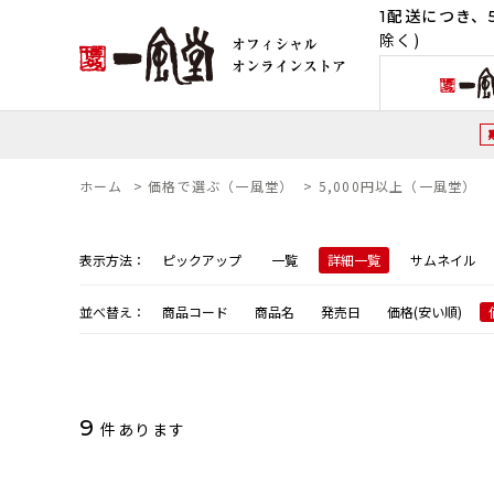
1配送につき、5
除く)
ホーム
>
価格で選ぶ（一風堂）
>
5,000円以上（一風堂）
表示方法：
ピックアップ
一覧
詳細一覧
サムネイル
並べ替え：
商品コード
商品名
発売日
価格(安い順)
9
件あります