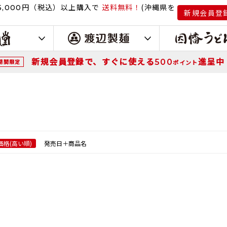
円（税込）
以上購入で
送料無料！
(沖縄県を
,000
新規会員登
新規会員登録で、すぐに使える
進呈中
500
期間限定
ポイント
価格(高い順)
発売日＋商品名