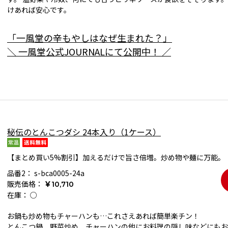
けあれば安心です。
「一風堂の辛もやしはなぜ生まれた？」
＼ 一風堂公式JOURNALにて公開中！ ／
秘伝のとんこつダシ 24本入り（1ケース）
【まとめ買い5%割引】加えるだけで旨さ倍増。炒め物や麺に万能。
品番2：
s-bca0005-24a
販売価格：
￥10,710
在庫：
○
お鍋も炒め物もチャーハンも…これさえあれば簡単楽チン！
とんこつ鍋、野菜炒め、チャーハンの他にお料理の隠し味などにもお