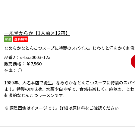
一風堂からか【1人前×12箱】
なめらかなとんこつスープに特製のスパイス。じわりと汗をかく刺激
品番2：
s-baa0003-12a
販売価格：
￥7,560
在庫：
○
1989年、大名本店で誕生。なめらかなとんこつスープに特製のスパ
ます。特製の肉味噌、水菜や白ネギで、食感も楽しく。麻辣の、じわ
刺激的なとんこつラーメンです。
※ 調理画像はイメージです。詳細は原材料をご確認ください