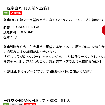
一風堂白丸【1人前×12箱】
創業の味を継ぐ一風堂の原点。なめらかなとんこつスープと細麺が好
品番2：
s-baa0001-12a
販売価格：
￥6,860
在庫：
○
創業当時から今に引き継ぐ一風堂の本流であり、原点の味。なめらか
い歯切れのよい細麺がよく合います。
「紅しょうが&ペッパー」トッピングで、より博多ラーメンらしさの
食感を再現し、基だしのコク、醤油感アップでより本格的な味に仕上
※ 調理画像はイメージです。詳細は原材料をご確認ください
一風堂KAEDAMA ALEギフトBOX（6本入）