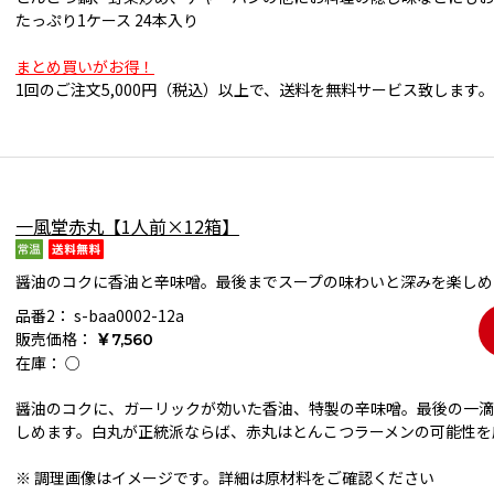
たっぷり1ケース 24本入り
まとめ買いがお得！
1回のご注文5,000円（税込）以上で、送料を無料サービス致します。
一風堂赤丸【1人前×12箱】
醤油のコクに香油と辛味噌。最後までスープの味わいと深みを楽しめ
品番2：
s-baa0002-12a
販売価格：
￥7,560
在庫：
○
醤油のコクに、ガーリックが効いた香油、特製の辛味噌。最後の一滴
しめます。白丸が正統派ならば、赤丸はとんこつラーメンの可能性を
※ 調理画像はイメージです。詳細は原材料をご確認ください