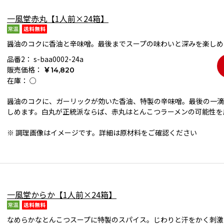
一風堂赤丸【1人前×24箱】
醤油のコクに香油と辛味噌。最後までスープの味わいと深みを楽しめ
品番2：
s-baa0002-24a
販売価格：
￥14,820
在庫：
○
醤油のコクに、ガーリックが効いた香油、特製の辛味噌。最後の一滴
しめます。白丸が正統派ならば、赤丸はとんこつラーメンの可能性を
※ 調理画像はイメージです。詳細は原材料をご確認ください
一風堂からか【1人前×24箱】
なめらかなとんこつスープに特製のスパイス。じわりと汗をかく刺激