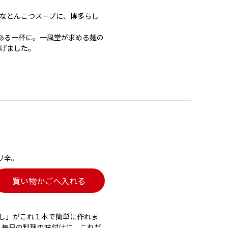
なとんこつスープに、博多らし
ある一杯に。一風堂が求める麺の
げました。
リ辛。
買い物かごへ入れる
やし」がこれ１本で簡単に作れま
 毎日の料理の味付けに、これだ