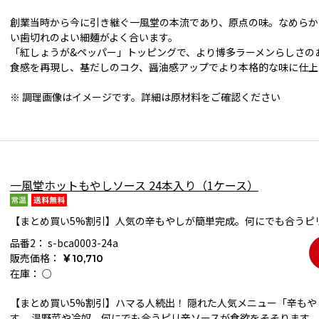
創業当時から今に引き継ぐ一風堂の本流であり、原点の味。なめらか
い歯切れのよい細麺がよく合います。
「紅しょうが&ペッパー」トッピングで、より博多ラーメンらしさの
食感を再現し、基だしのコク、醤油感アップでより本格的な味に仕上
※ 調理画像はイメージです。詳細は原材料をご確認ください
一風堂ホットもやしソース 24本入り（1ケース）
【まとめ買い5%割引】人気の辛もやしが簡単完成。何にでも合うピ
品番2：
s-bca0003-24a
販売価格：
￥10,710
在庫：
○
【まとめ買い5%割引】ハマる人続出！ 隠れた人気メニュー「辛も
す。 温野菜や冷奴、何にでも合うピリ辛ソースが食欲をそそります。