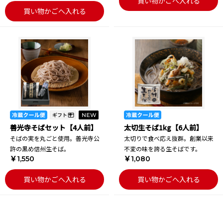
買い物かごへ入れる
買い物かごへ入れる
善光寺そばセット【4人前】
太切生そば1kg【6人前】
そばの実を丸ごと使用。善光寺公
太切りで食べ応え抜群。創業以来
許の黒め信州生そば。
不変の味を誇る生そばです。
￥1,550
￥1,080
買い物かごへ入れる
買い物かごへ入れる