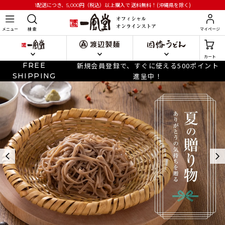
円
（税込）以上購入で
送料無料！(沖縄県を除く)
1配送につき、5,000
メニュー
検 索
マイページ
カート
FREE
新規会員登録で、すぐに使える500ポイント
SHIPPING
進呈中！