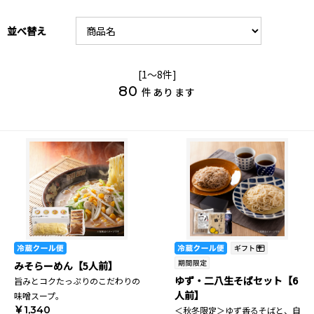
並べ替え
[1～8件]
80
件あります
みそらーめん【5人前】
ゆず・二八生そばセット【6
旨みとコクたっぷりのこだわりの
人前】
味噌スープ。
￥1,340
＜秋冬限定＞ゆず香るそばと、自