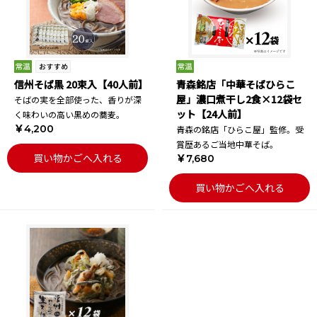
信州そば黒 20束入【40人前】
青森銘店「中華そばひらこ
屋」濃口煮干し2食×12袋セ
そばの実を全部使った、香りが深
ット【24人前】
く味わいの高い黒めの蕎麦。
￥4,200
青森の銘店「ひらこ屋」監修。受
賞歴あるご当地中華そば。
買い物かごへ入れる
￥7,680
買い物かごへ入れる