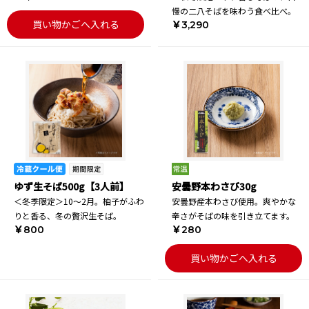
慢の二八そばを味わう食べ比べ。
買い物かごへ入れる
￥3,290
ゆず生そば500g【3人前】
安曇野本わさび30g
＜冬季限定＞10～2月。柚子がふわ
安曇野産本わさび使用。爽やかな
りと香る、冬の贅沢生そば。
辛さがそばの味を引き立てます。
￥800
￥280
買い物かごへ入れる