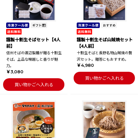
謹製十割生そばセット【4人
謹製十割生そば山賊焼セット
前】
【4人前】
信州そばの渡辺製麺が贈る十割生
十割生そばと長野名物山賊焼の贅
そば。上品な喉越しと香りが魅
沢セット。贈答にもおすすめ。
￥4,980
力。
￥3,080
買い物かごへ入れる
買い物かごへ入れる