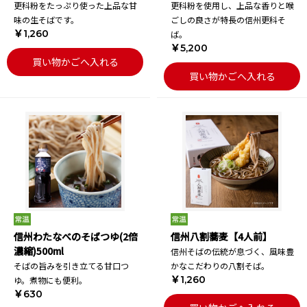
更科粉をたっぷり使った上品な甘
更科粉を使用し、上品な香りと喉
味の生そばです。
ごしの良さが特長の信州更科そ
￥1,260
ば。
￥5,200
買い物かごへ入れる
買い物かごへ入れる
信州わたなべのそばつゆ(2倍
信州八割蕎麦【4人前】
濃縮)500ml
信州そばの伝統が息づく、風味豊
そばの旨みを引き立てる甘口つ
かなこだわりの八割そば。
￥1,260
ゆ。煮物にも便利。
￥630