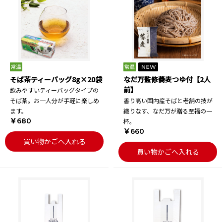
そば茶ティーバッグ8g×20袋
なだ万監修蕎麦つゆ付【2人
前】
飲みやすいティーバッグタイプの
そば茶。お一人分が手軽に楽しめ
香り高い国内産そばと老舗の技が
ます。
織りなす、なだ万が贈る至福の一
￥680
杯。
￥660
買い物かごへ入れる
買い物かごへ入れる