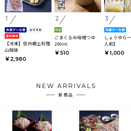
1
2
3
ごまくるみ味噌つゆ
しょうゆらー
【冷凍】信州郷土料理
200ml
人前】
山賊焼
￥510
￥1,000
￥2,980
NEW ARRIVALS
新商品