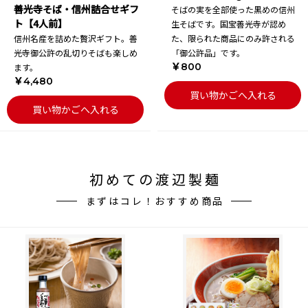
善光寺そば・信州詰合せギフ
そばの実を全部使った黒めの信州
ト【4人前】
生そばです。国宝善光寺が認め
信州名産を詰めた贅沢ギフト。善
た、限られた商品にのみ許される
光寺御公許の乱切りそばも楽しめ
「御公許品」です。
￥800
ます。
￥4,480
買い物かごへ入れる
買い物かごへ入れる
初めての渡辺製麺
まずはコレ！おすすめ商品