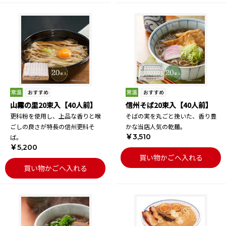
山霧の里20束入【40人前】
信州そば20束入【40人前】
更科粉を使用し、上品な香りと喉
そばの実を丸ごと挽いた、香り豊
ごしの良さが特長の信州更科そ
かな当店人気の乾麺。
￥3,510
ば。
￥5,200
買い物かごへ入れる
買い物かごへ入れる