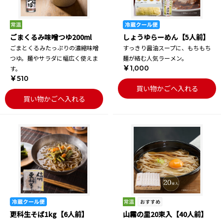
ごまくるみ味噌つゆ200ml
しょうゆらーめん【5人前】
ごまとくるみたっぷりの濃縮味噌
すっきり醤油スープに、もちもち
つゆ。麺やサラダに幅広く使えま
麺が絡む人気ラーメン。
￥1,000
す。
￥510
買い物かごへ入れる
買い物かごへ入れる
更科生そば1kg【6人前】
山霧の里20束入【40人前】