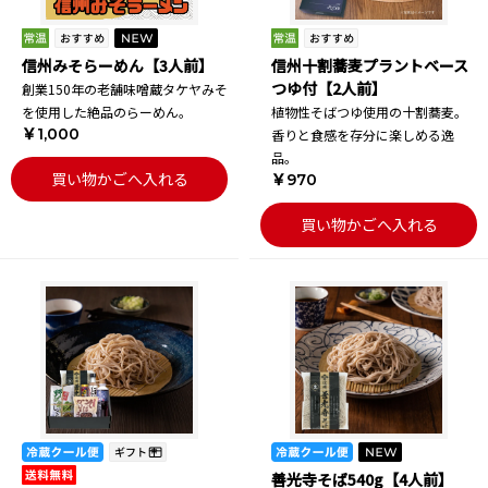
信州みそらーめん【3人前】
信州十割蕎麦プラントベース
つゆ付【2人前】
創業150年の老舗味噌蔵タケヤみそ
を使用した絶品のらーめん。
植物性そばつゆ使用の十割蕎麦。
￥1,000
香りと食感を存分に楽しめる逸
品。
買い物かごへ入れる
￥970
買い物かごへ入れる
善光寺そば540g【4人前】