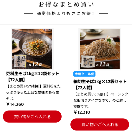
お得なまとめ買い
通常価格よりも更にお得！
更科生そば1kg×12袋セット
【72人前】
細切生そば1kg×12袋セット
【まとめ買い5%割引】更科粉をた
【72人前】
っぷり使った上品な甘味のある生
【まとめ買い5%割引】ベーシック
そば。
な細切りタイプなので、のど越し
￥14,360
抜群です。
￥12,310
買い物かごへ入れる
買い物かごへ入れる