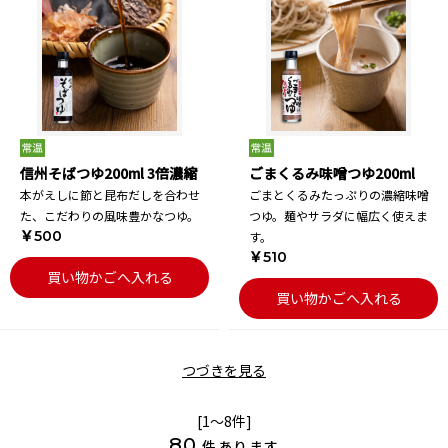
信州そばつゆ200ml 3倍濃縮
ごまくるみ味噌つゆ200ml
本がえしに節と昆布だしを合わせ
ごまとくるみたっぷりの濃縮味噌
た、こだわりの風味豊かなつゆ。
つゆ。麺やサラダに幅広く使えま
￥500
す。
￥510
買い物かごへ入れる
買い物かごへ入れる
つづきを見る
[1～8件]
80
件あります