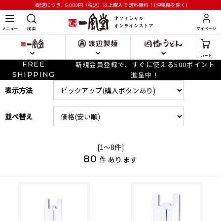
円
（税込）以上購入で
送料無料！(沖縄県を除く)
1配送につき、5,000
メニュー
検 索
マイページ
カート
FREE
新規会員登録で、すぐに使える500ポイント
SHIPPING
進呈中！
表示方法
並べ替え
[1～8件]
80
件あります