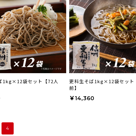
1kg×12袋セット【72人
更科生そば1kg×12袋セット
前】
0
￥14,360
4