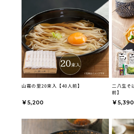
山霧の里20束入【40人前】
二八生そ
前】
￥5,200
￥5,390