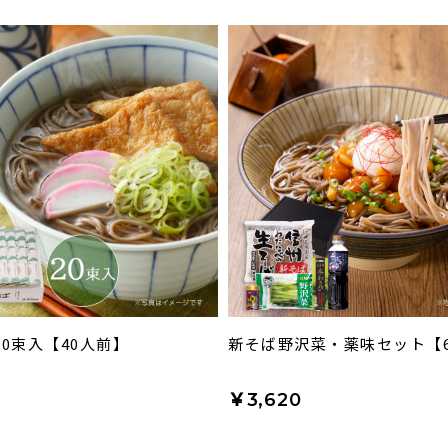
0束入【40人前】
新そば野沢菜・薬味セット【
￥3,620