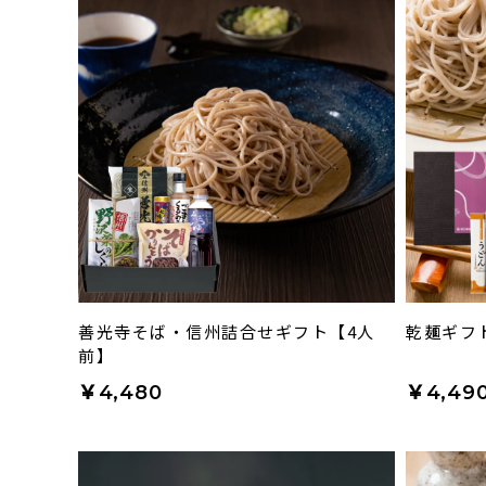
善光寺そば・信州詰合せギフト【4人
乾麺ギフト
前】
￥4,480
￥4,49