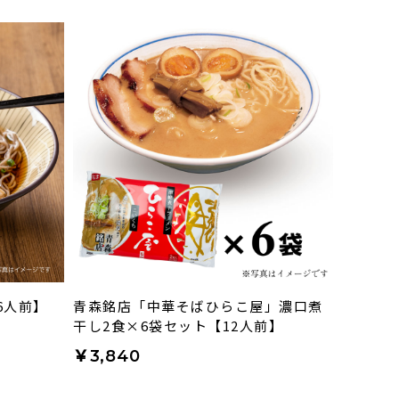
6人前】
青森銘店「中華そばひらこ屋」濃口煮
干し2食×6袋セット【12人前】
￥3,840