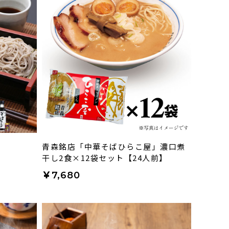
青森銘店「中華そばひらこ屋」濃口煮
干し2食×12袋セット【24人前】
￥7,680