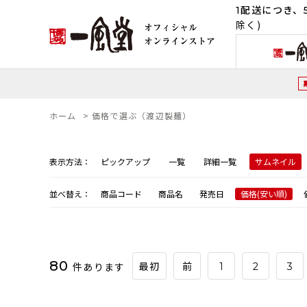
1配送につき、5
除く)
ホーム
>
価格で選ぶ（渡辺製麺）
表示方法：
ピックアップ
一覧
詳細一覧
サムネイル
並べ替え：
商品コード
商品名
発売日
価格(安い順)
80
件あります
最初
前
1
2
3