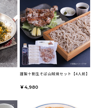
】
謹製十割生そば山賊焼セット【4人前】
￥4,980