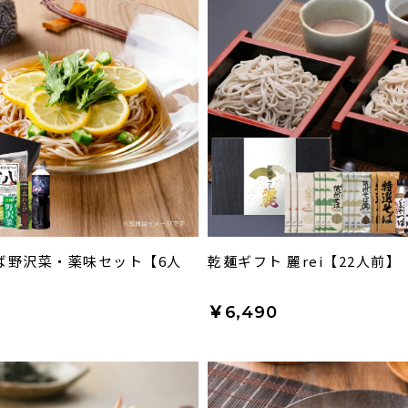
ば野沢菜・薬味セット【6人
乾麺ギフト 麗rei【22人前】
￥6,490