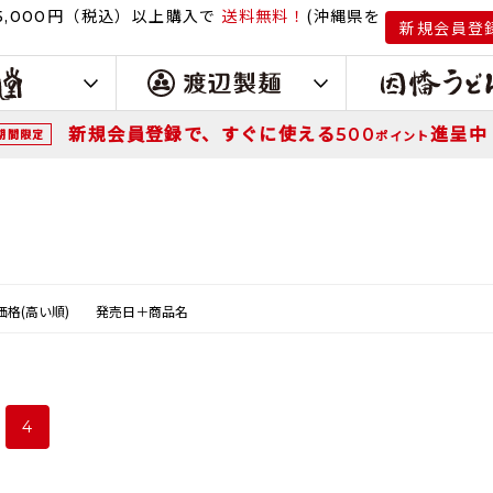
円（税込）
以上購入で
送料無料！
(沖縄県を
,000
新規会員登
新規会員登録で、すぐに使える
進呈中
500
期間限定
ポイント
価格(高い順)
発売日＋商品名
4