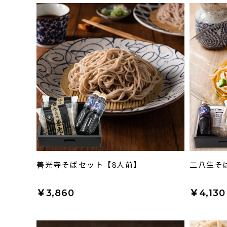
善光寺そばセット【8人前】
二八生そ
￥3,860
￥4,130