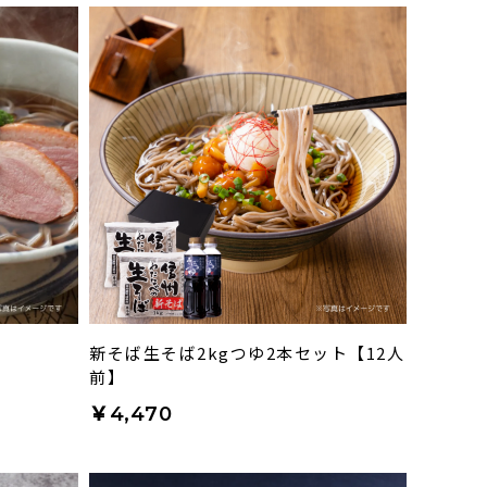
】
新そば生そば2kgつゆ2本セット【12人
前】
￥4,470