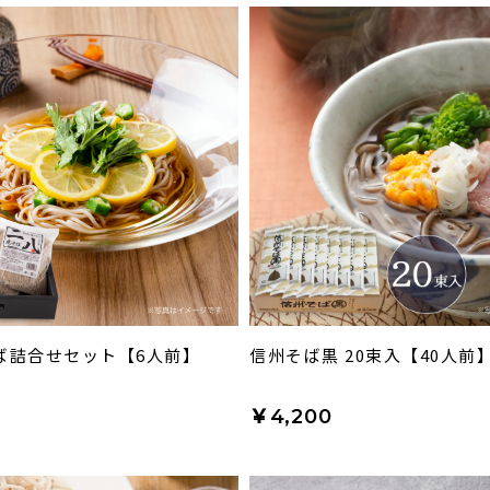
ば詰合せセット【6人前】
信州そば黒 20束入【40人前
￥4,200