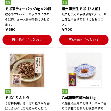
そば茶ティーバッグ8g×20袋
信州限定生そば【3人前】
飲みやすいティーバッグタイプの
喉ごし良くお手頃価格で人気。お
そば茶。お一人分が手軽に楽しめ
土産品やおすそわけにもおスス
ます。
メ。
￥680
￥700
買い物かごへ入れる
買い物かごへ入れる
そばかりんとう
八幡屋礒五郎七味14g
そば粉使用。さっぱり軽やかな香
八幡屋礒五郎の七味は、辛みと香
ばしさがクセになるかりんとう。
りの調和のとれた七味唐辛子で