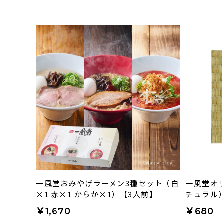
一風堂おみやげラーメン3種セット（白
一風堂オ
×1 赤×1 からか×1）【3人前】
チュラル
￥1,670
￥680