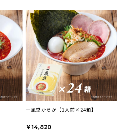
】
一風堂からか【1人前×24箱】
￥14,820