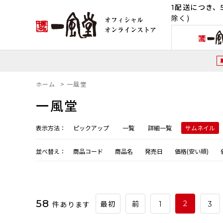
1配送につき、5
除く)
ホーム
>
一風堂
一風堂
表示方法：
ピックアップ
一覧
詳細一覧
サムネイル
並べ替え：
商品コード
商品名
発売日
価格(安い順)
58
件あります
2
最初
前
1
3