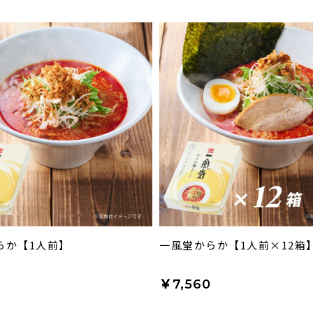
らか【1人前】
一風堂からか【1人前×12箱
￥7,560