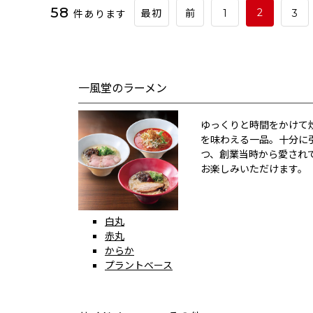
58
件あります
2
最初
前
1
3
一風堂のラーメン
ゆっくりと時間をかけて
を味わえる一品。十分に
つ、創業当時から愛され
お楽しみいただけます。
白丸
赤丸
からか
プラントベース