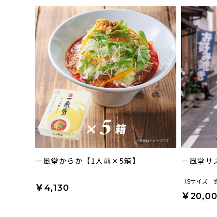
一風堂からか【1人前×5箱】
一風堂サ
（Sサイズ 
￥4,130
￥20,0