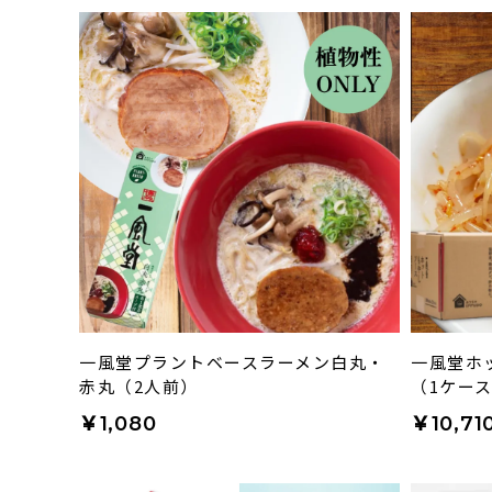
一風堂プラントベースラーメン白丸・
一風堂ホ
赤丸（2人前）
（1ケー
￥1,080
￥10,71