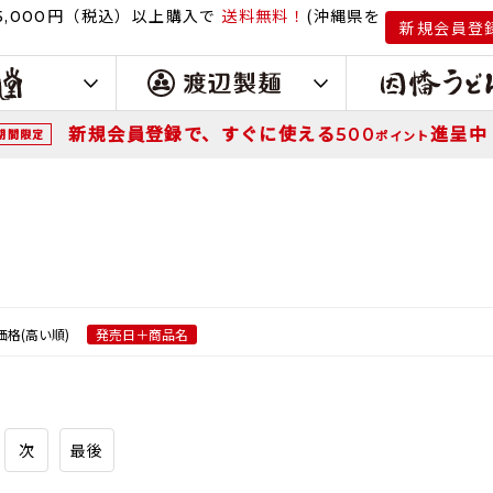
円（税込）
以上購入で
送料無料！
(沖縄県を
,000
新規会員登
新規会員登録で、すぐに使える
進呈中
500
期間限定
ポイント
価格(高い順)
発売日＋商品名
次
最後