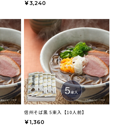
￥3,240
】
信州そば黒 5束入【10人前】
￥1,360