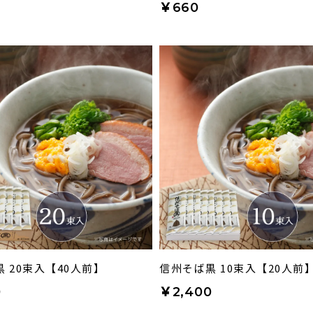
￥660
 20束入【40人前】
信州そば黒 10束入【20人前
0
￥2,400