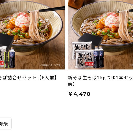
そば詰合せセット【6人前】
新そば生そば2kgつゆ2本セッ
前】
￥4,470
最後