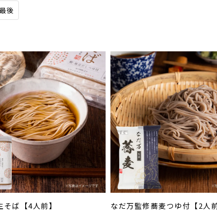
最後
生そば【4人前】
なだ万監修蕎麦つゆ付【2人