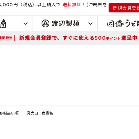
円（税込）
以上購入で
送料無料！
(沖縄県を
,000
新規会員登
新規会員登録で、すぐに使える
進呈中
500
期間限定
ポイント
価格(高い順)
発売日＋商品名