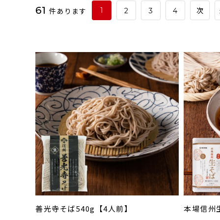
61
件あります
1
2
3
4
次
善光寺そば540g【4人前】
本場信州