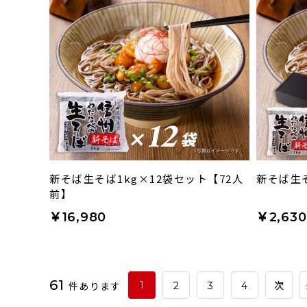
新そば生そば1kg×12袋セット【72人
新そば生
前】
￥16,980
￥2,630
61
件あります
1
2
3
4
次