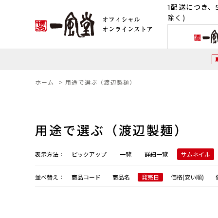
1配送につき、5
除く)
ホーム
>
用途で選ぶ（渡辺製麺）
用途で選ぶ（渡辺製麺）
表示方法：
ピックアップ
一覧
詳細一覧
サムネイル
並べ替え：
商品コード
商品名
発売日
価格(安い順)