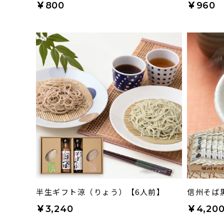
￥800
￥960
半生ギフト涼（りょう）【6人前】
信州そば黒
￥3,240
￥4,20