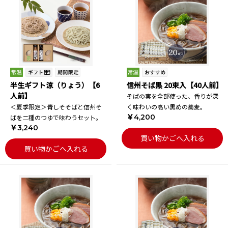
半生ギフト涼（りょう）【6
信州そば黒 20束入【40人前】
人前】
そばの実を全部使った、香りが深
＜夏季限定＞青しそそばと信州そ
く味わいの高い黒めの蕎麦。
￥4,200
ばを二種のつゆで味わうセット。
￥3,240
買い物かごへ入れる
買い物かごへ入れる