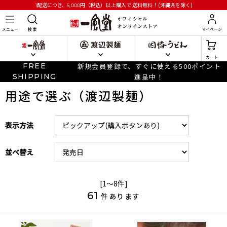
円
（税込）以上購入で
送料無料！(沖縄県を除く)
1配送につき、5,000
メニュー
検 索
マイページ
カート
FREE
新規会員登録で、すぐに使える500ポイント
SHIPPING
進呈中！
用途で選ぶ（渡辺製麺）
表示方法
並べ替え
[1～8件]
61
件あります