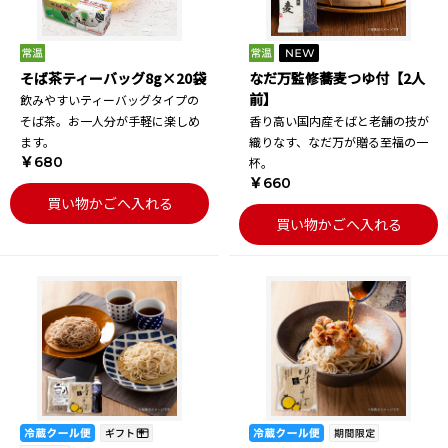
そば茶ティーバッグ8g×20袋
なだ万監修蕎麦つゆ付【2人
前】
飲みやすいティーバッグタイプの
そば茶。お一人分が手軽に楽しめ
香り高い国内産そばと老舗の技が
ます。
織りなす、なだ万が贈る至福の一
￥680
杯。
￥660
買い物かごへ入れる
買い物かごへ入れる