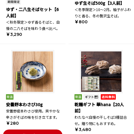
ゆず生そば500g【3人前】
ゆず・二八生そばセット【6
＜冬季限定＞10～2月。柚子がふわ
人前】
りと香る、冬の贅沢生そば。
￥800
＜秋冬限定＞ゆず香るそばと、自
慢の二八そばを味わう食べ比べ。
￥3,290
安曇野本わさび30g
乾麺ギフト 華hana【20人
前】
安曇野産本わさび使用。爽やかな
辛さがそばの味を引き立てます。
わたなべ自慢の干しそば3種詰合
￥280
せ。贈り物にもおすすめ。
￥3,480