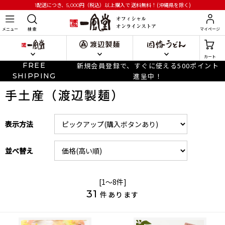
円
（税込）以上購入で
送料無料！(沖縄県を除く)
1配送につき、5,000
メニュー
検 索
マイページ
カート
FREE
新規会員登録で、すぐに使える500ポイント
SHIPPING
進呈中！
手土産（渡辺製麺）
表示方法
並べ替え
[1～8件]
31
件あります