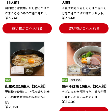
【6人前】
人前】
国内産そば使用。だし香るつゆと
＜夏季限定＞青しそそばと信州そ
ごまくるみつゆの二種で味わう。
ばを二種のつゆで味わうセット。
￥3,240
￥3,240
買い物かごへ入れる
買い物かごへ入れる
山霧の里10束入【20人前】
信州そば黒 10束入【20人前】
更科粉を使用し、上品な香りと喉
そばの実を全部使った、香りが深
ごしの良さが特長の信州更科そ
く味わいの高い黒めのそば
￥2,400
ば。
￥2,950