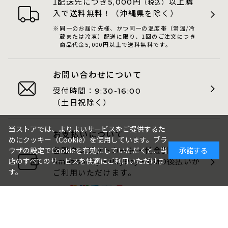
1配送先につき
円
以上購
5,000
（税込）
入で送料無料！（沖縄県を除く）
同一のお届け先様、かつ同一の温度帯（常温/冷
蔵または冷凍）配送に限り、1回のご注文につき
商品代金5,000円以上で送料無料です。
お問い合わせについて
受付時間：
9:30-16:00
（土日祝除く）
当ストアでは、よりよいサービスをご提供するた
お支払いについて
めにクッキー（Cookie）を使用しています。ブラ
各種クレジットカード・代金引換・
ウザの設定でCookieを有効にしていただくと、当
承諾する
AmazonPay・PayPay・GMO後払いが
店のすべてのサービスを快適にご利用いただけま
す。
ご利用いただけます。
包装・のしについて