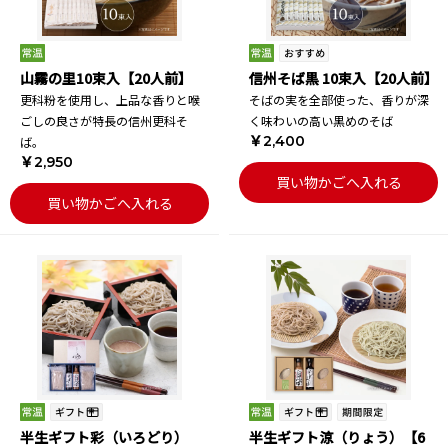
山霧の里10束入【20人前】
信州そば黒 10束入【20人前】
更科粉を使用し、上品な香りと喉
そばの実を全部使った、香りが深
ごしの良さが特長の信州更科そ
く味わいの高い黒めのそば
￥2,400
ば。
￥2,950
買い物かごへ入れる
買い物かごへ入れる
半生ギフト彩（いろどり）
半生ギフト涼（りょう）【6