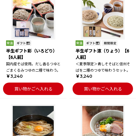
半生ギフト彩（いろどり）
半生ギフト涼（りょう）【6
【6人前】
人前】
国内産そば使用。だし香るつゆと
＜夏季限定＞青しそそばと信州そ
ごまくるみつゆの二種で味わう。
ばを二種のつゆで味わうセット。
￥3,240
￥3,240
買い物かごへ入れる
買い物かごへ入れる