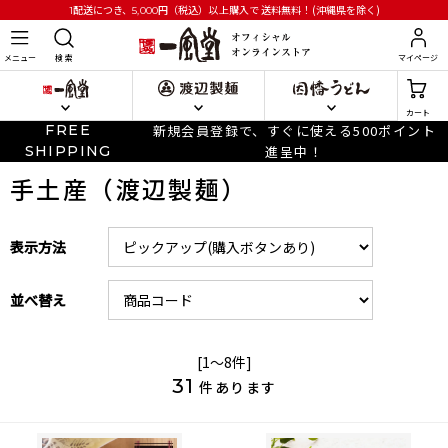
円
（税込）以上購入で
送料無料！(沖縄県を除く)
1配送につき、5,000
メニュー
検 索
マイページ
カート
FREE
新規会員登録で、すぐに使える500ポイント
SHIPPING
進呈中！
手土産（渡辺製麺）
表示方法
並べ替え
[1～8件]
31
件あります