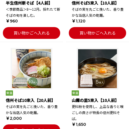
半生信州新そば【4人前】
信州そば5束入【10人前】
＜季節商品＞8～12月。採れたて新
そばの実を丸ごと挽いた、香り豊
そばの旬を楽しむ。
かな当店人気の乾麺。
￥960
￥1,120
買い物かごへ入れる
買い物かごへ入れる
信州そば10束入【20人前】
山霧の里5束入【10人前】
そばの実を丸ごと挽いた、香り豊
更科粉を使用し、上品な香りと喉
かな当店人気の乾麺。
ごしの良さが特長の信州更科そ
￥2,000
ば。
￥1,650