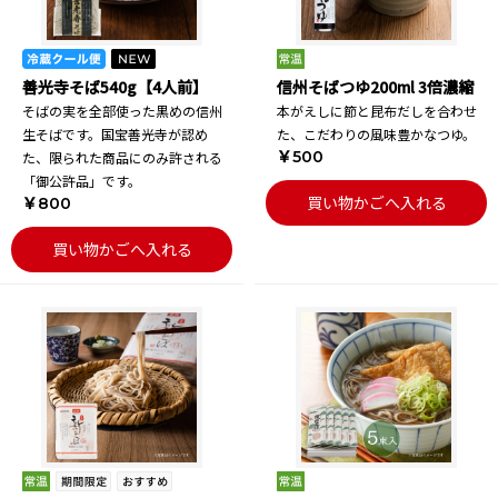
善光寺そば540g【4人前】
信州そばつゆ200ml 3倍濃縮
そばの実を全部使った黒めの信州
本がえしに節と昆布だしを合わせ
生そばです。国宝善光寺が認め
た、こだわりの風味豊かなつゆ。
￥500
た、限られた商品にのみ許される
「御公許品」です。
買い物かごへ入れる
￥800
買い物かごへ入れる