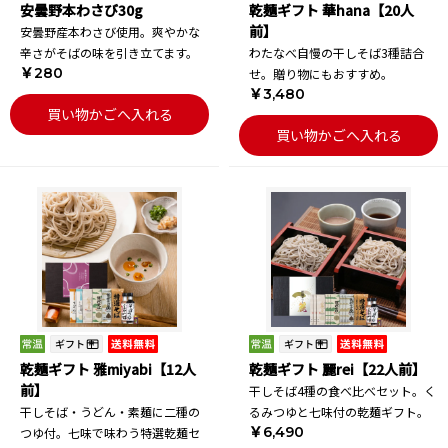
安曇野本わさび30g
乾麺ギフト 華hana【20人
前】
安曇野産本わさび使用。爽やかな
辛さがそばの味を引き立てます。
わたなべ自慢の干しそば3種詰合
￥280
せ。贈り物にもおすすめ。
￥3,480
買い物かごへ入れる
買い物かごへ入れる
乾麺ギフト 雅miyabi【12人
乾麺ギフト 麗rei【22人前】
前】
干しそば4種の食べ比べセット。く
干しそば・うどん・素麺に二種の
るみつゆと七味付の乾麺ギフト。
￥6,490
つゆ付。七味で味わう特選乾麺セ