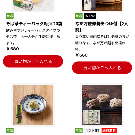
そば茶ティーバッグ8g×20袋
なだ万監修蕎麦つゆ付【2人
前】
飲みやすいティーバッグタイプの
そば茶。お一人分が手軽に楽しめ
香り高い国内産そばと老舗の技が
ます。
織りなす、なだ万が贈る至福の一
￥680
杯。
￥660
買い物かごへ入れる
買い物かごへ入れる