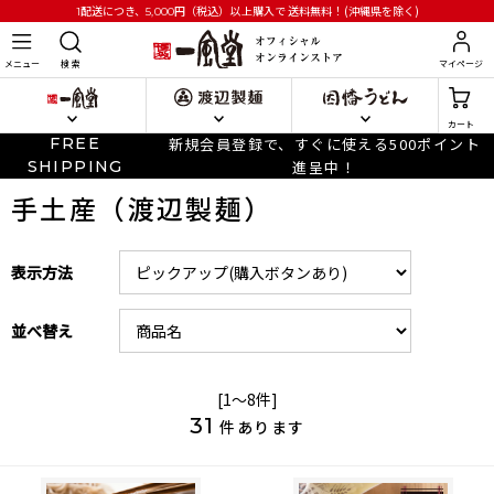
円
（税込）以上購入で
送料無料！(沖縄県を除く)
1配送につき、5,000
メニュー
検 索
マイページ
カート
FREE
新規会員登録で、すぐに使える500ポイント
SHIPPING
進呈中！
手土産（渡辺製麺）
表示方法
並べ替え
[1～8件]
31
件あります