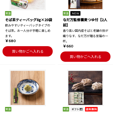
そば茶ティーバッグ8g×20袋
なだ万監修蕎麦つゆ付【2人
前】
飲みやすいティーバッグタイプの
そば茶。お一人分が手軽に楽しめ
香り高い国内産そばと老舗の技が
ます。
織りなす、なだ万が贈る至福の一
￥680
杯。
￥660
買い物かごへ入れる
買い物かごへ入れる