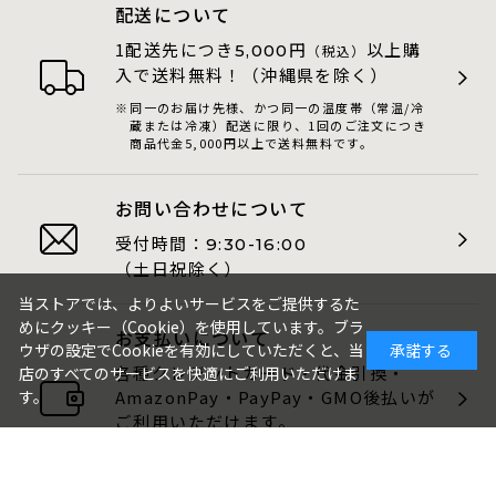
配送について
1配送先につき
円
以上購
5,000
（税込）
入で送料無料！（沖縄県を除く）
同一のお届け先様、かつ同一の温度帯（常温/冷
蔵または冷凍）配送に限り、1回のご注文につき
商品代金5,000円以上で送料無料です。
お問い合わせについて
受付時間：
9:30-16:00
（土日祝除く）
当ストアでは、よりよいサービスをご提供するた
めにクッキー（Cookie）を使用しています。ブラ
お支払いについて
ウザの設定でCookieを有効にしていただくと、当
承諾する
各種クレジットカード・代金引換・
店のすべてのサービスを快適にご利用いただけま
AmazonPay・PayPay・GMO後払いが
す。
ご利用いただけます。