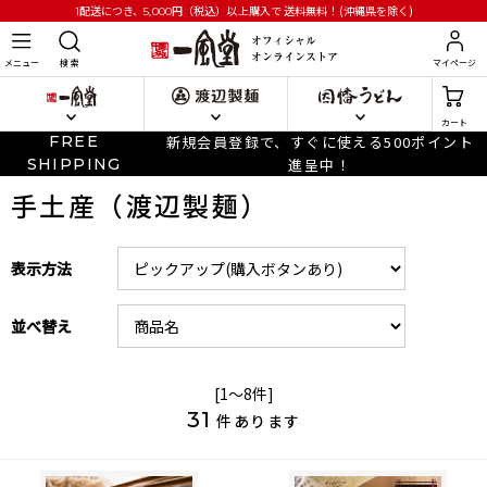
円
（税込）以上購入で
送料無料！(沖縄県を除く)
1配送につき、5,000
メニュー
検 索
マイページ
カート
FREE
新規会員登録で、すぐに使える500ポイント
SHIPPING
進呈中！
手土産（渡辺製麺）
表示方法
並べ替え
[1～8件]
31
件あります