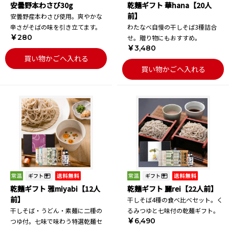
安曇野本わさび30g
乾麺ギフト 華hana【20人
前】
安曇野産本わさび使用。爽やかな
辛さがそばの味を引き立てます。
わたなべ自慢の干しそば3種詰合
￥280
せ。贈り物にもおすすめ。
￥3,480
買い物かごへ入れる
買い物かごへ入れる
乾麺ギフト 雅miyabi【12人
乾麺ギフト 麗rei【22人前】
前】
干しそば4種の食べ比べセット。く
干しそば・うどん・素麺に二種の
るみつゆと七味付の乾麺ギフト。
￥6,490
つゆ付。七味で味わう特選乾麺セ