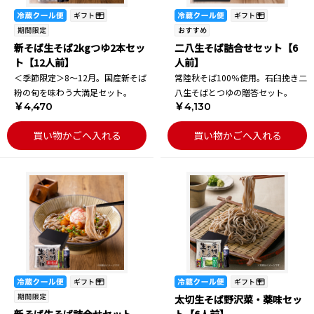
新そば生そば2kgつゆ2本セッ
二八生そば詰合せセット【6
ト【12人前】
人前】
＜季節限定＞8～12月。国産新そば
常陸秋そば100％使用。石臼挽き二
粉の旬を味わう大満足セット。
八生そばとつゆの贈答セット。
￥4,470
￥4,130
買い物かごへ入れる
買い物かごへ入れる
太切生そば野沢菜・薬味セッ