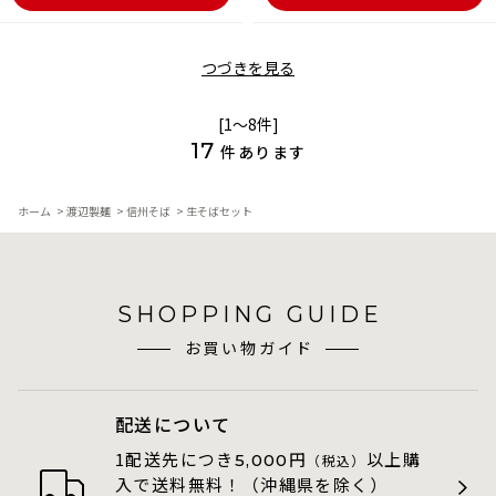
つづきを見る
[1～8件]
17
件あります
ホーム
>
渡辺製麺
>
信州そば
>
生そばセット
SHOPPING GUIDE
お買い物ガイド
配送について
1配送先につき
円
以上購
5,000
（税込）
入で送料無料！（沖縄県を除く）