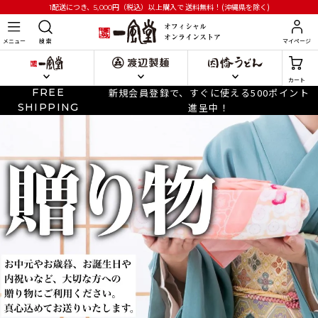
円
（税込）以上購入で
送料無料！(沖縄県を除く)
1配送につき、5,000
メニュー
検 索
マイページ
カート
FREE
新規会員登録で、すぐに使える500ポイント
SHIPPING
進呈中！