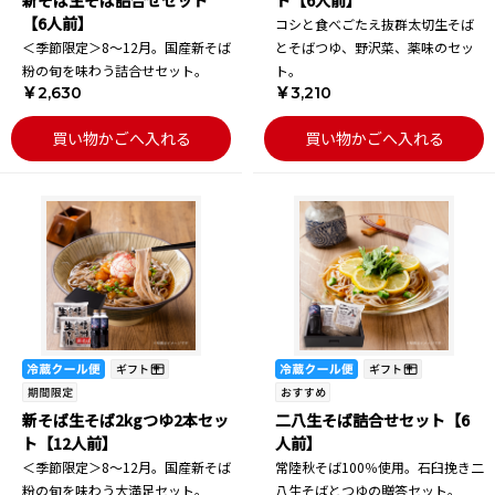
新そば生そば詰合せセット
ト【6人前】
【6人前】
コシと食べごたえ抜群太切生そば
＜季節限定＞8～12月。国産新そば
とそばつゆ、野沢菜、薬味のセッ
粉の旬を味わう詰合せセット。
ト。
￥2,630
￥3,210
買い物かごへ入れる
買い物かごへ入れる
新そば生そば2kgつゆ2本セッ
二八生そば詰合せセット【6
ト【12人前】
人前】
＜季節限定＞8～12月。国産新そば
常陸秋そば100％使用。石臼挽き二
粉の旬を味わう大満足セット。
八生そばとつゆの贈答セット。