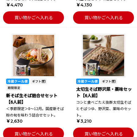
￥4,470
￥4,130
買い物かごへ入れる
買い物かごへ入れる
太切生そば野沢菜・薬味セッ
新そば生そば詰合せセット
ト【6人前】
【6人前】
コシと食べごたえ抜群太切生そば
＜季節限定＞8～12月。国産新そば
とそばつゆ、野沢菜、薬味のセッ
粉の旬を味わう詰合せセット。
ト。
￥2,630
￥3,210
買い物かごへ入れる
買い物かごへ入れる